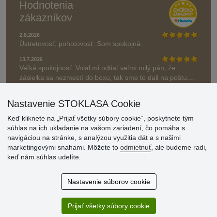
Hodnotenia
zákazníkov
2.8.2026
Ústretovosť, pohotovosť. Som spokojná.
13.7.2026
Veľká spokojnosť. Volal mi odtiaľ veľmi milý pán, že
zásielka sa nezmestí do boxu, tak sme to dali na poštu....
» Aktuálne 6948 recenzií
Nastavenie STOKLASA Cookie
* Recenzie neoverujeme
Keď kliknete na „Prijať všetky súbory cookie“, poskytnete tým
súhlas na ich ukladanie na vašom zariadení, čo pomáha s
navigáciou na stránke, s analýzou využitia dát a s našimi
marketingovými snahami. Môžete to
odmietnuť
, ale budeme radi,
keď nám súhlas udelíte.
Nastavenie súborov cookie
Prijať všetky súbory cookie
© Stoklasa textilní galanterie s.r.o. 2026.