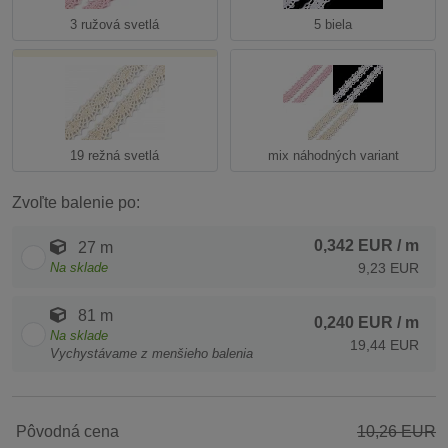
3 ružová svetlá
5 biela
19 režná svetlá
mix náhodných variant
Zvoľte balenie po:
0,342 EUR
/ m
27 m
Na sklade
9,23 EUR
81 m
0,240 EUR
/ m
Na sklade
19,44 EUR
Vychystávame z menšieho balenia
Pôvodná cena
10,26 EUR