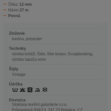
Šírka:
12 mm
Návin
27 m
Pevná
Zloženie
bavlna, polyester
Techniky
výroba koláží, Šitie, šitie krojov, Scrapbooking,
výroba lapača snov
Štýly
Vintage
Údržba
Dovozca
Stoklasa textilní galanterie s.r.o.
Průmyslová 934/13, 747 23 Bolatice, CZ