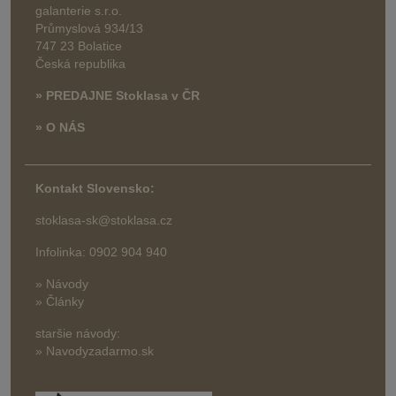
galanterie s.r.o.
Průmyslová 934/13
747 23 Bolatice
Česká republika
» PREDAJNE Stoklasa v ČR
» O NÁS
Kontakt Slovensko:
stoklasa-sk@stoklasa.cz
Infolinka: 0902 904 940
» Návody
» Články
staršie návody:
» Navodyzadarmo.sk