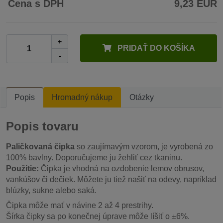
Cena s DPH
9,23 EUR
+
PRIDAŤ DO KOŠÍKA
-
Popis
Hromadný nákup
Otázky
Popis tovaru
Paličkovaná čipka
so zaujímavým vzorom, je vyrobená zo
100% bavlny. Doporučujeme ju žehliť cez tkaninu.
Použitie:
Čipka je vhodná na ozdobenie lemov obrusov,
vankúšov či dečiek. Môžete ju tiež našiť na odevy, napríklad
blúzky, sukne alebo saká.
Čipka môže mať v návine 2 až 4 prestrihy.
Šírka čipky sa po konečnej úprave môže líšiť o ±6%.