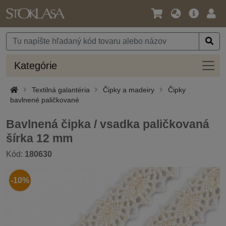
Jazyk
Hlavná
Prih
/
ponuka
Mena
Kateg
Kategórie
Textilná galantéria
Čipky a madeiry
Čipky
bavlnené paličkované
Bavlnená čipka / vsadka paličkovaná
šírka 12 mm
Kód:
180630
-10%