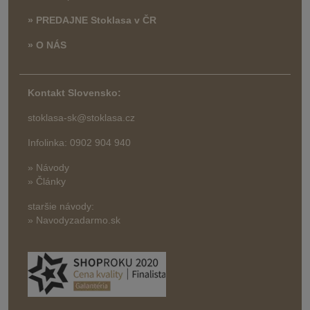
» PREDAJNE Stoklasa v ČR
» O NÁS
Kontakt Slovensko:
stoklasa-sk@stoklasa.cz
Infolinka: 0902 904 940
» Návody
» Články
staršie návody:
» Navodyzadarmo.sk