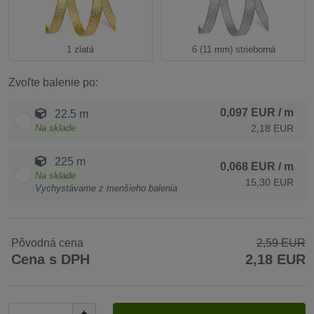
1 zlatá
6 (11 mm) strieborná
Zvoľte balenie po:
0,097 EUR
/ m
22.5 m
Na sklade
2,18 EUR
225 m
0,068 EUR
/ m
Na sklade
15,30 EUR
Vychystávame z menšieho balenia
Pôvodná cena
2,59 EUR
Cena s DPH
2,18 EUR
+