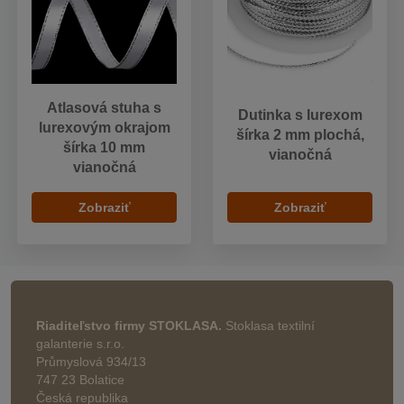
Atlasová stuha s
Dutinka s lurexom
lurexovým okrajom
šírka 2 mm plochá,
šírka 10 mm
vianočná
vianočná
Zobraziť
Zobraziť
Riaditeľstvo firmy STOKLASA.
Stoklasa textilní
galanterie s.r.o.
Průmyslová 934/13
747 23 Bolatice
Česká republika