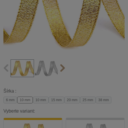
Šírka :
6 mm
10 mm
10 mm
15 mm
20 mm
25 mm
38 mm
Vyberte variant: