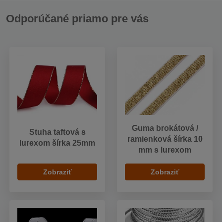
Odporúčané priamo pre vás
Guma brokátová /
Stuha taftová s
ramienková šírka 10
lurexom šírka 25mm
mm s lurexom
Zobraziť
Zobraziť