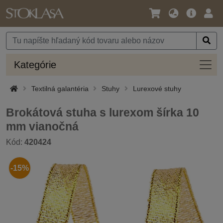
Jazyk
Hlavná
Prih
/
ponuka
Mena
Kateg
Kategórie
Textilná galantéria
Stuhy
Lurexové stuhy
Brokátová stuha s lurexom šírka 10
mm vianočná
Kód:
420424
-15%