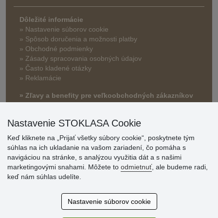
Dôležité informácie
» Nastavenie súborov cookie
»
Spôsob doručenia a možnosti platby
» Obchodné podmienky
» Zásady spracovania osobných údajov
» Často kladené otázky
» Reklamácie
» Zľavy a benefity pre veľkoobchodných zákazníkov
Nastavenie STOKLASA Cookie
Keď kliknete na „Prijať všetky súbory cookie“, poskytnete tým
súhlas na ich ukladanie na vašom zariadení, čo pomáha s
navigáciou na stránke, s analýzou využitia dát a s našimi
marketingovými snahami. Môžete to
odmietnuť
, ale budeme radi,
keď nám súhlas udelíte.
Hodnotenia
zákazníkov
Nastavenie súborov cookie
2.8.2026