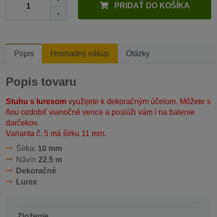
PRIDAŤ DO KOŠÍKA
-
Popis
Hromadný nákup
Otázky
Popis tovaru
Stuhu s lurexom
využijete k dekoračným účelom. Môžete s
ňou ozdobiť vianočné vence a poslúži vám i na balenie
darčekov.
Varianta č. 5 má šírku 11 mm.
Šírka:
10 mm
Návin
22.5 m
Dekoračné
Lurex
Zloženie