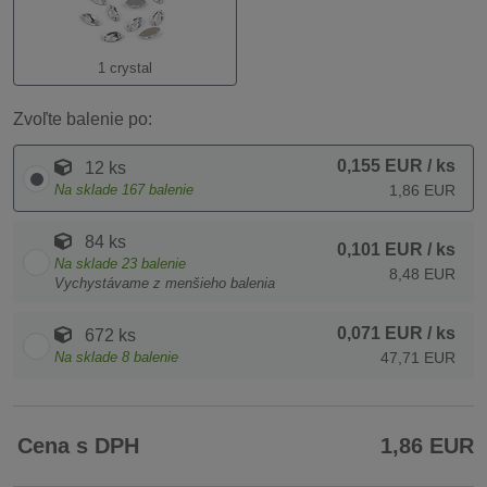
1 crystal
Zvoľte balenie po:
0,155 EUR
/ ks
12 ks
Na sklade
167
balenie
1,86 EUR
84 ks
0,101 EUR
/ ks
Na sklade
23
balenie
8,48 EUR
Vychystávame z menšieho balenia
0,071 EUR
/ ks
672 ks
Na sklade
8
balenie
47,71 EUR
Cena s DPH
1,86 EUR