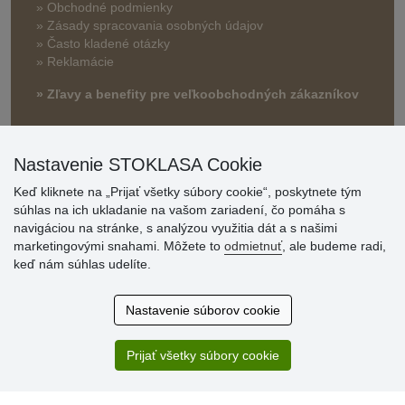
» Obchodné podmienky
» Zásady spracovania osobných údajov
» Často kladené otázky
» Reklamácie
» Zľavy a benefity pre veľkoobchodných zákazníkov
Nastavenie STOKLASA Cookie
Keď kliknete na „Prijať všetky súbory cookie“, poskytnete tým
súhlas na ich ukladanie na vašom zariadení, čo pomáha s
navigáciou na stránke, s analýzou využitia dát a s našimi
marketingovými snahami. Môžete to
odmietnuť
, ale budeme radi,
Hodnotenia
keď nám súhlas udelíte.
zákazníkov
Nastavenie súborov cookie
2.8.2026
Ústretovosť, pohotovosť. Som spokojná.
Prijať všetky súbory cookie
13.7.2026
Veľká spokojnosť. Volal mi odtiaľ veľmi milý pán, že
zásielka sa nezmestí do boxu, tak sme to dali na poštu....