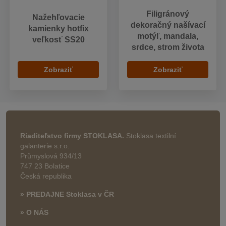
Filigránový
Nažehľovacie
dekoračný našívací
kamienky hotfix
motýľ, mandala,
veľkosť SS20
srdce, strom života
Zobraziť
Zobraziť
Riaditeľstvo firmy STOKLASA.
Stoklasa textilní
galanterie s.r.o.
Průmyslová 934/13
747 23 Bolatice
Česká republika
» PREDAJNE Stoklasa v ČR
» O NÁS