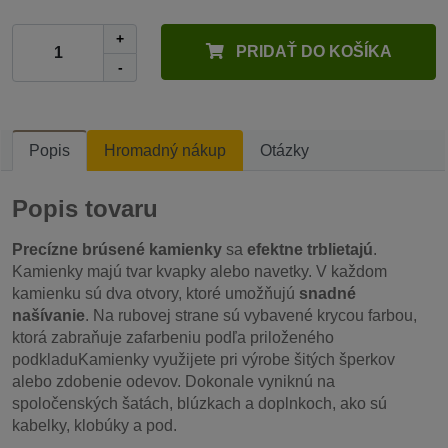
+
PRIDAŤ DO KOŠÍKA
-
Popis
Hromadný nákup
Otázky
Popis tovaru
Precízne brúsené kamienky
sa
efektne trblietajú
.
Kamienky majú tvar kvapky alebo navetky. V každom
kamienku sú dva otvory, ktoré umožňujú
snadné
našívanie
. Na rubovej strane sú vybavené krycou farbou,
ktorá zabraňuje zafarbeniu podľa priloženého
podkladuKamienky využijete pri výrobe šitých šperkov
alebo zdobenie odevov. Dokonale vyniknú na
spoločenských šatách, blúzkach a doplnkoch, ako sú
kabelky, klobúky a pod.