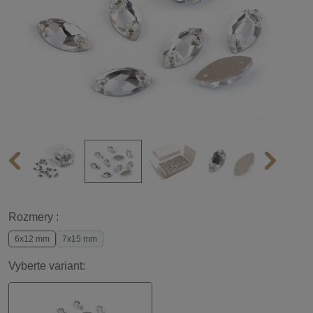
Rozmery :
6x12 mm
7x15 mm
Vyberte variant: