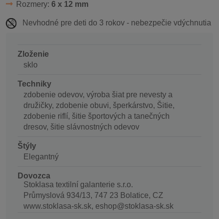
Rozmery:
6 x 12 mm
Nevhodné pre deti do 3 rokov - nebezpečie vdýchnutia
Zloženie
sklo
Techniky
zdobenie odevov, výroba šiat pre nevesty a
družičky, zdobenie obuvi, šperkárstvo, Šitie,
zdobenie riflí, šitie športových a tanečných
dresov, šitie slávnostných odevov
Štýly
Elegantný
Dovozca
Stoklasa textilní galanterie s.r.o.
Průmyslová 934/13, 747 23 Bolatice, CZ
www.stoklasa-sk.sk, eshop@stoklasa-sk.sk