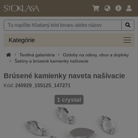
Jazyk
Hlavná
Prih
/
ponuka
Mena
Kateg
Kategórie
Textilná galantéria
Ozdoby na odevy, obuv a doplnky
Šatóny a brúsené kamienky našívacie
Brúsené kamienky naveta našívacie
Kód:
240929_155125_147271
1 crystal