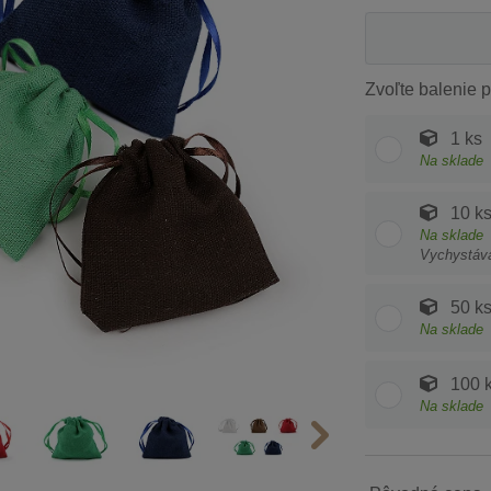
Zvoľte balenie p
1 ks
Na sklade
10 k
Na sklade
Vychystáv
50 k
Na sklade
100 
Na sklade