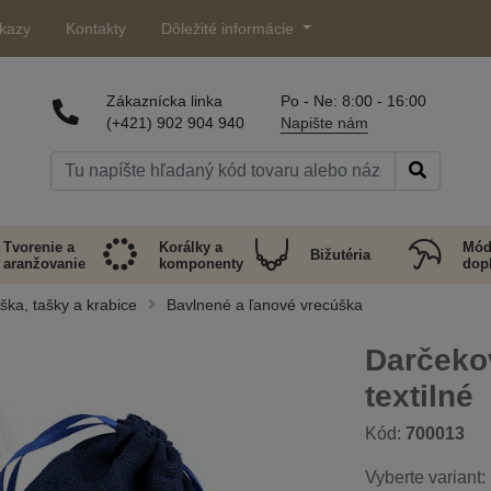
kazy
Kontakty
Dôležité informácie
Zákaznícka linka
Po - Ne: 8:00 - 16:00
(+421) 902 904 940
Napište nám
Tvorenie a
Korálky a
Mód
Bižutéria
aranžovanie
komponenty
dop
ka, tašky a krabice
Bavlnené a ľanové vrecúška
Darčeko
textilné
Kód:
700013
Vyberte variant: