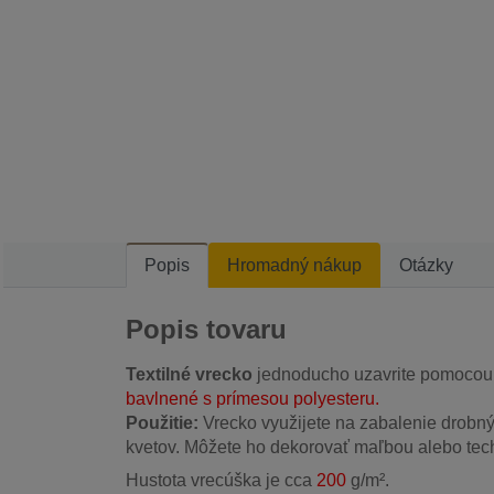
Popis
Hromadný nákup
Otázky
Popis tovaru
Textilné
vrecko
jednoducho uzavrite pomocou
bavlnené s prímesou polyesteru.
Použitie:
Vrecko využijete na zabalenie drobn
kvetov. Môžete ho dekorovať maľbou alebo te
Hustota vrecúška je cca
200
g/m².