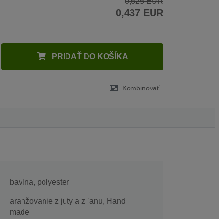
0,625 EUR
H
0,437 EUR
PRIDAŤ DO KOŠÍKA
Kombinovať
bavlna, polyester
aranžovanie z juty a z ľanu, Hand
made