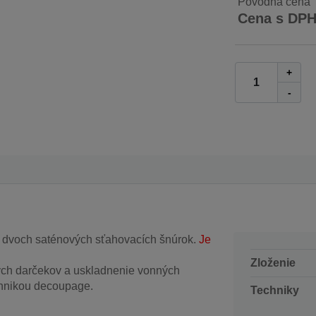
Pôvodná cena
Cena s DP
+
-
 dvoch saténových sťahovacích šnúrok.
Je
Zloženie
ých darčekov a uskladnenie vonných
chnikou decoupage.
Techniky