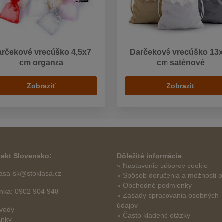
rčekové vrecúško 4,5x7
Darčekové vrecúško 13
cm organza
cm saténové
Zobraziť
Zobraziť
akt Slovensko:
Dôležité informácie
» Nastavenie súborov cookie
lasa-sk@stoklasa.cz
»
Spôsob doručenia a možnosti p
» Obchodné podmienky
linka: 0902 904 940
» Zásady spracovania osobných
údajov
vody
» Často kladené otázky
ánky