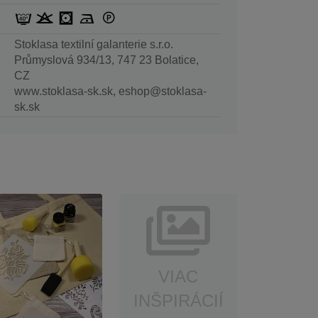
Stoklasa textilní galanterie s.r.o.
Průmyslová 934/13, 747 23 Bolatice,
CZ
www.stoklasa-sk.sk, eshop@stoklasa-
sk.sk
VIAC
INŠPIRÁCIÍ