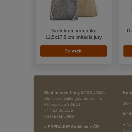
Darčekové vrecúško
Da
12,5x17,5 cm imitácia juty
Zobraziť
Riaditeľstvo firmy STOKLASA.
Kont
Stoklasa textilní galanterie s.r.o.
stok
Průmyslová 934/13
747 23 Bolatice
Info
Česká republika
» Ná
» PREDAJNE Stoklasa v ČR
» Čl