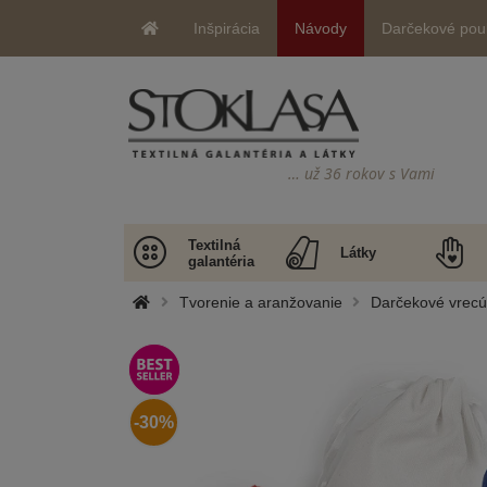
Inšpirácia
Návody
Darčekové pou
… už 36 rokov s Vami
Textilná
Látky
galantéria
Tvorenie a aranžovanie
Darčekové vrecúš
-30%