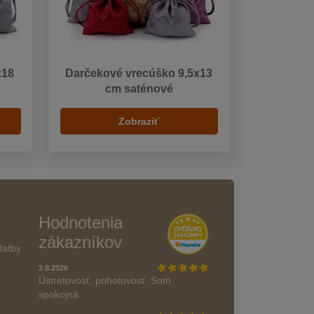
x18
Darčekové vrecúško 9,5x13
cm saténové
Zobraziť
Hodnotenia
zákazníkov
latby
2.8.2026
Ústretovosť, pohotovosť. Som
spokojná.