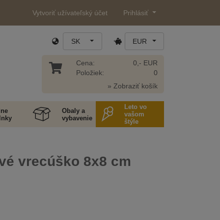
Vytvoriť užívateľský účet
Prihlásiť
SK
EUR
Cena:
0,- EUR
Položiek:
0
» Zobraziť košík
Leto vo
ne
Obaly a
vašom
lnky
vybavenie
štýle
vé vrecúško 8x8 cm