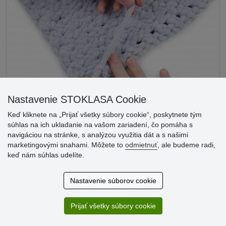
Nastavenie STOKLASA Cookie
Keď kliknete na „Prijať všetky súbory cookie“, poskytnete tým
súhlas na ich ukladanie na vašom zariadení, čo pomáha s
38.
Deku pretočíme na rub a voľný koniec na zadnej strane
navigáciou na stránke, s analýzou využitia dát a s našimi
prevliekame a na konci urobíme uzlík. Rovnakým spôsobom
marketingovými snahami. Môžete to
odmietnuť
, ale budeme radi,
zakončíme aj druhý koniec na začiatku deky.
keď nám súhlas udelíte.
Nastavenie súborov cookie
Prijať všetky súbory cookie