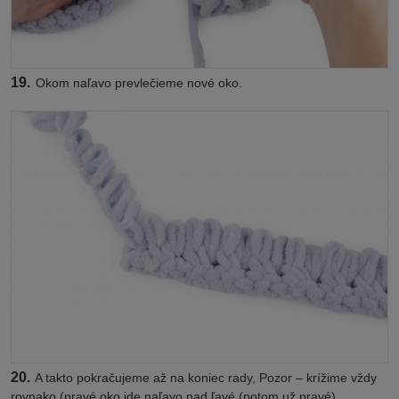
19.
Okom naľavo prevlečieme nové oko.
20.
A takto pokračujeme až na koniec rady, Pozor – krížime vždy
rovnako (pravé oko ide naľavo nad ľavé (potom už pravé).