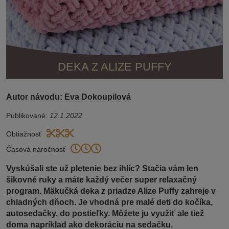
DEKA Z ALIZE PUFFY
Autor návodu:
Eva Dokoupilová
Publikované:
12.1.2022
Obtiažnosť
Časová náročnosť
Vyskúšali ste už pletenie bez ihlíc? Stačia vám len
šikovné ruky a máte každý večer super relaxačný
program. Mäkučká deka z priadze Alize Puffy zahreje v
chladných dňoch. Je vhodná pre malé deti do kočíka,
autosedačky, do postieľky. Môžete ju využiť ale tiež
doma napríklad ako dekoráciu na sedačku.