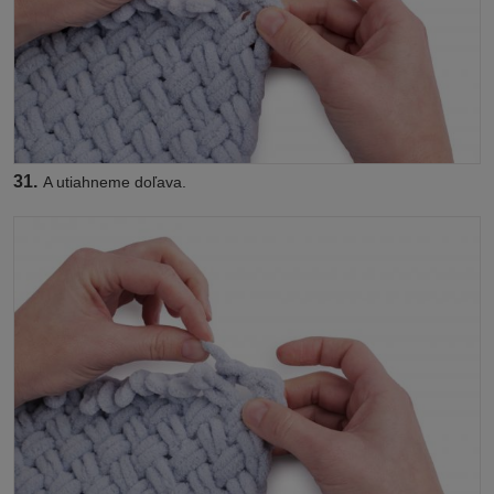
31.
A utiahneme doľava.