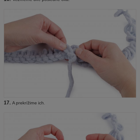
17.
A prekrížime ich.