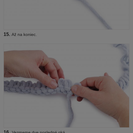
15.
Až na koniec.
16.
Vezmeme dve posledné oká.