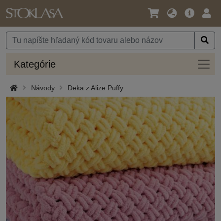
Jazyk
Hlavná
Prih
/
ponuka
Mena
Kateg
Kategórie
Návody
Deka z Alize Puffy