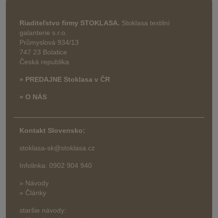
Riaditeľstvo firmy STOKLASA.
Stoklasa textilní
galanterie s.r.o.
Průmyslová 934/13
747 23 Bolatice
Česká republika
» PREDAJNE Stoklasa v ČR
» O NÁS
Kontakt Slovensko:
stoklasa-sk@stoklasa.cz
Infolinka: 0902 904 940
» Návody
» Články
staršie návody: