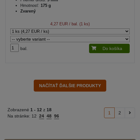
Hmotnosť:
175 g
Zvarený
4,27 EUR
/ bal. (1 ks)
bal.
Do košíka
Zobrazené
1 -
12
z
18
1
2
Na stránke:
12
24
48
96