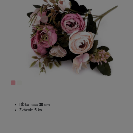
Dĺžka:
cca 30 cm
Zväzok:
5 ks