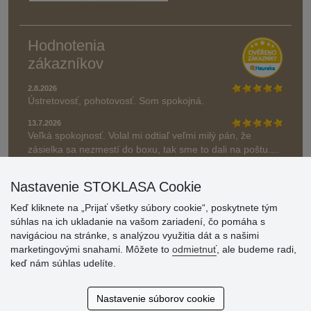
Hodnotenia
zákazníkov
2.8.2026
Ústretovosť, pohotovosť. Som spokojná.
13.7.2026
Veľká spokojnosť. Volal mi odtiaľ veľmi milý pán, že
zásielka sa nezmestí do boxu, tak sme to dali na poštu....
» Aktuálne 6948 recenzií
Nastavenie STOKLASA Cookie
* Recenzie neoverujeme
Keď kliknete na „Prijať všetky súbory cookie“, poskytnete tým
súhlas na ich ukladanie na vašom zariadení, čo pomáha s
navigáciou na stránke, s analýzou využitia dát a s našimi
marketingovými snahami. Môžete to
odmietnuť
, ale budeme radi,
keď nám súhlas udelíte.
Nastavenie súborov cookie