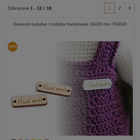
Zobrazené
1 -
12
z
18
1
2
Drevená ceduľka / ozdoba Handmade 10x30 mm 750043
-20%