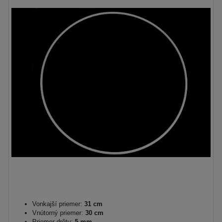
Vonkajší priemer:
31 cm
Vnútorný priemer:
30 cm
Priemer drôtu:
5 mm