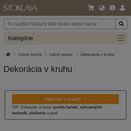
Jazyk
Hlavná
Prih
/
ponuka
Mena
Kateg
Kategórie
Letná tvorba
Letný veniec
Dekorácia v kruhu
Dekorácia v kruhu
Filtrovať a zoradiť
TIP: Zobrazte si tovar
podľa farieb, výtvarných
techník, zloženia
a pod.