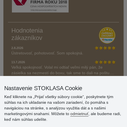
Hodnotenia
zákazníkov
2.8.2026
Ústretovosť, pohotovosť. Som spokojná.
13.7.2026
Veľká spokojnosť. Volal mi odtiaľ veľmi milý pán, že
zásielka sa nezmestí do boxu, tak sme to dali na poštu....
» Aktuálne 6948 recenzií
Nastavenie STOKLASA Cookie
* Recenzie neoverujeme
Keď kliknete na „Prijať všetky súbory cookie“, poskytnete tým
súhlas na ich ukladanie na vašom zariadení, čo pomáha s
navigáciou na stránke, s analýzou využitia dát a s našimi
marketingovými snahami. Môžete to
odmietnuť
, ale budeme radi,
keď nám súhlas udelíte.