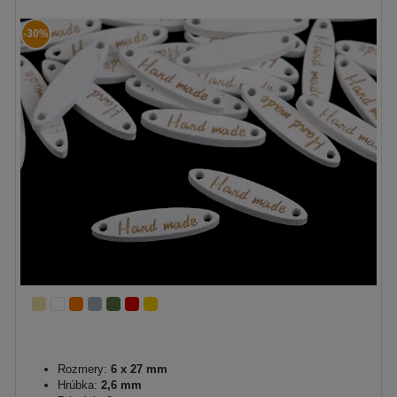
-30%
Rozmery:
6 x 27 mm
Hrúbka:
2,6 mm