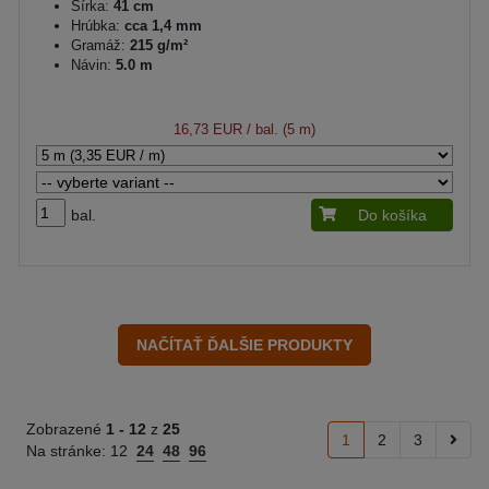
Šírka:
41 cm
Hrúbka:
cca 1,4 mm
Gramáž:
215 g/m²
Návin:
5.0 m
16,73 EUR
/ bal. (5 m)
bal.
Do košíka
Zobrazené
1 -
12
z
25
1
2
3
Na stránke:
12
24
48
96