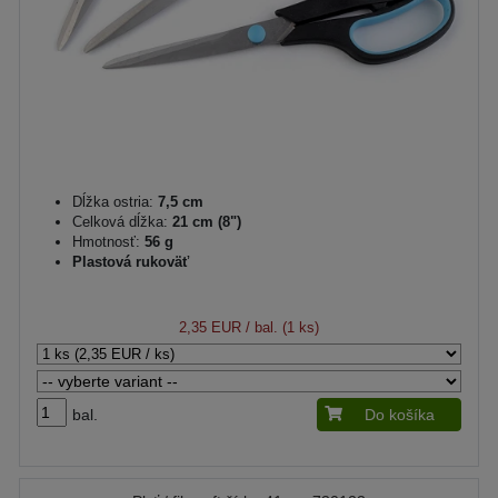
Dĺžka ostria:
7,5 cm
Celková dĺžka:
21 cm (8")
Hmotnosť:
56 g
Plastová rukoväť
2,35 EUR
/ bal. (1 ks)
bal.
Do košíka