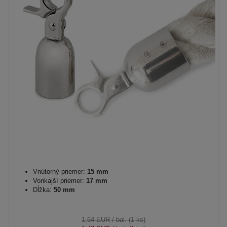
Vnútorný priemer:
15 mm
Vonkajší priemer:
17 mm
Dĺžka:
50 mm
1,64 EUR
/ bal. (1 ks)