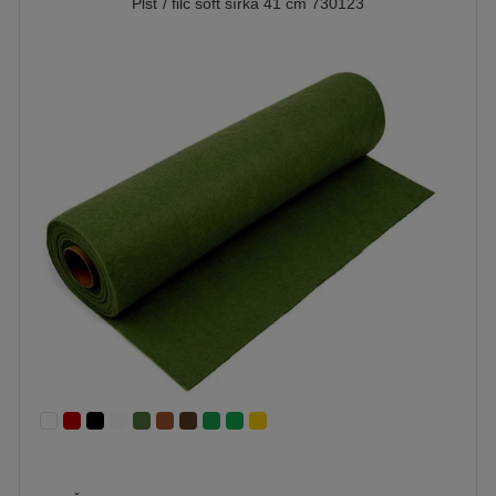
Plsť / filc soft šírka 41 cm 730123