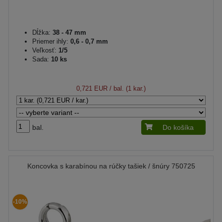
Dĺžka:
38 - 47 mm
Priemer ihly:
0,6 - 0,7 mm
Veľkosť:
1/5
Sada:
10 ks
0,721 EUR
/ bal. (1 kar.)
bal.
Do košíka
Koncovka s karabínou na rúčky tašiek / šnúry 750725
-10%