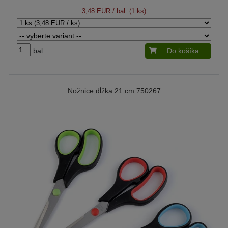
3,48 EUR
/ bal. (1 ks)
bal.
Do košíka
Nožnice dĺžka 21 cm 750267