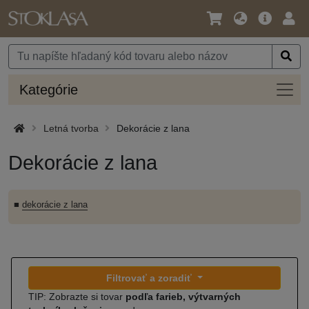
Jazyk
Hlavná
Prih
/
ponuka
Mena
Kateg
Kategórie
Letná tvorba
Dekorácie z lana
Dekorácie z lana
■
dekorácie z lana
Filtrovať a zoradiť
TIP: Zobrazte si tovar
podľa farieb, výtvarných