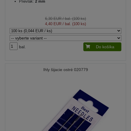
Prievlak:
2 mm
6,30 EUR
/ bal. (100 ks)
4,40 EUR
/ bal. (100 ks)
bal.
Do košíka
Ihly šijacie ostré 020779