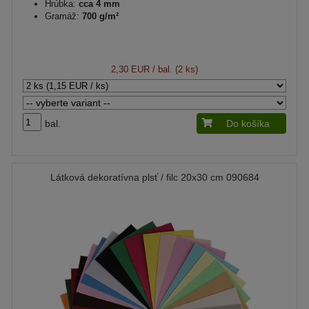
Hrúbka:
cca 4 mm
Gramáž:
700 g/m²
2,30 EUR
/ bal. (2 ks)
bal.
Do košíka
Látková dekoratívna plsť / filc 20x30 cm 090684