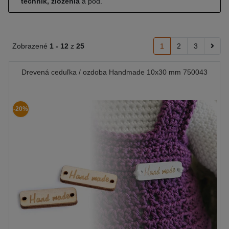
techník, zloženia
a pod.
Zobrazené
1 -
12
z
25
1
2
3
Drevená ceduľka / ozdoba Handmade 10x30 mm 750043
-20%