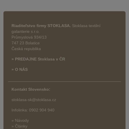
Riaditeľstvo firmy STOKLASA.
Stoklasa textilní
galanterie s.r.o.
Průmyslová 934/13
747 23 Bolatice
Česká republika
» PREDAJNE Stoklasa v ČR
» O NÁS
Kontakt Slovensko:
stoklasa-sk@stoklasa.cz
Infolinka: 0902 904 940
» Návody
» Články