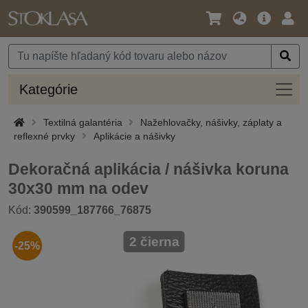
Jazyk
Hlavná
Prih
/
ponuka
Mena
Kateg
Kategórie
Textilná galantéria
Nažehlovačky, nášivky, záplaty a
reflexné prvky
Aplikácie a nášivky
Dekoračná aplikácia / nášivka koruna
30x30 mm na odev
Kód:
390599_187766_76875
2 čierna
-25%