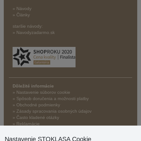
» Návody
» Články
staršie návody:
» Navodyzadarmo.sk
Dôležité informácie
» Nastavenie súborov cookie
»
Spôsob doručenia a možnosti platby
» Obchodné podmienky
» Zásady spracovania osobných údajov
» Často kladené otázky
» Reklamácie
» Zľavy a benefity pre veľkoobchodných zákazníkov
Nastavenie STOKLASA Cookie