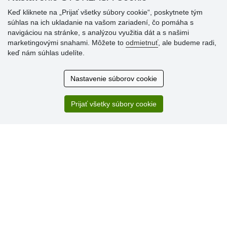
Keď kliknete na „Prijať všetky súbory cookie“, poskytnete tým
súhlas na ich ukladanie na vašom zariadení, čo pomáha s
navigáciou na stránke, s analýzou využitia dát a s našimi
marketingovými snahami. Môžete to
odmietnuť
, ale budeme radi,
keď nám súhlas udelíte.
Nastavenie súborov cookie
Hodnotenia
zákazníkov
Prijať všetky súbory cookie
2.8.2026
Ústretovosť, pohotovosť. Som spokojná.
13.7.2026
Veľká spokojnosť. Volal mi odtiaľ veľmi milý pán, že
zásielka sa nezmestí do boxu, tak sme to dali na poštu....
» Aktuálne 6948 recenzií
* Recenzie neoverujeme