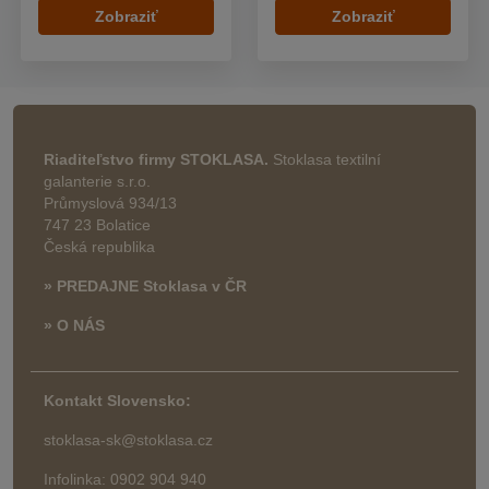
Zobraziť
Zobraziť
Riaditeľstvo firmy STOKLASA.
Stoklasa textilní
galanterie s.r.o.
Průmyslová 934/13
747 23 Bolatice
Česká republika
» PREDAJNE Stoklasa v ČR
» O NÁS
Kontakt Slovensko:
stoklasa-sk@stoklasa.cz
Infolinka: 0902 904 940