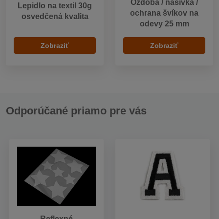
Ozdoba / nášivka /
Lepidlo na textil 30g
ochrana švíkov na
osvedčená kvalita
odevy 25 mm
Zobraziť
Zobraziť
Odporúčané priamo pre vás
Reflexné