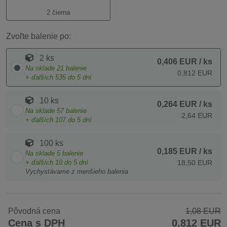
2 čierna
Zvoľte balenie po:
2 ks
0,406 EUR
/ ks
Na sklade
21
balenie
0,812 EUR
+ ďalších
535
do 5 dní
10 ks
0,264 EUR
/ ks
Na sklade
57
balenie
2,64 EUR
+ ďalších
107
do 5 dní
100 ks
0,185 EUR
/ ks
Na sklade
5
balenie
+ ďalších
10
do 5 dní
18,50 EUR
Vychystávame z menšieho balenia
Pôvodná cena
1,08 EUR
Cena s DPH
0,812 EUR