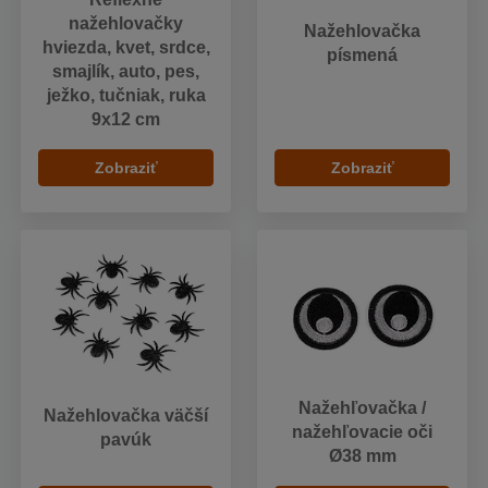
nažehlovačky
Nažehlovačka
hviezda, kvet, srdce,
písmená
smajlík, auto, pes,
ježko, tučniak, ruka
9x12 cm
Zobraziť
Zobraziť
Nažehľovačka /
Nažehlovačka väčší
nažehľovacie oči
pavúk
Ø38 mm