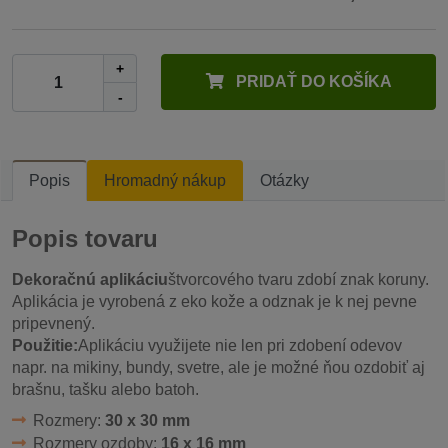
+
PRIDAŤ DO KOŠÍKA
-
Popis
Hromadný nákup
Otázky
Popis tovaru
Dekoračnú aplikáciu
štvorcového tvaru zdobí znak koruny.
Aplikácia je vyrobená z eko kože a odznak je k nej pevne
pripevnený.
Použitie:
Aplikáciu využijete nie len pri zdobení odevov
napr. na mikiny, bundy, svetre, ale je možné ňou ozdobiť aj
brašnu, tašku alebo batoh.
Rozmery:
30 x 30 mm
Rozmery ozdoby:
16 x 16 mm