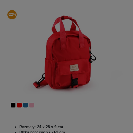
-22%
Rozmery:
24 x 28 x 9 cm
Dĺžka popruha:
27 - 62 cm