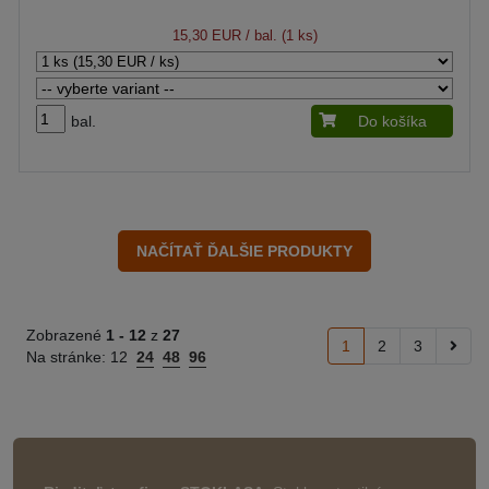
15,30 EUR
/ bal. (1 ks)
bal.
Do košíka
Zobrazené
1 -
12
z
27
1
2
3
Na stránke:
12
24
48
96