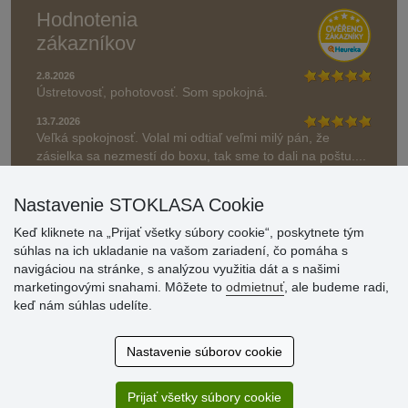
Hodnotenia
zákazníkov
2.8.2026
Ústretovosť, pohotovosť. Som spokojná.
13.7.2026
Veľká spokojnosť. Volal mi odtiaľ veľmi milý pán, že
zásielka sa nezmestí do boxu, tak sme to dali na poštu....
» Aktuálne 6948 recenzií
Nastavenie STOKLASA Cookie
* Recenzie neoverujeme
Keď kliknete na „Prijať všetky súbory cookie“, poskytnete tým
súhlas na ich ukladanie na vašom zariadení, čo pomáha s
navigáciou na stránke, s analýzou využitia dát a s našimi
marketingovými snahami. Môžete to
odmietnuť
, ale budeme radi,
keď nám súhlas udelíte.
Nastavenie súborov cookie
Prijať všetky súbory cookie