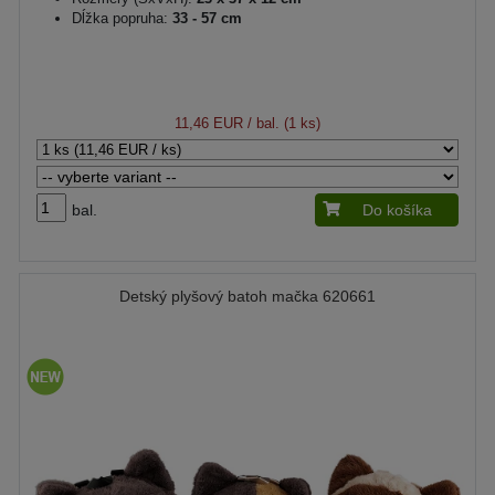
Dĺžka popruha:
33 - 57 cm
11,46 EUR
/ bal. (1 ks)
bal.
Do košíka
Detský plyšový batoh mačka 620661