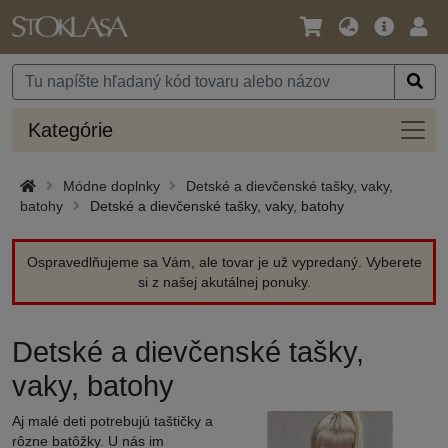
Jazyk
Hlavná
Prih
/
ponuka
Mena
Kateg
Kategórie
Módne doplnky
Detské a dievčenské tašky, vaky,
batohy
Detské a dievčenské tašky, vaky, batohy
Ospravedlňujeme sa Vám, ale tovar je už vypredaný. Vyberete
si z našej akutálnej ponuky.
Detské a dievčenské tašky,
vaky, batohy
Aj malé deti potrebujú taštičky a
rôzne batôžky. U nás im