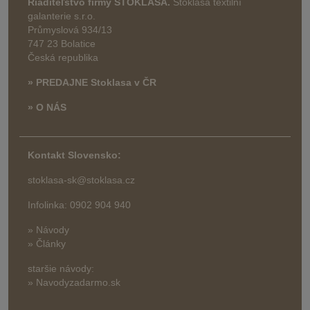
Riaditeľstvo firmy STOKLASA.
Stoklasa textilní
galanterie s.r.o.
Průmyslová 934/13
747 23 Bolatice
Česká republika
» PREDAJNE Stoklasa v ČR
» O NÁS
Kontakt Slovensko:
stoklasa-sk@stoklasa.cz
Infolinka: 0902 904 940
» Návody
» Články
staršie návody:
» Navodyzadarmo.sk