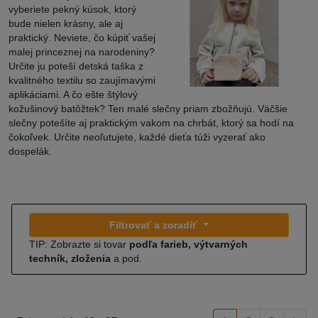
vyberiete pekný kúsok, ktorý
bude nielen krásny, ale aj
praktický. Neviete, čo kúpiť vašej
malej princeznej na narodeniny?
Určite ju poteší detská taška z
kvalitného textilu so zaujímavými
aplikáciami. A čo ešte štýlový
kožušinový batôžtek? Ten malé slečny priam zbožňujú. Väčšie
slečny potešíte aj praktickým vakom na chrbát, ktorý sa hodí na
čokoľvek. Určite neoľutujete, každé dieťa túži vyzerať ako
dospelák.
Filtrovať a zoradiť
TIP: Zobrazte si tovar
podľa farieb, výtvarných
techník, zloženia
a pod.