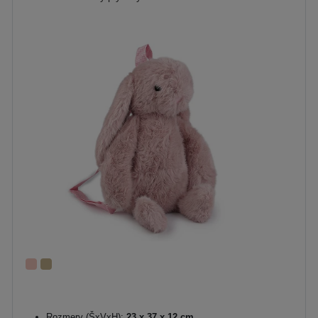
Rozmery (ŠxVxH):
23 x 37 x 12 cm