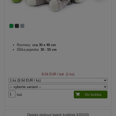
Rozmery:
cca 30 x 40 cm
Dĺžka popruha:
30 - 55 cm
9,54 EUR
/ bal. (1 ks)
bal.
Do košíka
Detský plyšový batoh králiček 620233