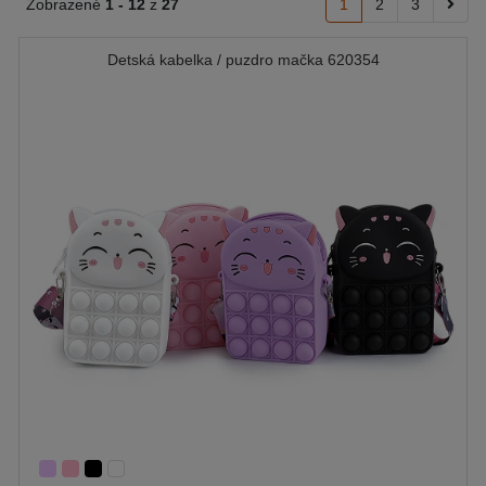
Zobrazené
1 -
12
z
27
1
2
3
Detská kabelka / puzdro mačka 620354