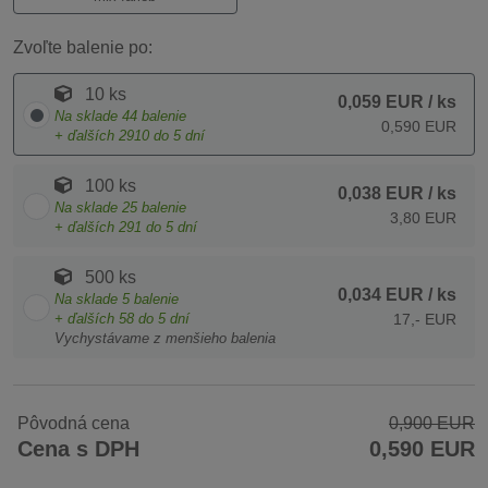
Zvoľte balenie po:
10 ks
0,059 EUR
/ ks
Na sklade
44
balenie
0,590 EUR
+ ďalších
2910
do 5 dní
100 ks
0,038 EUR
/ ks
Na sklade
25
balenie
3,80 EUR
+ ďalších
291
do 5 dní
500 ks
0,034 EUR
/ ks
Na sklade
5
balenie
+ ďalších
58
do 5 dní
17,- EUR
Vychystávame z menšieho balenia
Pôvodná cena
0,900 EUR
Cena s DPH
0,590 EUR