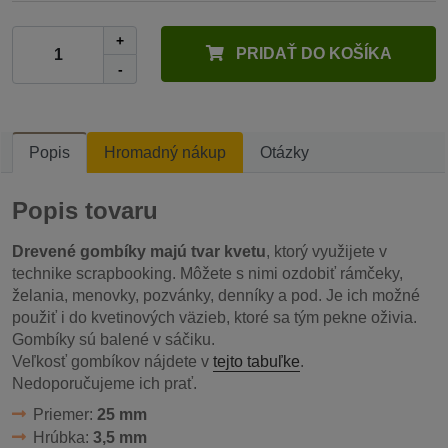
+
PRIDAŤ DO KOŠÍKA
-
Popis
Hromadný nákup
Otázky
Popis tovaru
Drevené gombíky majú tvar kvetu
, ktorý využijete v
technike scrapbooking. Môžete s nimi ozdobiť rámčeky,
želania, menovky, pozvánky, denníky a pod. Je ich možné
použiť i do kvetinových väzieb, ktoré sa tým pekne oživia.
Gombíky sú balené v sáčiku.
Veľkosť gombíkov nájdete v
tejto tabuľke
.
Nedoporučujeme ich prať.
Priemer:
25 mm
Hrúbka:
3,5 mm