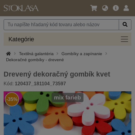
Jazyk
Hlavná
Prih
/
ponuka
Mena
Kateg
Kategórie
Textilná galantéria
Gombíky a zapínanie
Dekoračné gombíky - drevené
Drevený dekoračný gombík kvet
Kód:
120437_181104_73597
mix farieb
-35%