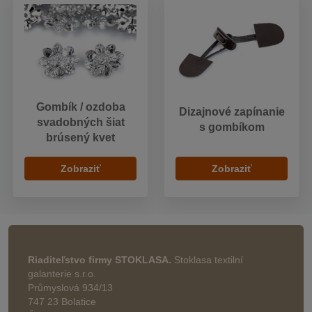
Gombík / ozdoba
Dizajnové zapínanie
svadobných šiat
s gombíkom
brúsený kvet
Zobraziť
Zobraziť
Riaditeľstvo firmy STOKLASA.
Stoklasa textilní
galanterie s.r.o.
Průmyslová 934/13
747 23 Bolatice