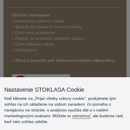
Dôležité informácie
» Nastavenie súborov cookie
»
Spôsob doručenia a možnosti platby
» Obchodné podmienky
» Zásady spracovania osobných údajov
» Často kladené otázky
» Reklamácie
» Zľavy a benefity pre veľkoobchodných zákazníkov
Nastavenie STOKLASA Cookie
Keď kliknete na „Prijať všetky súbory cookie“, poskytnete tým
súhlas na ich ukladanie na vašom zariadení, čo pomáha s
navigáciou na stránke, s analýzou využitia dát a s našimi
Hodnotenia
marketingovými snahami. Môžete to
odmietnuť
, ale budeme radi,
zákazníkov
keď nám súhlas udelíte.