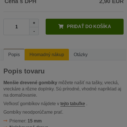
Cena s DPH
2,90 EUR
+
PRIDAŤ DO KOŠÍKA
-
Popis
Hromadný nákup
Otázky
Popis tovaru
Menšie drevené gombíky
môžete našiť na tašky, vrecká,
vreckáre a rôzne doplnky. Sú prírodné, vhodné napríklad aj
na domaľovanie.
Veľkosť gombíkov nájdete v
tejto tabuľke
.
Gombíky neodporúčame prať.
Priemer:
15 mm