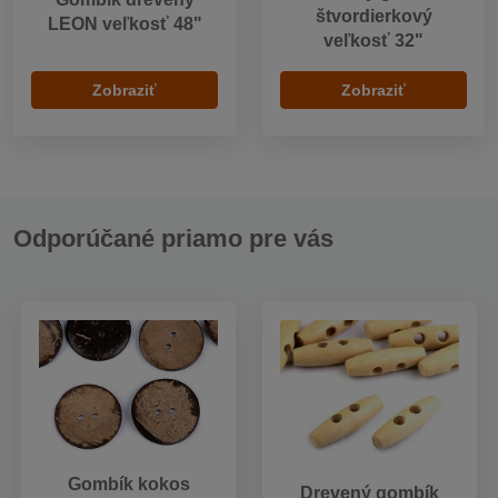
štvordierkový
LEON veľkosť 48"
veľkosť 32"
Zobraziť
Zobraziť
Odporúčané priamo pre vás
Gombík kokos
Drevený gombík