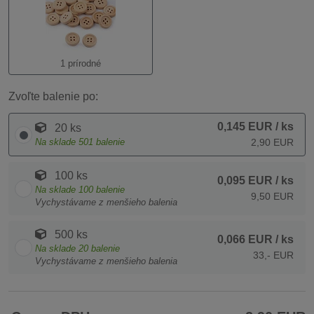
1 prírodné
Zvoľte balenie po:
0,145 EUR
/ ks
20 ks
Na sklade
501
balenie
2,90 EUR
100 ks
0,095 EUR
/ ks
Na sklade
100
balenie
9,50 EUR
Vychystávame z menšieho balenia
500 ks
0,066 EUR
/ ks
Na sklade
20
balenie
33,- EUR
Vychystávame z menšieho balenia