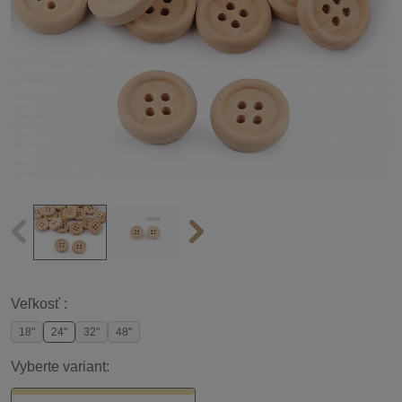
Veľkosť :
18"
24"
32"
48"
Vyberte variant: