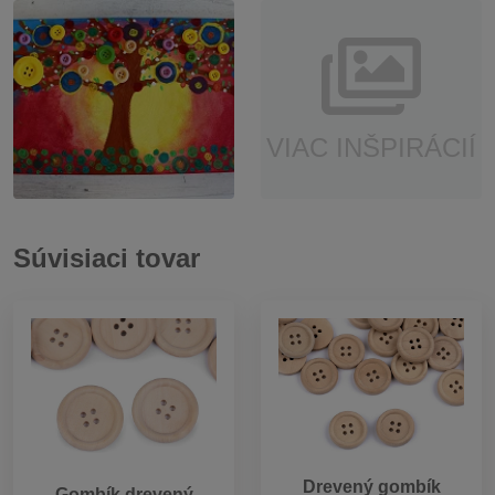
VIAC INŠPIRÁCIÍ
Súvisiaci tovar
Drevený gombík
Gombík drevený