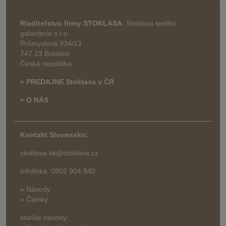
Riaditeľstvo firmy STOKLASA.
Stoklasa textilní
galanterie s.r.o.
Průmyslová 934/13
747 23 Bolatice
Česká republika
» PREDAJNE Stoklasa v ČR
» O NÁS
Kontakt Slovensko:
stoklasa-sk@stoklasa.cz
Infolinka: 0902 904 940
» Návody
» Články
staršie návody: