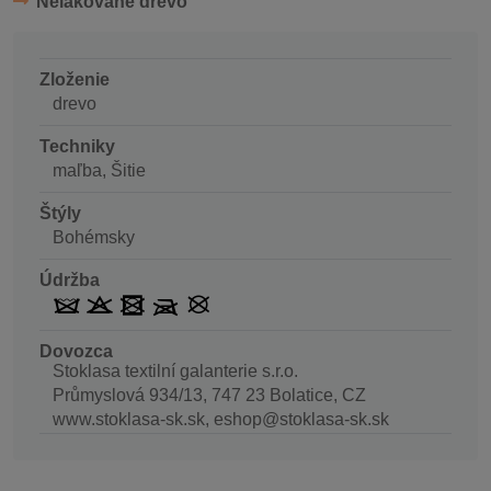
Nelakované drevo
Zloženie
drevo
Techniky
maľba, Šitie
Štýly
Bohémsky
Údržba
Dovozca
Stoklasa textilní galanterie s.r.o.
Průmyslová 934/13, 747 23 Bolatice, CZ
www.stoklasa-sk.sk, eshop@stoklasa-sk.sk