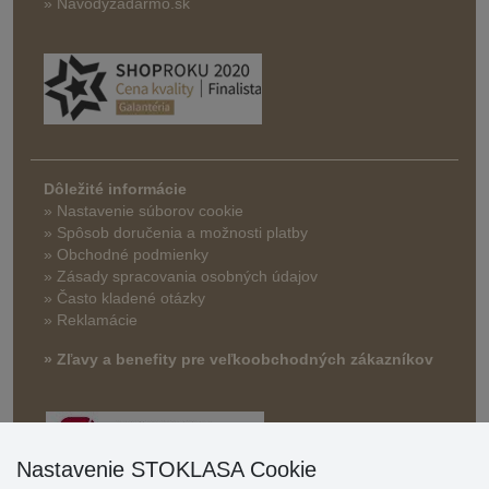
» Navodyzadarmo.sk
Dôležité informácie
» Nastavenie súborov cookie
»
Spôsob doručenia a možnosti platby
» Obchodné podmienky
» Zásady spracovania osobných údajov
» Často kladené otázky
» Reklamácie
» Zľavy a benefity pre veľkoobchodných zákazníkov
Nastavenie STOKLASA Cookie