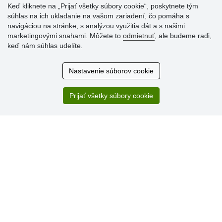
Keď kliknete na „Prijať všetky súbory cookie“, poskytnete tým
súhlas na ich ukladanie na vašom zariadení, čo pomáha s
navigáciou na stránke, s analýzou využitia dát a s našimi
Hodnotenia
marketingovými snahami. Môžete to
odmietnuť
, ale budeme radi,
zákazníkov
keď nám súhlas udelíte.
2.8.2026
Nastavenie súborov cookie
Ústretovosť, pohotovosť. Som spokojná.
13.7.2026
Prijať všetky súbory cookie
Veľká spokojnosť. Volal mi odtiaľ veľmi milý pán, že
zásielka sa nezmestí do boxu, tak sme to dali na poštu....
» Aktuálne 6948 recenzií
* Recenzie neoverujeme