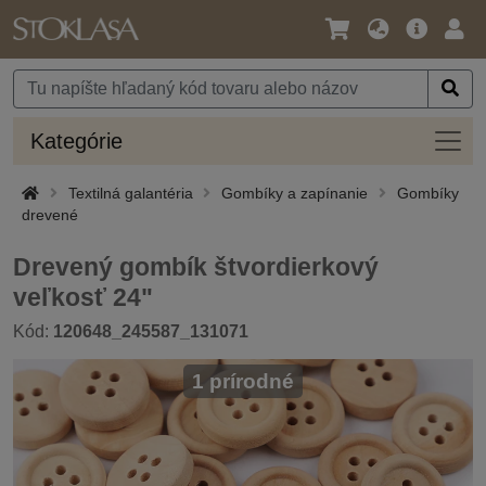
Jazyk
Hlavná
Prih
/
ponuka
Mena
Kateg
Kategórie
Textilná galantéria
Gombíky a zapínanie
Gombíky
drevené
Drevený gombík štvordierkový
veľkosť 24"
Kód:
120648_245587_131071
1 prírodné