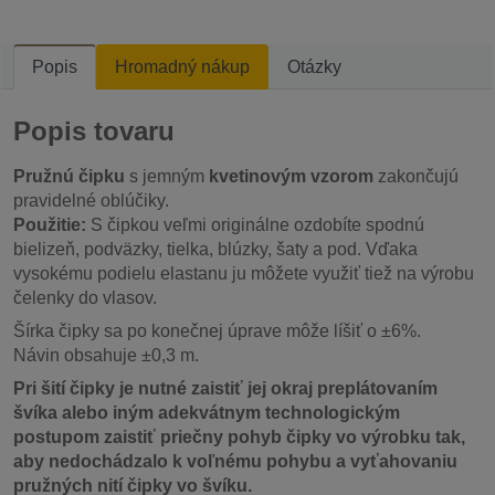
Popis
Hromadný nákup
Otázky
Popis tovaru
Pružnú čipku
s jemným
kvetinovým vzorom
zakončujú
pravidelné oblúčiky.
Použitie:
S čipkou veľmi originálne ozdobíte spodnú
bielizeň, podväzky, tielka, blúzky, šaty a pod. Vďaka
vysokému podielu elastanu ju môžete využiť tiež na výrobu
čelenky do vlasov.
Šírka čipky sa po konečnej úprave môže líšiť o ±6%.
Návin obsahuje ±0,3 m.
Pri šití čipky je nutné zaistiť jej okraj preplátovaním
švíka alebo iným adekvátnym technologickým
postupom zaistiť priečny pohyb čipky vo výrobku tak,
aby nedochádzalo k voľnému pohybu a vyťahovaniu
pružných nití čipky vo švíku.