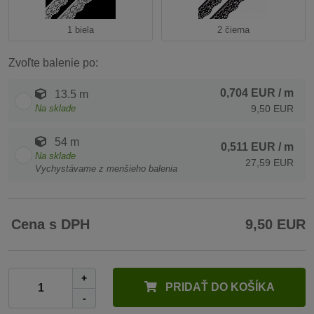
1 biela
2 čierna
Zvoľte balenie po:
0,704 EUR
/ m
13.5 m
Na sklade
9,50 EUR
54 m
0,511 EUR
/ m
Na sklade
27,59 EUR
Vychystávame z menšieho balenia
Cena s DPH
9,50 EUR
+
PRIDAŤ DO KOŠÍKA
-