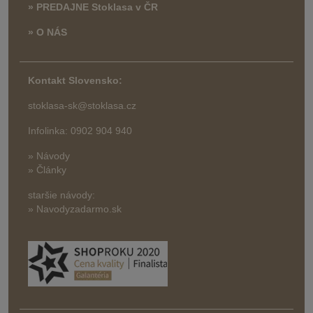
» PREDAJNE Stoklasa v ČR
» O NÁS
Kontakt Slovensko:
stoklasa-sk@stoklasa.cz
Infolinka: 0902 904 940
» Návody
» Články
staršie návody:
» Navodyzadarmo.sk