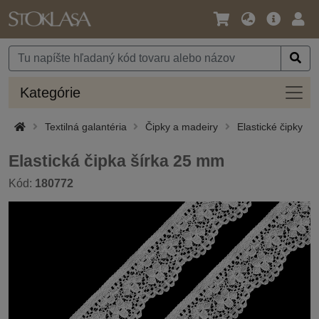
Jazyk
Hlavná
Prih
/
ponuka
Mena
Kateg
Kategórie
Textilná galantéria
Čipky a madeiry
Elastické čipky
Elastická čipka šírka 25 mm
Kód:
180772