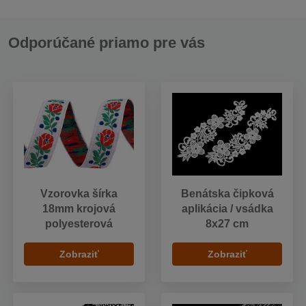
Odporúčané priamo pre vás
Vzorovka šírka
Benátska čipková
18mm krojová
aplikácia / vsádka
polyesterová
8x27 cm
Zobraziť
Zobraziť