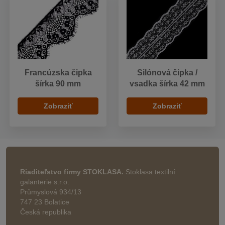
Francúzska čipka
Silónová čipka /
šírka 90 mm
vsadka šírka 42 mm
Zobraziť
Zobraziť
Riaditeľstvo firmy STOKLASA.
Stoklasa textilní
galanterie s.r.o.
Průmyslová 934/13
747 23 Bolatice
Česká republika