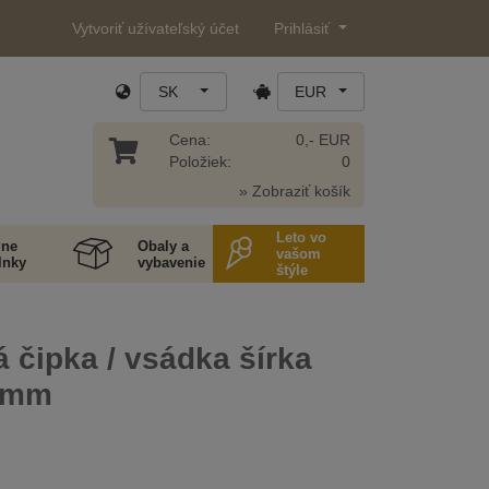
Vytvoriť užívateľský účet
Prihlásiť
SK
EUR
Cena:
0,- EUR
Položiek:
0
» Zobraziť košík
Leto vo
ne
Obaly a
vašom
lnky
vybavenie
štýle
á čipka / vsádka šírka
0 mm