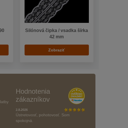
90
Silónová čipka / vsadka šírka
42 mm
Zobraziť
Hodnotenia
zákazníkov
latby
2.8.2026
Ústretovosť, pohotovosť. Som
spokojná.