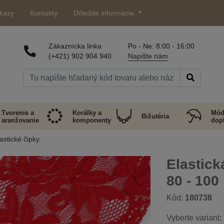
kazy
Kontakty
Dôležité informácie
Zákaznícka linka
Po - Ne: 8:00 - 16:00
(+421) 902 904 940
Napište nám
Tvorenie a
Korálky a
Mód
Bižutéria
aranžovanie
komponenty
dop
astické čipky
Elastick
80 - 10
Kód:
180738
Vyberte variant: