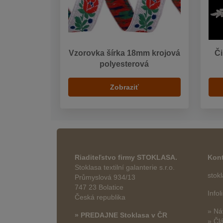
Vzorovka šírka 18mm krojová
Či
polyesterová
Zobraziť
Riaditeľstvo firmy STOKLASA.
Kont
Stoklasa textilní galanterie s.r.o.
stok
Průmyslová 934/13
747 23 Bolatice
Info
Česká republika
» Ná
» PREDAJNE Stoklasa v ČR
» Čl