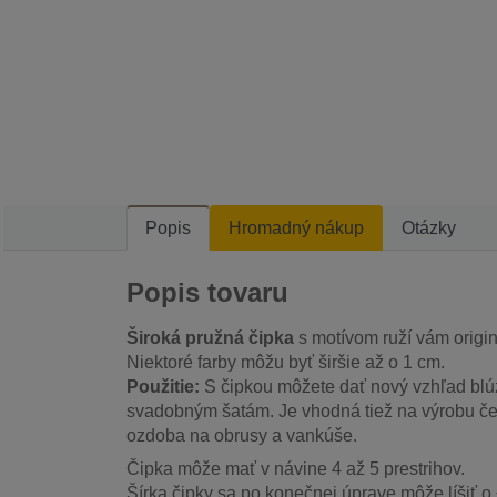
Popis
Hromadný nákup
Otázky
Popis tovaru
Široká pružná čipka
s motívom ruží vám origi
Niektoré farby môžu byť širšie až o 1 cm.
Použitie:
S čipkou môžete dať nový vzhľad bl
svadobným šatám. Je vhodná tiež na výrobu čel
ozdoba na obrusy a vankúše.
Čipka môže mať v návine 4 až 5 prestrihov.
Šírka čipky sa po konečnej úprave môže líšiť o