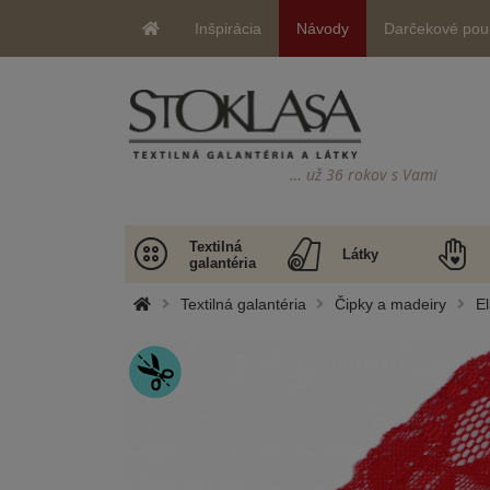
Inšpirácia
Návody
Darčekové pou
… už 36 rokov s Vami
Textilná
Látky
galantéria
Textilná galantéria
Čipky a madeiry
El