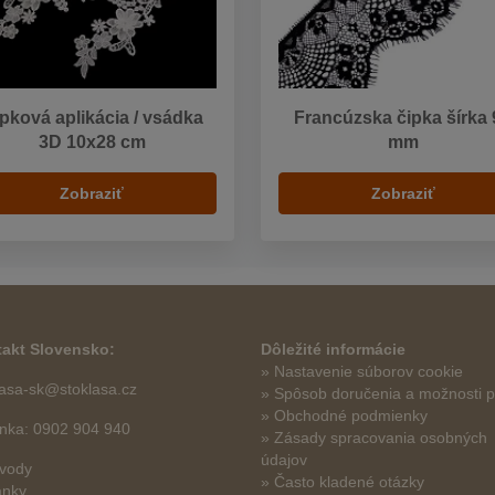
pková aplikácia / vsádka
Francúzska čipka šírka 
3D 10x28 cm
mm
Zobraziť
Zobraziť
akt Slovensko:
Dôležité informácie
» Nastavenie súborov cookie
lasa-sk@stoklasa.cz
»
Spôsob doručenia a možnosti p
» Obchodné podmienky
linka: 0902 904 940
» Zásady spracovania osobných
údajov
vody
» Často kladené otázky
ánky