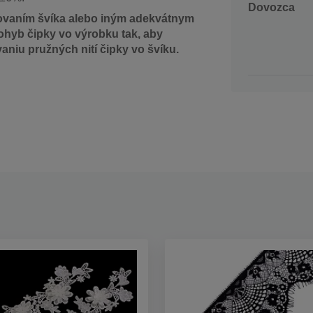
Dovozca
plátovaním švíka alebo iným adekvátnym
ohyb čipky vo výrobku tak, aby
iu pružných nití čipky vo švíku.