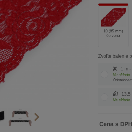
10 (85 mm)
červená
Zvoľte balenie p
1 m -
Na sklade
Odstrihne
13.5 
Na sklade
Cena s DP