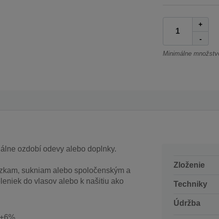
+
-
Minimálne množstv
nálne ozdobí odevy alebo doplnky.
Zloženie
úzkam, sukniam alebo spoločenským a
eniek do vlasov alebo k našitiu ako
Techniky
Údržba
 ±6%.