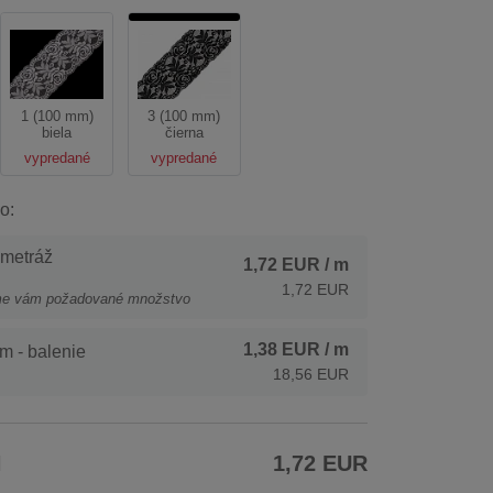
1 (100 mm)
3 (100 mm)
biela
čierna
vypredané
vypredané
o:
 metráž
1,72 EUR
/ m
1,72 EUR
me vám požadované množstvo
1,38 EUR
/ m
m - balenie
18,56 EUR
H
1,72 EUR