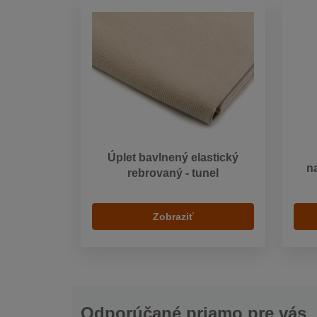
Úplet bavlnený elastický
n
rebrovaný - tunel
Zobraziť
Odporúčané priamo pre vás