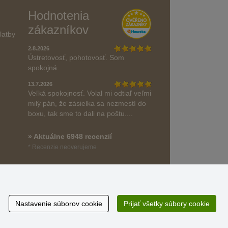
Hodnotenia
zákazníkov
latby
2.8.2026
Ústretovosť, pohotovosť. Som
spokojná.
13.7.2026
Veľká spokojnosť. Volal mi odtiaľ veľmi
milý pán, že zásielka sa nezmestí do
boxu, tak sme to dali na poštu....
» Aktuálne 6948 recenzií
* Recenzie neoverujeme
Nastavenie súborov cookie
Prijať všetky súbory cookie