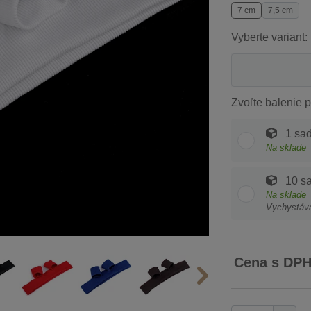
7 cm
7,5 cm
Vyberte variant:
Zvoľte balenie p
1 sa
Na sklade
10 s
Na sklade
Vychystáv
Cena s DP