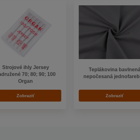
Strojové ihly Jersey
Teplákovina bavlnen
adružené 70; 80; 90; 100
nepočesaná jednofare
Organ
Zobraziť
Zobraziť