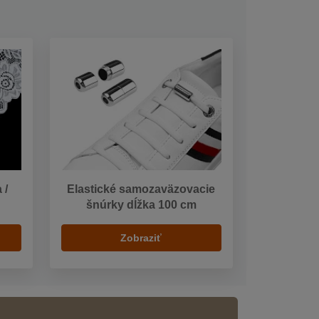
 /
Elastické samozaväzovacie
šnúrky dĺžka 100 cm
Zobraziť