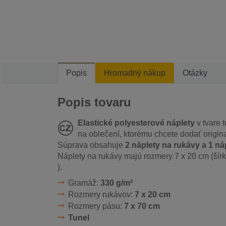
Popis
Hromadný nákup
Otázky
Popis tovaru
Elastické polyesterové náplety
v tvare 
na oblečení, ktorému chcete dodať original
Súprava obsahuje
2 náplety na rukávy a 1 ná
Náplety na rukávy majú rozmery 7 x 20 cm (šír
).
Gramáž:
330 g/m²
Rozmery rukávov:
7 x 20 cm
Rozmery pásu:
7 x 70 cm
Tunel