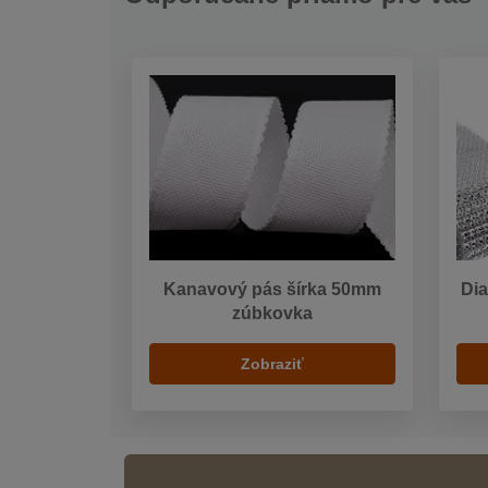
Kanavový pás šírka 50mm
Dia
zúbkovka
Zobraziť