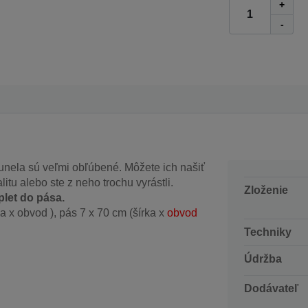
+
-
tunela sú veľmi obľúbené. Môžete ich našiť
itu alebo ste z neho trochu vyrástli.
Zloženie
plet do pása.
ka x
obvod
), pás 7 x 70 cm (šírka x
obvod
Techniky
Údržba
Dodávateľ