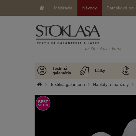
Inšpirácia
Návody
Darčekové pou
… už 36 rokov s Vami
Textilná
Látky
galantéria
Textilná galantéria
Náplety a manžety