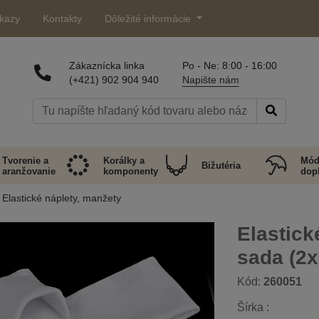
kazy
Kontakty
Dôležité informácie
Zákaznícka linka
Po - Ne: 8:00 - 16:00
(+421) 902 904 940
Napište nám
Tvorenie a
Korálky a
Mód
Bižutéria
aranžovanie
komponenty
dop
Elastické náplety, manžety
Elastick
sada (2x
Kód:
260051
Šírka :