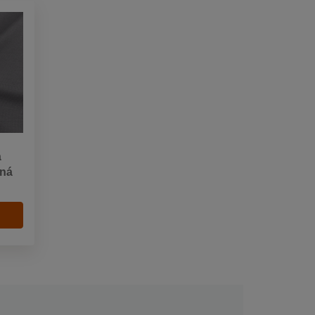
á
bná