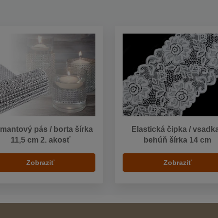
mantový pás / borta šírka
Elastická čipka / vsadka
11,5 cm 2. akosť
behúň šírka 14 cm
Zobraziť
Zobraziť