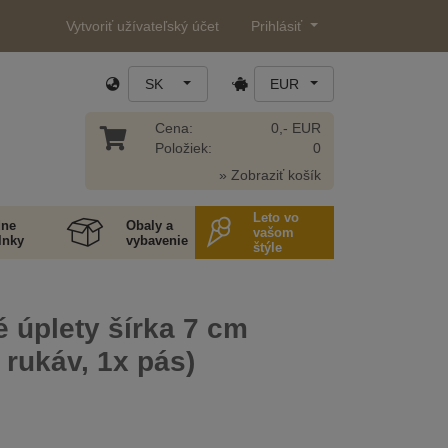
Vytvoriť užívateľský účet
Prihlásiť
SK
EUR
Cena:
0,- EUR
Položiek:
0
» Zobraziť košík
Leto vo
ne
Obaly a
vašom
lnky
vybavenie
štýle
é úplety šírka 7 cm
 rukáv, 1x pás)