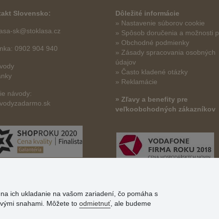
akt Slovensko:
Dôležité informácie
» Nastavenie súborov cookie
lasa-sk@stoklasa.cz
»
Spôsob doručenia a možnosti p
» Obchodné podmienky
linka: 0902 904 940
» Zásady spracovania osobných
údajov
vody
» Často kladené otázky
ánky
» Reklamácie
šie návody:
» Zľavy a benefity pre
vodyzadarmo.sk
veľkoobchodných zákazníkov
s na ich ukladanie na vašom zariadení, čo pomáha s
govými snahami. Môžete to
odmietnuť
, ale budeme