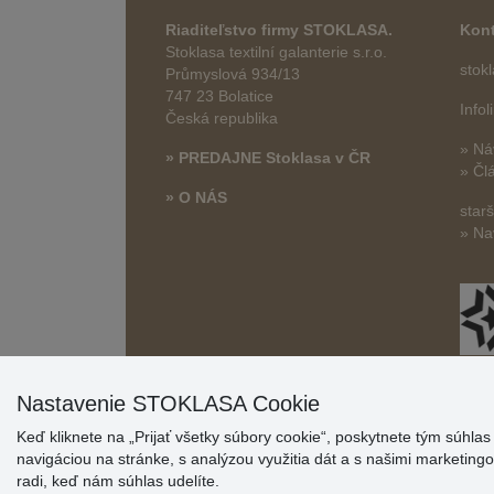
Riaditeľstvo firmy STOKLASA.
Kont
Stoklasa textilní galanterie s.r.o.
stok
Průmyslová 934/13
747 23 Bolatice
Info
Česká republika
» Ná
» PREDAJNE Stoklasa v ČR
» Čl
» O NÁS
star
» Na
Nastavenie STOKLASA Cookie
Keď kliknete na „Prijať všetky súbory cookie“, poskytnete tým súhla
navigáciou na stránke, s analýzou využitia dát a s našimi marketin
radi, keď nám súhlas udelíte.