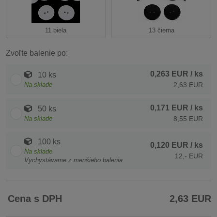
11 biela
13 čierna
Zvoľte balenie po:
0,263 EUR
/ ks
10 ks
Na sklade
2,63 EUR
0,171 EUR
/ ks
50 ks
Na sklade
8,55 EUR
100 ks
0,120 EUR
/ ks
Na sklade
12,- EUR
Vychystávame z menšieho balenia
Cena s DPH
2,63 EUR