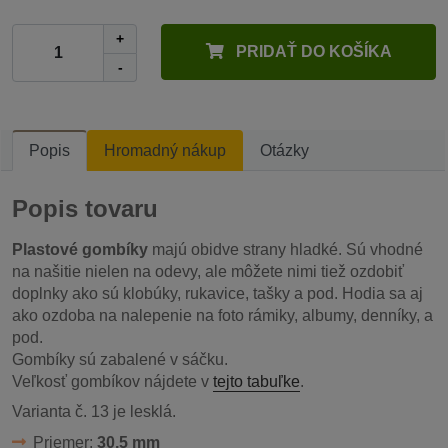
+
PRIDAŤ DO KOŠÍKA
-
Popis
Hromadný nákup
Otázky
Popis tovaru
Plastové gombíky
majú obidve strany hladké. Sú vhodné
na našitie nielen na odevy, ale môžete nimi tiež ozdobiť
doplnky ako sú klobúky, rukavice, tašky a pod. Hodia sa aj
ako ozdoba na nalepenie na foto rámiky, albumy, denníky, a
pod.
Gombíky sú zabalené v sáčku.
Veľkosť gombíkov nájdete v
tejto tabuľke
.
Varianta č. 13 je lesklá.
Priemer:
30,5 mm