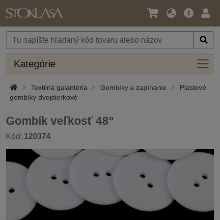
Jazyk
Hlavná
Prih
/
ponuka
Mena
Kateg
Kategórie
Textilná galantéria
Gombíky a zapínanie
Plastové
gombíky dvojdierkové
Gombík veľkosť 48"
Kód:
120374