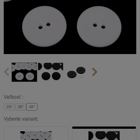
Veľkosť :
24"
36"
48"
Vyberte variant: