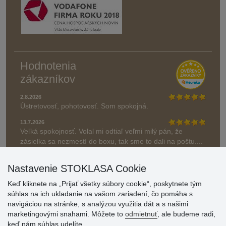
Hodnotenia
zákazníkov
2.8.2026
Ústretovosť, pohotovosť. Som spokojná.
13.7.2026
Veľká spokojnosť. Volal mi odtiaľ veľmi milý pán, že
zásielka sa nezmestí do boxu, tak sme to dali na poštu....
» Aktuálne 6948 recenzií
Nastavenie STOKLASA Cookie
* Recenzie neoverujeme
Keď kliknete na „Prijať všetky súbory cookie“, poskytnete tým
súhlas na ich ukladanie na vašom zariadení, čo pomáha s
navigáciou na stránke, s analýzou využitia dát a s našimi
marketingovými snahami. Môžete to
odmietnuť
, ale budeme radi,
keď nám súhlas udelíte.