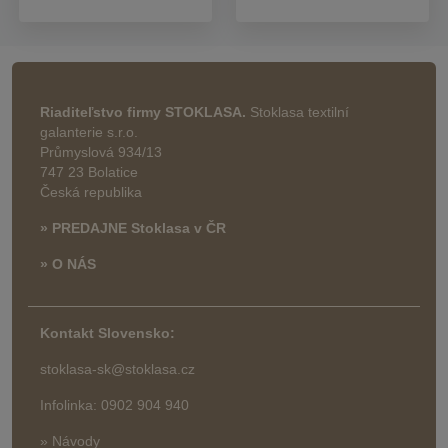
Riaditeľstvo firmy STOKLASA.
Stoklasa textilní
galanterie s.r.o.
Průmyslová 934/13
747 23 Bolatice
Česká republika
» PREDAJNE Stoklasa v ČR
» O NÁS
Kontakt Slovensko:
stoklasa-sk@stoklasa.cz
Infolinka: 0902 904 940
» Návody