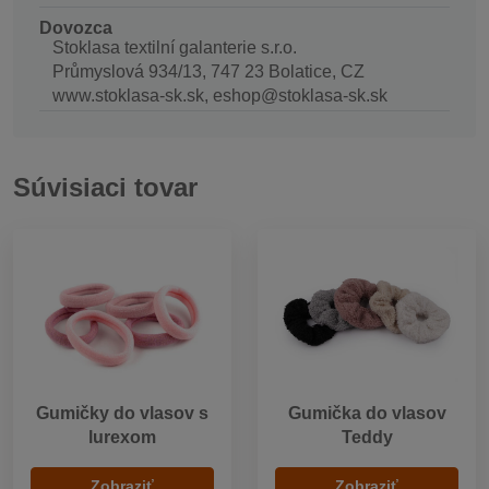
Dovozca
Stoklasa textilní galanterie s.r.o.
Průmyslová 934/13, 747 23 Bolatice, CZ
www.stoklasa-sk.sk, eshop@stoklasa-sk.sk
Súvisiaci tovar
Gumičky do vlasov s
Gumička do vlasov
lurexom
Teddy
Zobraziť
Zobraziť