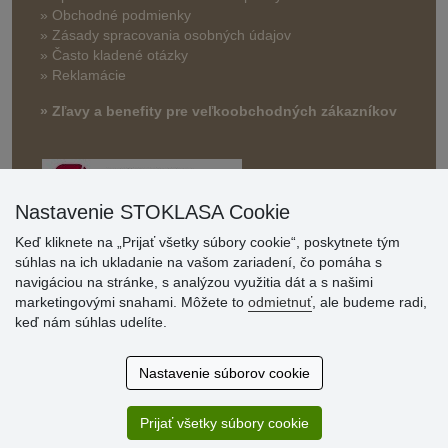
» Obchodné podmienky
» Zásady spracovania osobných údajov
» Často kladené otázky
» Reklamácie
» Zľavy a benefity pre veľkoobchodných zákazníkov
Nastavenie STOKLASA Cookie
Keď kliknete na „Prijať všetky súbory cookie“, poskytnete tým
súhlas na ich ukladanie na vašom zariadení, čo pomáha s
navigáciou na stránke, s analýzou využitia dát a s našimi
Hodnotenia
marketingovými snahami. Môžete to
odmietnuť
, ale budeme radi,
zákazníkov
keď nám súhlas udelíte.
2.8.2026
Nastavenie súborov cookie
Ústretovosť, pohotovosť. Som spokojná.
13.7.2026
Prijať všetky súbory cookie
Veľká spokojnosť. Volal mi odtiaľ veľmi milý pán, že
zásielka sa nezmestí do boxu, tak sme to dali na poštu....