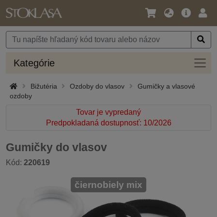
Jazyk
Hlavná
Prih
/
ponuka
Mena
Kateg
Kategórie
Bižutéria
Ozdoby do vlasov
Gumičky a vlasové
ozdoby
Tovar je vypredaný
Predpokladaná dostupnosť: 10/2026
Gumičky do vlasov
Kód:
220619
čiernobiely mix