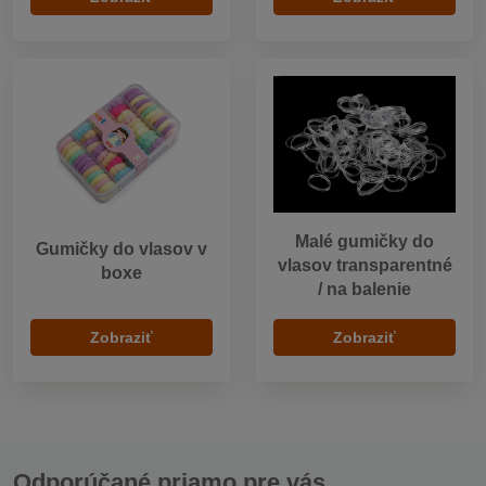
Malé gumičky do
Gumičky do vlasov v
vlasov transparentné
boxe
/ na balenie
Zobraziť
Zobraziť
Odporúčané priamo pre vás