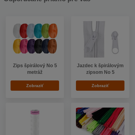
Zips špirálový No 5
Jazdec k špirálovým
metráž
zipsom No 5
Zobraziť
Zobraziť