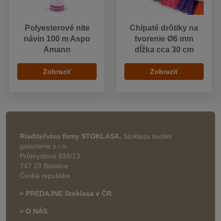
Polyesterové nite
Chlpaté drôtiky na
návin 100 m Aspo
tvorenie Ø6 mm
Amann
dĺžka cca 30 cm
Zobraziť
Zobraziť
Riaditeľstvo firmy STOKLASA.
Stoklasa textilní
galanterie s.r.o.
Průmyslová 934/13
747 23 Bolatice
Česká republika
» PREDAJNE Stoklasa v ČR
» O NÁS