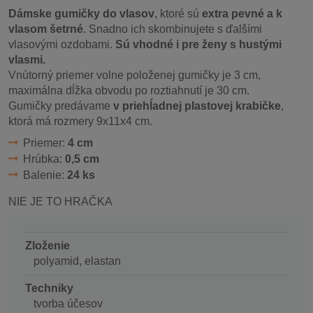
Dámske gumičky do vlasov
, ktoré sú
extra pevné a k
vlasom šetrné
. Snadno ich skombinujete s ďalšími
vlasovými ozdobami.
Sú vhodné i pre ženy s hustými
vlasmi.
Vnútorný priemer volne položenej gumičky je 3 cm,
maximálna dĺžka obvodu po roztiahnutí je 30 cm.
Gumičky predávame
v priehĺadnej plastovej krabičke
,
ktorá má rozmery 9x11x4 cm.
Priemer:
4 cm
Hrúbka:
0,5 cm
Balenie:
24 ks
NIE JE TO HRAČKA
Zloženie
polyamid, elastan
Techniky
tvorba účesov