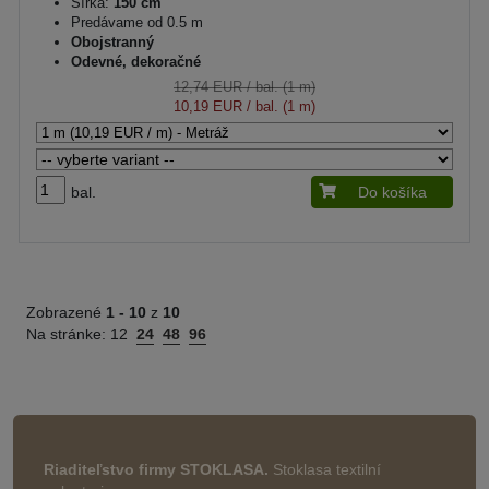
Šírka:
150 cm
Predávame od 0.5 m
Obojstranný
Odevné, dekoračné
12,74 EUR
/ bal. (1 m)
10,19 EUR
/ bal. (1 m)
bal.
Do košíka
Zobrazené
1 -
10
z
10
Na stránke:
12
24
48
96
Riaditeľstvo firmy STOKLASA.
Stoklasa textilní