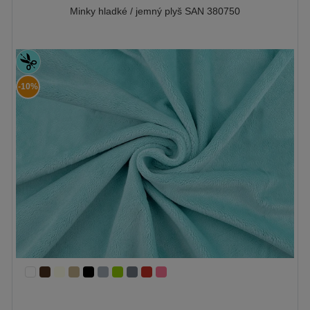
Minky hladké / jemný plyš SAN 380750
-10%