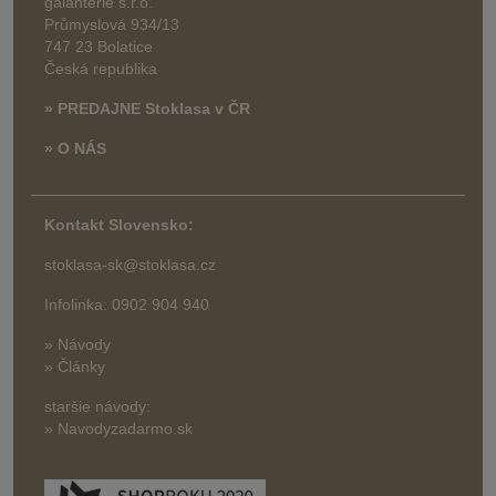
galanterie s.r.o.
Průmyslová 934/13
747 23 Bolatice
Česká republika
» PREDAJNE Stoklasa v ČR
» O NÁS
Kontakt Slovensko:
stoklasa-sk@stoklasa.cz
Infolinka: 0902 904 940
» Návody
» Články
staršie návody:
» Navodyzadarmo.sk