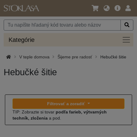
Jazyk
Hlavná
Prih
/
ponuka
Mena
Kateg
Kategórie
V teple domova
Šijeme pre radosť
Hebučké šitie
Hebučké šitie
Filtrovať a zoradiť
TIP: Zobrazte si tovar
podľa farieb, výtvarných
techník, zloženia
a pod.