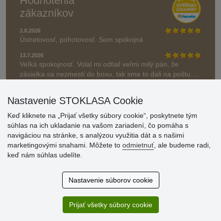
Hodnotenia
zákazníkov
2.8.2026
Ústretovosť, pohotovosť. Som spokojná.
13.7.2026
Veľká spokojnosť. Volal mi odtiaľ veľmi milý pán, že
zásielka sa nezmestí do boxu, tak sme to dali na poštu....
» Aktuálne 6948 recenzií
Nastavenie STOKLASA Cookie
* Recenzie neoverujeme
Keď kliknete na „Prijať všetky súbory cookie“, poskytnete tým
súhlas na ich ukladanie na vašom zariadení, čo pomáha s
navigáciou na stránke, s analýzou využitia dát a s našimi
marketingovými snahami. Môžete to
odmietnuť
, ale budeme radi,
keď nám súhlas udelíte.
Nastavenie súborov cookie
Prijať všetky súbory cookie
© Stoklasa textilní galanterie s.r.o. 2026.