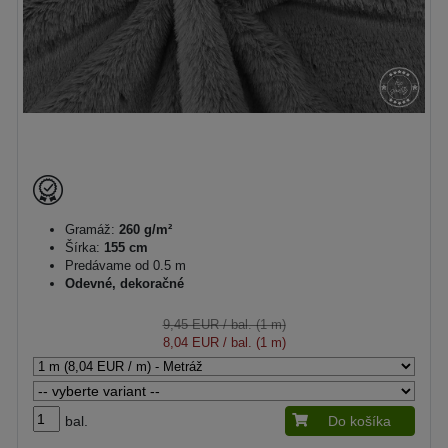
Gramáž:
260 g/m²
Šírka:
155 cm
Predávame od 0.5 m
Odevné, dekoračné
9,45 EUR
/ bal. (1 m)
8,04 EUR
/ bal. (1 m)
bal.
Do košíka