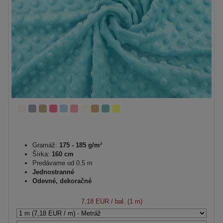
Gramáž:
175 - 185 g/m²
Šírka:
160 cm
Predávame od 0.5 m
Jednostranné
Odevné, dekoračné
7,18 EUR
/ bal. (1 m)