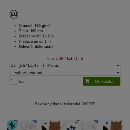
Gramáž:
165 g/m²
Šírka:
160 cm
Zrážanlivosť:
3 - 5 %
Predávame od 1 m
Odevné, dekoračné
6,57 EUR
/ bal. (1 m)
bal.
Do košíka
Bavlnený flanel zvieratká 380955