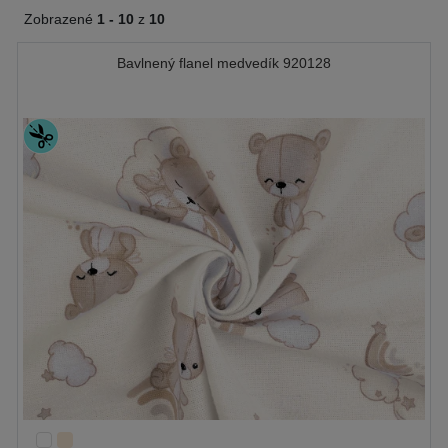
Zobrazené
1 -
10
z
10
Bavlnený flanel medvedík 920128