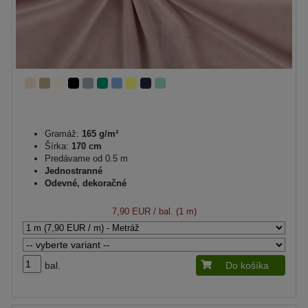
Gramáž:
165 g/m²
Šírka:
170 cm
Predávame od 0.5 m
Jednostranné
Odevné, dekoračné
7,90 EUR
/ bal. (1 m)
bal.
Do košíka