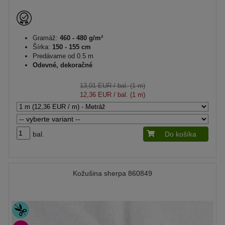
Gramáž:
460 - 480 g/m²
Šírka:
150 - 155 cm
Predávame od 0.5 m
Odevné, dekoračné
13,01 EUR
/ bal. (1 m)
12,36 EUR
/ bal. (1 m)
bal.
Do košíka
Kožušina sherpa 860849