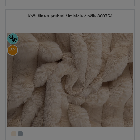
Kožušina s pruhmi / imitácia činčily 860754
-5%