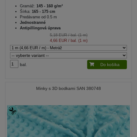
Gramáž:
145 - 160 g/m²
Šírka:
165 - 175 cm
Predávame od 0.5 m
Jednostranné
Antipillingová úprava
5,18 EUR
/ bal. (1 m)
4,66 EUR
/ bal. (1 m)
bal.
Do košíka
Minky s 3D bodkami SAN 380748