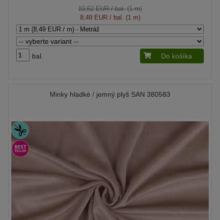
10,62 EUR
/ bal. (1 m)
8,49 EUR
/ bal. (1 m)
bal.
Do košíka
Minky hladké / jemný plyš SAN 380583