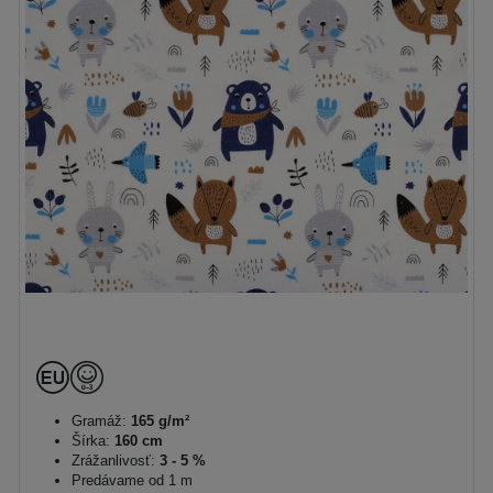
Gramáž:
165 g/m²
Šírka:
160 cm
Zrážanlivosť:
3 - 5 %
Predávame od 1 m