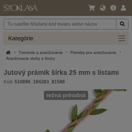
Jazyk
Hlavná
Prih
/
ponuka
Mena
Kateg
Kategórie
Tvorenie a aranžovanie
Potreby pre aranžovanie
Aranžovacie stuhy a šnúry
Jutový prámik šírka 25 mm s listami
Kód:
510698_194283_81588
režná prírodná