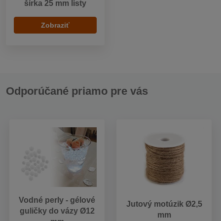
šírka 25 mm listy
Zobraziť
Odporúčané priamo pre vás
Vodné perly - gélové
Jutový motúzik Ø2,5
guličky do vázy Ø12
mm