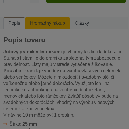
Popis
Hromadný nákup
Otázky
Popis tovaru
Jutový prámik s lístočkami
je vhodný k šitiu i k dekorácii.
Stuha s listami je do prámika zapletená, tým zabezpečuje
pravidelnosť. Listy majú v strede vytlačené žilkovanie.
Použitie:
Prámik je vhodný na výrobu vlasových čeleniek
alebo venčekov. Môžete ním ozdobiť i svadobný stôl či
veľkonočné alebo jarné dekorácie. Využijete ich i na
techniku scrapbookingu na zdobenie blahoželaní,
menoviek alebo foto rámčekov. Zvlášť pôsobivý bude na
svadobných dekoráciách, vhodný na výrobu vlasových
čeleniek alebo venčekov
V návine 10 m môže byť 1 prestrih.
Šírka:
25 mm