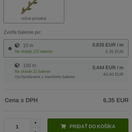
režná prírodná
Zvoľte balenie po:
0,635 EUR
/ m
10 m
Na sklade
215
balenie
6,35 EUR
100 m
0,444 EUR
/ m
Na sklade
21
balenie
44,40 EUR
Vychystávame z menšieho balenia
Cena s DPH
6,35 EUR
+
PRIDAŤ DO KOŠÍKA
-