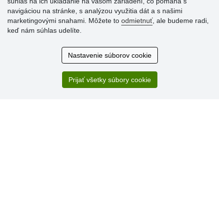
súhlas na ich ukladanie na vašom zariadení, čo pomáha s
navigáciou na stránke, s analýzou využitia dát a s našimi
marketingovými snahami. Môžete to
odmietnuť
, ale budeme radi,
Hodnotenia
keď nám súhlas udelíte.
zákazníkov
Nastavenie súborov cookie
2.8.2026
Ústretovosť, pohotovosť. Som spokojná.
Prijať všetky súbory cookie
13.7.2026
Veľká spokojnosť. Volal mi odtiaľ veľmi milý pán, že
zásielka sa nezmestí do boxu, tak sme to dali na poštu....
» Aktuálne 6948 recenzií
* Recenzie neoverujeme