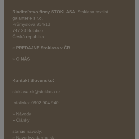
Riaditeľstvo firmy STOKLASA.
Stoklasa textilní
galanterie s.r.o.
Průmyslová 934/13
747 23 Bolatice
Česká republika
» PREDAJNE Stoklasa v ČR
» O NÁS
Kontakt Slovensko:
stoklasa-sk@stoklasa.cz
Infolinka: 0902 904 940
» Návody
» Články
staršie návody:
» Navodyzadarmo.sk