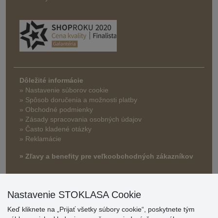
Dôležité informácie
» Nastavenie súborov cookie
»
Spôsob doručenia a možnosti platby
» Obchodné podmienky
» Zásady spracovania osobných údajov
» Často kladené otázky
» Reklamácie
» Zľavy a benefity pre veľkoobchodných zákazníkov
Nastavenie STOKLASA Cookie
Keď kliknete na „Prijať všetky súbory cookie“, poskytnete tým