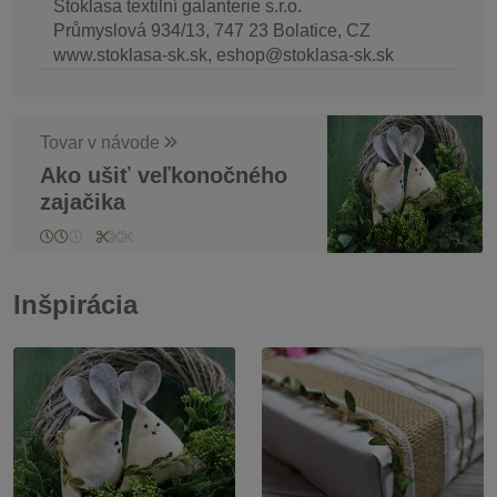
Stoklasa textilní galanterie s.r.o.
Průmyslová 934/13, 747 23 Bolatice, CZ
www.stoklasa-sk.sk, eshop@stoklasa-sk.sk
Tovar v návode
Ako ušiť veľkonočného
zajačika
Inšpirácia