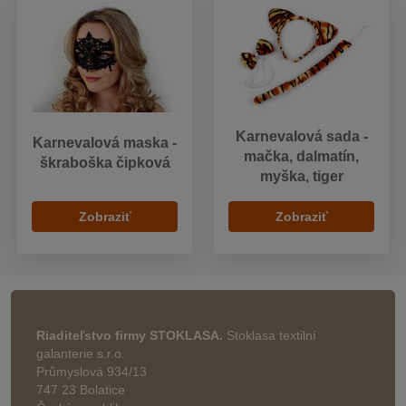
Karnevalová sada -
Karnevalová maska -
mačka, dalmatín,
škraboška čipková
myška, tiger
Zobraziť
Zobraziť
Riaditeľstvo firmy STOKLASA.
Stoklasa textilní
galanterie s.r.o.
Průmyslová 934/13
747 23 Bolatice