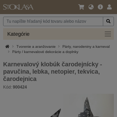
Jazyk
Hlavná
Prih
/
ponuka
Mena
Kateg
Kategórie
Tvorenie a aranžovanie
Párty, narodeniny a karneval
Párty / karnevalové dekorácie a doplnky
Karnevalový klobúk čarodejnícky -
pavučina, lebka, netopier, tekvica,
čarodejnica
Kód:
900424