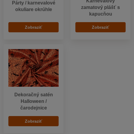
Karnevalový
Párty / karnevalové
zamatový plášť s
okuliare okrúhle
kapucňou
Zobraziť
Zobraziť
Dekoračný satén
Halloween /
čarodejnice
Zobraziť