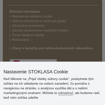
Dôležité informácie
» Nastavenie súborov cookie
»
Spôsob doručenia a možnosti platby
» Obchodné podmienky
» Zásady spracovania osobných údajov
» Často kladené otázky
» Reklamácie
» Zľavy a benefity pre veľkoobchodných zákazníkov
Nastavenie STOKLASA Cookie
Keď kliknete na „Prijať všetky súbory cookie“, poskytnete tým
súhlas na ich ukladanie na vašom zariadení, čo pomáha s
navigáciou na stránke, s analýzou využitia dát a s našimi
Hodnotenia
marketingovými snahami. Môžete to
odmietnuť
, ale budeme radi,
zákazníkov
keď nám súhlas udelíte.