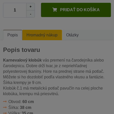
+
PRIDAŤ DO KOŠÍKA
-
Popis
Hromadný nákup
Otázky
Popis tovaru
Karnevalový klobúk
vás premení na čarodejníka alebo
čarodejnicu. Dobre drží tvar, je z nepriehľadnej
polyesterovej tkaniny. Hore na prednej strane má potlač.
Môžete si ho dozdobiť podľa vlastného vkusu a fantázie.
Šírka krempy je 9 cm.
Klobúk č.1 má metalickú potlač pavučín na celej ploche
klobúka, krempu má priesvitnú.
Obvod:
60 cm
Šírka:
38 cm
Výška:
35 cm