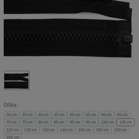
Dĺžka :
30 cm
35 cm
40 cm
45 cm
50 cm
55 cm
60 cm
65 cm
70 cm
75 cm
80 cm
85 cm
90 cm
95 cm
100 cm
105 cm
110 cm
120 cm
130 cm
140 cm
150 cm
200 cm
220 cm
250 cm