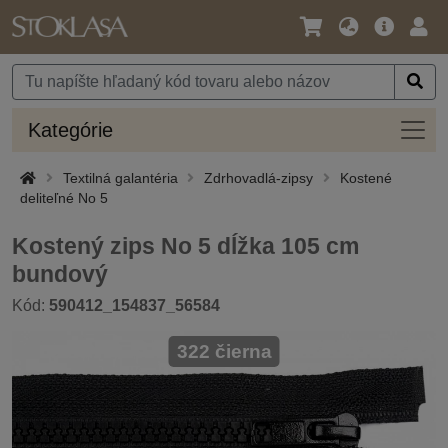
Jazyk
Hlavná
Prih
/
ponuka
Mena
Kateg
Kategórie
Textilná galantéria
Zdrhovadlá-zipsy
Kostené
deliteľné No 5
Kostený zips No 5 dĺžka 105 cm
bundový
Kód:
590412_154837_56584
322 čierna