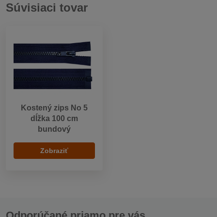
Súvisiaci tovar
Kostený zips No 5
dĺžka 100 cm
bundový
Zobraziť
Odporúčané priamo pre vás