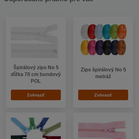
Špirálový zips No 5
Zips špirálový No 5
dĺžka 70 cm bundový
metráž
POL
Zobraziť
Zobraziť