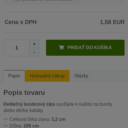
Cena s DPH
1,58 EUR
+
PRIDAŤ DO KOŠÍKA
-
Popis
Hromadný nákup
Otázky
Popis tovaru
Deliteľný kosticový zips
využijete k našitiu na bundy
alebo dlhšie kabáty.
Celková šírka zipsu:
3,2 cm
Dĺžka:
105 cm