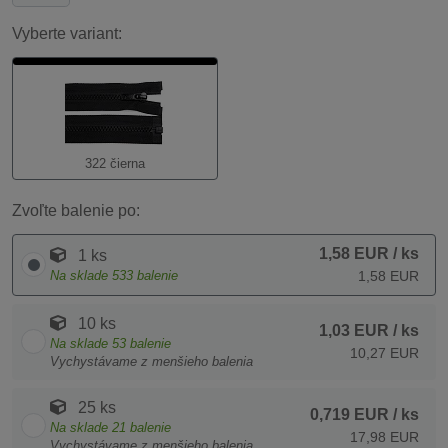
Vyberte variant:
322 čierna
Zvoľte balenie po:
1,58 EUR
/ ks
1 ks
Na sklade
533
balenie
1,58 EUR
10 ks
1,03 EUR
/ ks
Na sklade
53
balenie
10,27 EUR
Vychystávame z menšieho balenia
25 ks
0,719 EUR
/ ks
Na sklade
21
balenie
17,98 EUR
Vychystávame z menšieho balenia