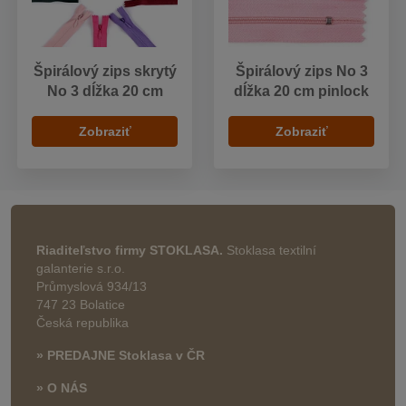
Špirálový zips skrytý
Špirálový zips No 3
No 3 dĺžka 20 cm
dĺžka 20 cm pinlock
Zobraziť
Zobraziť
Riaditeľstvo firmy STOKLASA.
Stoklasa textilní
galanterie s.r.o.
Průmyslová 934/13
747 23 Bolatice
Česká republika
» PREDAJNE Stoklasa v ČR
» O NÁS