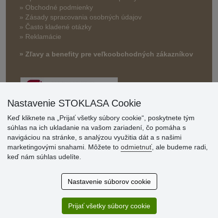
» Obchodné podmienky
» Zásady spracovania osobných údajov
» Často kladené otázky
» Reklamácie
» Zľavy a benefity pre veľkoobchodných zákazníkov
Nastavenie STOKLASA Cookie
Keď kliknete na „Prijať všetky súbory cookie“, poskytnete tým
súhlas na ich ukladanie na vašom zariadení, čo pomáha s
navigáciou na stránke, s analýzou využitia dát a s našimi
Hodnotenia
marketingovými snahami. Môžete to
odmietnuť
, ale budeme radi,
zákazníkov
keď nám súhlas udelíte.
2.8.2026
Nastavenie súborov cookie
Ústretovosť, pohotovosť. Som spokojná.
13.7.2026
Prijať všetky súbory cookie
Veľká spokojnosť. Volal mi odtiaľ veľmi milý pán, že
zásielka sa nezmestí do boxu, tak sme to dali na poštu....