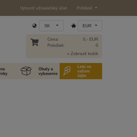
Vytvoriť užívateľský účet
Prihlásiť
SK
EUR
Cena:
0,- EUR
Položiek:
0
» Zobraziť košík
Leto vo
ne
Obaly a
vašom
lnky
vybavenie
štýle