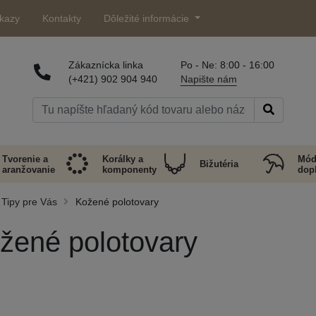
kazy
Kontakty
Dôležité informácie
Zákaznícka linka
Po - Ne: 8:00 - 16:00
(+421) 902 904 940
Napište nám
Tvorenie a
Korálky a
Mód
Bižutéria
aranžovanie
komponenty
dop
Tipy pre Vás
Kožené polotovary
žené polotovary