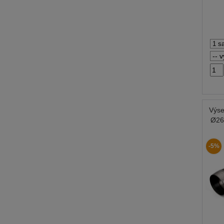
Výse
Ø26
-5%