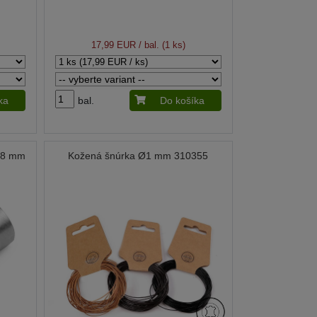
17,99 EUR
/ bal. (1 ks)
ka
bal.
Do košíka
Ø38 mm
Kožená šnúrka Ø1 mm 310355