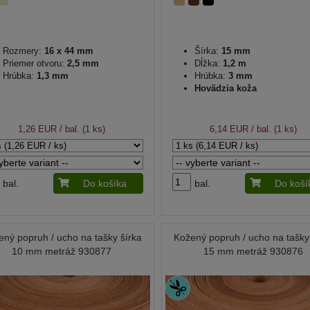
Rozmery:
16 x 44 mm
Šírka:
15 mm
Priemer otvoru:
2,5 mm
Dĺžka:
1,2 m
Hrúbka:
1,3 mm
Hrúbka:
3 mm
Hovädzia koža
1,26 EUR
/ bal. (1 ks)
6,14 EUR
/ bal. (1 ks)
bal.
Do košíka
bal.
Do koší
ený popruh / ucho na tašky šírka
Kožený popruh / ucho na tašky
10 mm metráž 930877
15 mm metráž 930876