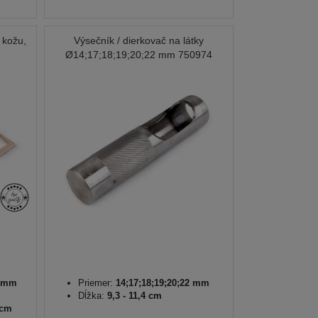
 kožu,
Výsečník / dierkovač na látky
Ø14;17;18;19;20;22 mm 750974
0 mm
Priemer:
14;17;18;19;20;22 mm
Dĺžka:
9,3 - 11,4 cm
 cm