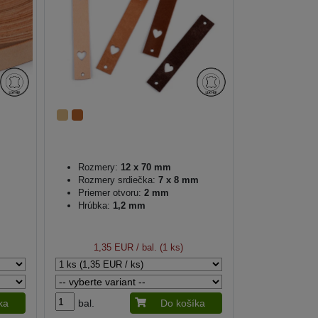
Rozmery:
12 x 70 mm
Rozmery srdiečka:
7 x 8 mm
Priemer otvoru:
2 mm
Hrúbka:
1,2 mm
1,35 EUR
/ bal. (1 ks)
ka
bal.
Do košíka