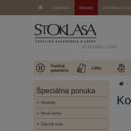
Inšpirácia
Návody
Darčekové pou
… už 36 rokov s Vami
Textilná
Látky
galantéria
Špeciálna ponuka
Ko
Novinky
Nové farby
Zlacnili sme