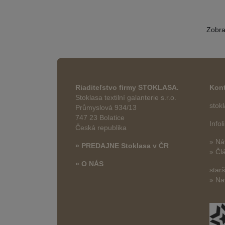
Zobr
Riaditeľstvo firmy STOKLASA.
Kont
Stoklasa textilní galanterie s.r.o.
stok
Průmyslová 934/13
747 23 Bolatice
Info
Česká republika
» Ná
» PREDAJNE Stoklasa v ČR
» Čl
» O NÁS
star
» Na