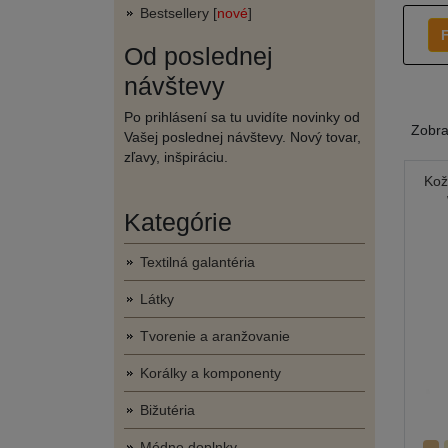
Bestsellery [
nové
]
F
Od poslednej
návštevy
Po prihlásení sa tu uvidíte novinky od
Zobr
Vašej poslednej návštevy. Nový tovar,
zľavy, inšpiráciu.
Kož
Kategórie
Textilná galantéria
Látky
Tvorenie a aranžovanie
Korálky a komponenty
Bižutéria
Módne doplnky