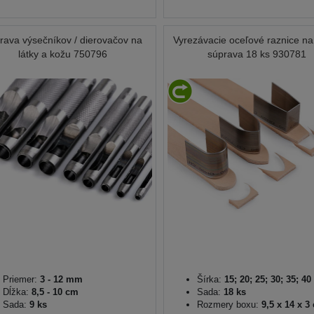
rava výsečníkov / dierovačov na
Vyrezávacie oceľové raznice na
látky a kožu 750796
súprava 18 ks 930781
Priemer:
3 - 12 mm
Šírka:
15; 20; 25; 30; 35; 4
Dĺžka:
8,5 - 10 cm
Sada:
18 ks
Sada:
9 ks
Rozmery boxu:
9,5 x 14 x 3