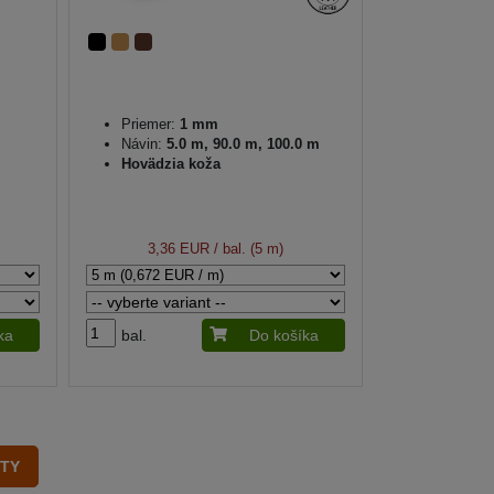
Priemer:
1 mm
Návin:
5.0 m, 90.0 m, 100.0 m
Hovädzia koža
3,36 EUR
/ bal. (5 m)
ka
bal.
Do košíka