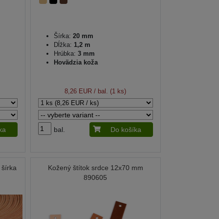
Šírka:
20 mm
Dĺžka:
1,2 m
Hrúbka:
3 mm
Hovädzia koža
8,26 EUR
/ bal. (1 ks)
ka
bal.
Do košíka
 šírka
Kožený štítok srdce 12x70 mm
890605