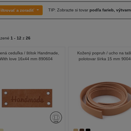
TIP: Zobrazte si tovar
podľa farieb, výtvar
iltrovať a zoradiť
azené
1 -
12
z
26
ená ceduľka / štítok Handmade,
Kožený popruh / ucho na taš
With love 16x44 mm 890604
polotovar šírka 15 mm 900