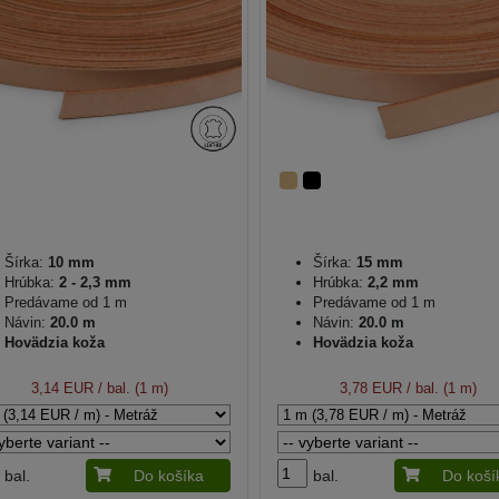
Šírka:
10 mm
Šírka:
15 mm
Hrúbka:
2 - 2,3 mm
Hrúbka:
2,2 mm
Predávame od 1 m
Predávame od 1 m
Návin:
20.0 m
Návin:
20.0 m
Hovädzia koža
Hovädzia koža
3,14 EUR
/ bal. (1 m)
3,78 EUR
/ bal. (1 m)
bal.
Do košíka
bal.
Do koší