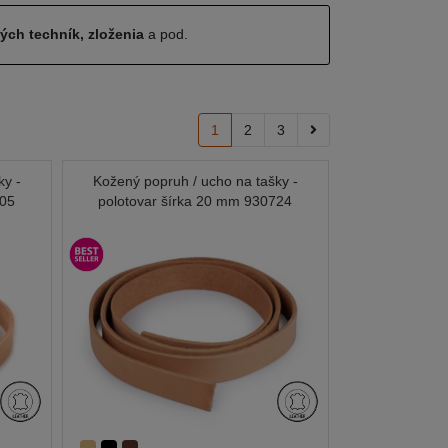
ných techník, zloženia
a pod.
1
2
3
ky -
Kožený popruh / ucho na tašky -
405
polotovar šírka 20 mm 930724