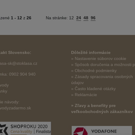
azené
1 -
12
z
26
Na stránke:
12
24
48
96
akt Slovensko:
Dôležité informácie
» Nastavenie súborov cookie
lasa-sk@stoklasa.cz
»
Spôsob doručenia a možnosti p
» Obchodné podmienky
linka: 0902 904 940
» Zásady spracovania osobných
údajov
vody
» Často kladené otázky
ánky
» Reklamácie
šie návody:
» Zľavy a benefity pre
vodyzadarmo.sk
veľkoobchodných zákazníkov