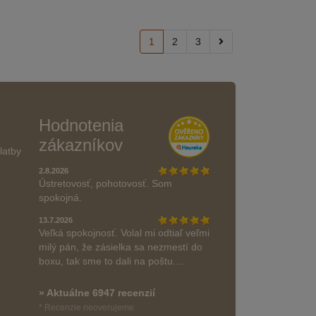
1
2
3
Hodnotenia
zákazníkov
latby
2.8.2026
Ústretovosť, pohotovosť. Som
spokojná.
13.7.2026
Veľká spokojnosť. Volal mi odtiaľ veľmi
milý pán, že zásielka sa nezmestí do
boxu, tak sme to dali na poštu....
» Aktuálne 6947 recenzií
* Recenzie neoverujeme