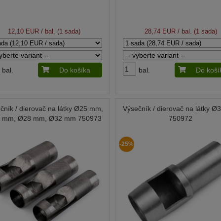
12,10 EUR
/ bal. (1 sada)
28,74 EUR
/ bal. (1 sada)
bal.
Do košíka
bal.
Do koší
čník / dierovač na látky Ø25 mm,
Výsečník / dierovač na látky 
 mm, Ø28 mm, Ø32 mm 750973
750972
-25%