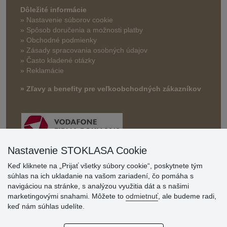
Dôležité informácie
» Nastavenie súborov cookie
»
Spôsob doručenia a možnosti platby
» Obchodné podmienky
» Zásady spracovania osobných údajov
» Často kladené otázky
» Reklamácie
» Zľavy a benefity pre veľkoobchodných zákazníkov
Nastavenie STOKLASA Cookie
Keď kliknete na „Prijať všetky súbory cookie“, poskytnete tým
súhlas na ich ukladanie na vašom zariadení, čo pomáha s
Hodnotenia
navigáciou na stránke, s analýzou využitia dát a s našimi
zákazníkov
marketingovými snahami. Môžete to
odmietnuť
, ale budeme radi,
keď nám súhlas udelíte.
2.8.2026
Ústretovosť, pohotovosť. Som spokojná.