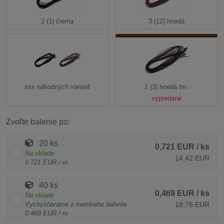
2 (1) čierna
3 (12) hnedá
mix náhodných variant
1 (3) hnedá tm.
vypredané
Zvoľte balenie po:
20 ks
0,721 EUR
/ ks
Na sklade
14,42 EUR
0.721 EUR / m
40 ks
0,469 EUR
/ ks
Na sklade
Vychystávame z menšieho balenia
18,76 EUR
0.469 EUR / m