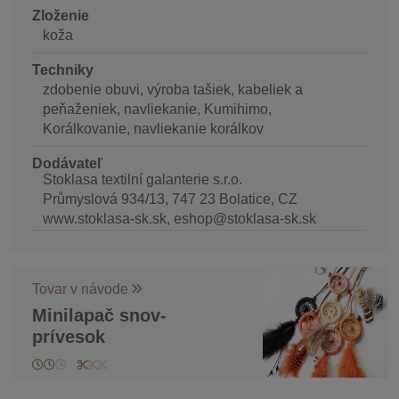
Zloženie
koža
Techniky
zdobenie obuvi, výroba tašiek, kabeliek a
peňaženiek, navliekanie, Kumihimo,
Korálkovanie, navliekanie korálkov
Dodávateľ
Stoklasa textilní galanterie s.r.o.
Průmyslová 934/13, 747 23 Bolatice, CZ
www.stoklasa-sk.sk, eshop@stoklasa-sk.sk
Tovar v návode
Minilapač snov-
prívesok