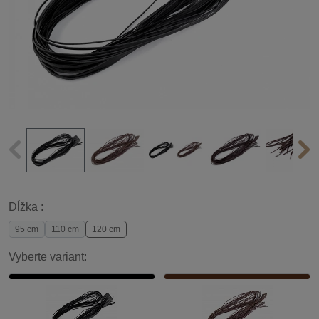
Dĺžka :
95 cm
110 cm
120 cm
Vyberte variant: