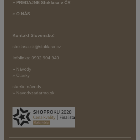
» PREDAJNE Stoklasa v ČR
» O NÁS
Kontakt Slovensko:
stoklasa-sk@stoklasa.cz
Infolinka: 0902 904 940
» Návody
» Články
staršie návody:
» Navodyzadarmo.sk