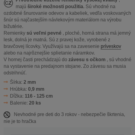
majú
široké možnosti použitia.
Sú vhodné na
ozdobné šnurovanie odevov a kabeliek, vedľa voskovaných
šnúr sú najčastejším návlekovým materiálom na výrobu
bižutérie.
Remienky
sú veľmi pevné
, ploché, horná strana má jemný
lesk, dolná je matná.
Sú z pravej kože, vyrobené z
bravčovej lícovky.
Využívajú sa na zavesenie
príveskov
alebo na najrôznejšie splietanie náramkov.
V hornej časti prechádzajú do
závesu s očkom
, sú vhodné
na vystavenie na predajnom stojane. Zo závesu sa musia
odstrihnúť.
Šírka:
2 mm
Hrúbka:
0,9 mm
Dĺžka:
116 - 125 cm
Balenie:
20 ks
Nevhodné pre deti do 3 rokov - nebezpečie škrtenia,
nie je to hračka