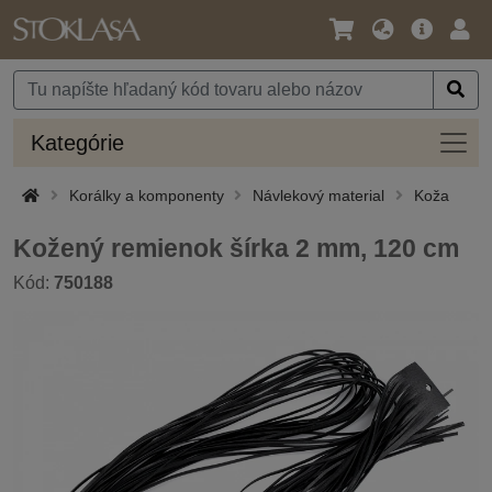
Jazyk
Hlavná
Prih
/
ponuka
Mena
Kateg
Kategórie
Korálky a komponenty
Návlekový material
Koža
Kožený remienok šírka 2 mm, 120 cm
Kód:
750188