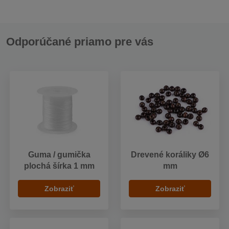
Odporúčané priamo pre vás
Guma / gumička
Drevené koráliky Ø6
plochá šírka 1 mm
mm
Zobraziť
Zobraziť