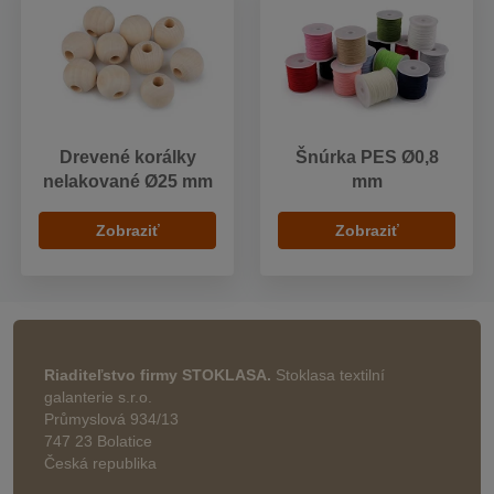
Drevené korálky
Šnúrka PES Ø0,8
nelakované Ø25 mm
mm
Zobraziť
Zobraziť
Riaditeľstvo firmy STOKLASA.
Stoklasa textilní
galanterie s.r.o.
Průmyslová 934/13
747 23 Bolatice
Česká republika