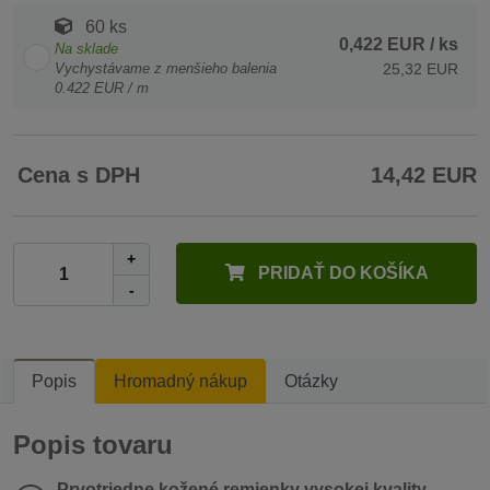
60 ks
0,422 EUR
/ ks
Na sklade
Vychystávame z menšieho balenia
25,32 EUR
0.422 EUR / m
Cena s DPH
14,42 EUR
+
PRIDAŤ DO KOŠÍKA
-
Popis
Hromadný nákup
Otázky
Popis tovaru
Prvotriedne kožené remienky vysokej kvality
,