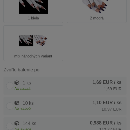
1 biela
2 modrá
mix náhodných variant
Zvoľte balenie po:
1,69 EUR
/ ks
1 ks
Na sklade
1,69 EUR
1,10 EUR
/ ks
10 ks
Na sklade
10,97 EUR
0,988 EUR
/ ks
144 ks
Na sklade
142,27 EUR