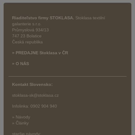
Riaditeľstvo firmy STOKLASA.
Stoklasa textilní
galanterie s.r.o.
Průmyslová 934/13
747 23 Bolatice
Česká republika
» PREDAJNE Stoklasa v ČR
» O NÁS
Kontakt Slovensko:
stoklasa-sk@stoklasa.cz
Infolinka: 0902 904 940
» Návody
» Články
staršie návody: