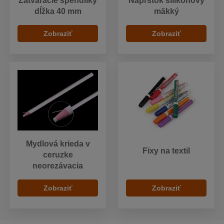
Zatváracie špendlíky
Náprstok silikónový
dĺžka 40 mm
mäkký
Zobraziť
Zobraziť
Mydlová krieda v
Fixy na textil
ceruzke
neorezávacia
Zobraziť
Zobraziť