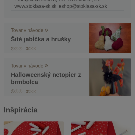
www.stoklasa-sk.sk, eshop@stoklasa-sk.sk
Tovar v návode
Šité jabĺčka a hrušky
Tovar v návode
Halloweenský netopier z
brmbolca
Inšpirácia