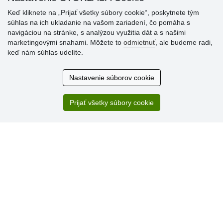
Keď kliknete na „Prijať všetky súbory cookie“, poskytnete tým
súhlas na ich ukladanie na vašom zariadení, čo pomáha s
navigáciou na stránke, s analýzou využitia dát a s našimi
Hodnotenia
marketingovými snahami. Môžete to
odmietnuť
, ale budeme radi,
zákazníkov
keď nám súhlas udelíte.
2.8.2026
Nastavenie súborov cookie
Ústretovosť, pohotovosť. Som spokojná.
13.7.2026
Prijať všetky súbory cookie
Veľká spokojnosť. Volal mi odtiaľ veľmi milý pán, že
zásielka sa nezmestí do boxu, tak sme to dali na poštu....
» Aktuálne 6948 recenzií
* Recenzie neoverujeme