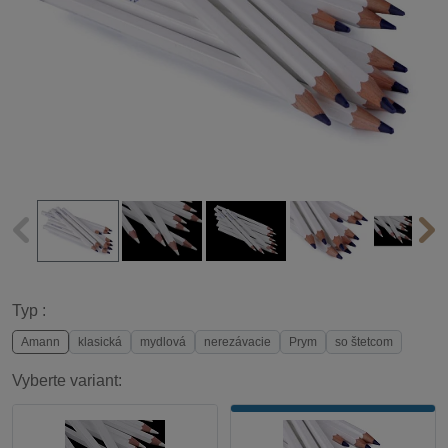
Typ :
Amann
klasická
mydlová
nerezávacie
Prym
so štetcom
Vyberte variant: