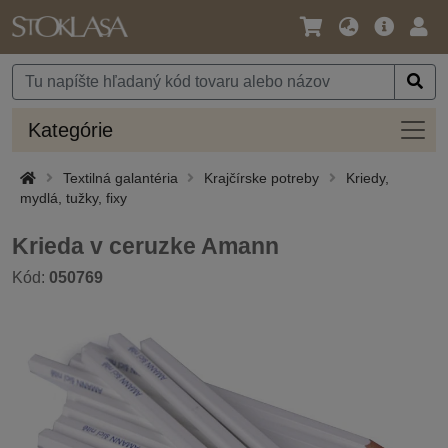
Jazyk
Hlavná
Prih
/
ponuka
Mena
Kateg
Kategórie
Textilná galantéria
Krajčírske potreby
Kriedy,
mydlá, tužky, fixy
Krieda v ceruzke Amann
Kód:
050769