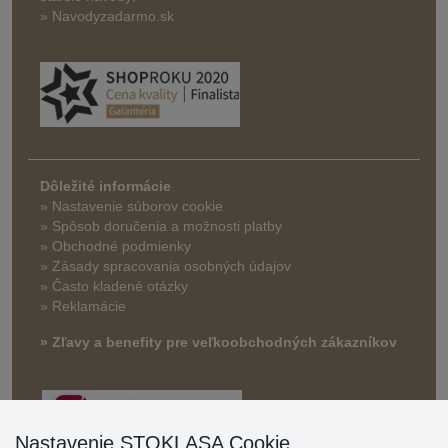
» Navodyzadarmo.sk
Dôležité informácie
» Nastavenie súborov cookie
»
Spôsob doručenia a možnosti platby
» Obchodné podmienky
» Zásady spracovania osobných údajov
» Často kladené otázky
» Reklamácie
» Zľavy a benefity pre veľkoobchodných zákazníkov
Nastavenie STOKLASA Cookie