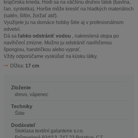
krajčírska krieda. Hodí sa na väčšinu druhov látok (bavlna,
ľan, syntetika). Horšie môže kresliť na hladkých materiáloch
(satén, šifón, žoržať atď).
Využijete ju na domáce hobby šitie aj v profesionálnom
odvetví.
Dá sa
ľahko odstrániť vodou
, nakreslená stopa po
navlhčení zmizne. Možno ju odstrániť navlhčenou
špongiou, handričkou alebo vyprať.
Vždy odporúčame vyskúšať na kúsku látky.
Dĺžka:
17 cm
Zloženie
drevo, vápenec
Techniky
Šitie
Dodávateľ
Stoklasa textilní galanterie s.r.o.
Průmyslová 934/13, 747 23 Bolatice, CZ