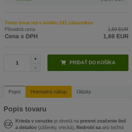
Tento tovar má v košíku 241 zákazníkov
Pôvodná cena
1,69 EUR
Cena s DPH
1,69 EUR
+
PRIDAŤ DO KOŠÍKA
-
Popis
Hromadný nákup
Otázky
Popis tovaru
Krieda v ceruzke
je skvelá na
presné značenie línií
a detailov
(záševky, vrecká).
Nedrobí sa
ako bežná