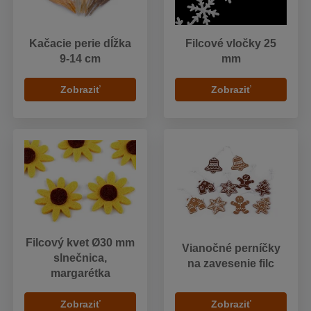
Kačacie perie dĺžka
Filcové vločky 25
9-14 cm
mm
Zobraziť
Zobraziť
Filcový kvet Ø30 mm
Vianočné perníčky
slnečnica,
na zavesenie filc
margarétka
Zobraziť
Zobraziť