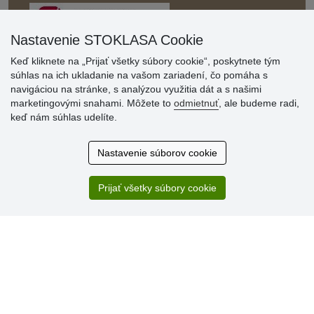
Nastavenie STOKLASA Cookie
Keď kliknete na „Prijať všetky súbory cookie“, poskytnete tým
súhlas na ich ukladanie na vašom zariadení, čo pomáha s
navigáciou na stránke, s analýzou využitia dát a s našimi
Hodnotenia
marketingovými snahami. Môžete to
odmietnuť
, ale budeme radi,
zákazníkov
keď nám súhlas udelíte.
2.8.2026
Nastavenie súborov cookie
Ústretovosť, pohotovosť. Som spokojná.
13.7.2026
Prijať všetky súbory cookie
Veľká spokojnosť. Volal mi odtiaľ veľmi milý pán, že
zásielka sa nezmestí do boxu, tak sme to dali na poštu....
» Aktuálne 6948 recenzií
* Recenzie neoverujeme