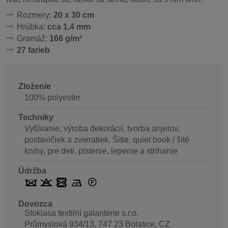
Rozmery:
20 x 30 cm
Hrúbka:
cca 1,4 mm
Gramáž:
166 g/m²
27 farieb
Zloženie
100% polyester
Techniky
Vyšívanie, výroba dekorácií, tvorba anjelov,
postavičiek a zvieratiek, Šitie, quiet book / šité
knihy, pre deti, plstenie, lepenie a strihanie
Údržba
Dovozca
Stoklasa textilní galanterie s.r.o.
Průmyslová 934/13, 747 23 Bolatice, CZ