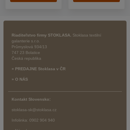
Riaditeľstvo firmy STOKLASA.
Stoklasa textilní
galanterie s.r.o.
Průmyslová 934/13
747 23 Bolatice
Česká republika
» PREDAJNE Stoklasa v ČR
» O NÁS
Kontakt Slovensko:
stoklasa-sk@stoklasa.cz
Infolinka: 0902 904 940