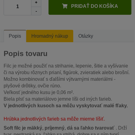
+
PRIDAŤ DO KOŠÍKA
-
Popis
Hromadný nákup
Otázky
Popis tovaru
Filc je možné použiť na strihanie, lepenie, šitie a vyšívanie
či na výrobu rôznych prianí, figúrok, zvieratiek alebo brošní.
Možno kombinovať s ďalšími výtvarnými materiálmi -
plyšové drôtiky, ovčie rúno.
Veľkosť jedného kusu je 0,06 m².
Biela plsť sa materiálovo jemne líši od iných farieb.
V jednotlivých kusoch sa môžu vyskytovať malé fľaky.
Hrúbka jednotlivých farieb sa môže mierne líšiť.
Soft filc je mäkký, príjemný, dá sa ľahko tvarovať
. Drží
tvar, nestrapká sa, ľahko sa strihá, dobre sa s ním tvorí.