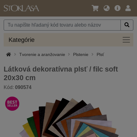
Jazyk
Hlavná
Prih
/
ponuka
Mena
Kateg
Kategórie
Tvorenie a aranžovanie
Plstenie
Plsť
Látková dekoratívna plsť / filc soft
20x30 cm
Kód:
090574