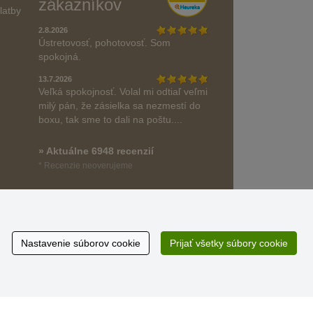
zákazníkov
latby
2.8.2026
Ústretovosť, pohotovosť. Som
spokojná.
13.7.2026
Veľká spokojnosť. Volal mi odtiaľ veľmi
milý pán, že zásielka sa nezmestí do
boxu, tak sme to dali na poštu....
» Aktuálne 6948 recenzií
* Recenzie neoverujeme
Nastavenie súborov cookie
Prijať všetky súbory cookie