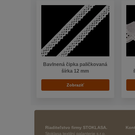
Bavlnená čipka paličkovaná
šírka 12 mm
Zobraziť
Riaditeľstvo firmy STOKLASA.
Kont
Stoklasa textilní galanterie s.r.o.