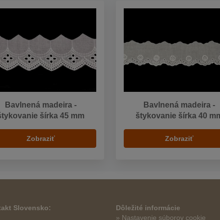
Bavlnená madeira -
Bavlnená madeira -
štykovanie šírka 45 mm
štykovanie šírka 40 m
Zobraziť
Zobraziť
akt Slovensko:
Dôležité informácie
» Nastavenie súborov cookie