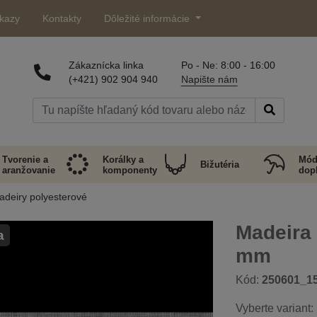
kazy
Kontakty
Dôležité informácie
Zákaznícka linka
Po - Ne: 8:00 - 16:00
(+421) 902 904 940
Napište nám
Tvorenie a
Korálky a
Mód
Bižutéria
aranžovanie
komponenty
dop
adeiry polyesterové
Madeira 
a
mm
Kód:
250601_1
Vyberte variant: