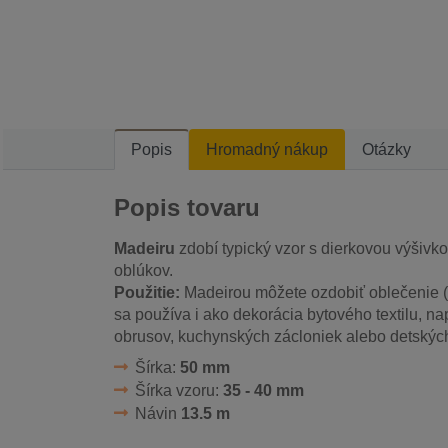
Popis
Hromadný nákup
Otázky
Popis tovaru
Madeiru
zdobí typický vzor s dierkovou výšivkou
oblúkov.
Použitie:
Madeirou môžete ozdobiť oblečenie (š
sa používa i ako dekorácia bytového textilu, na
obrusov, kuchynských zácloniek alebo detskýc
Šírka:
50 mm
Šírka vzoru:
35 - 40 mm
Návin
13.5 m