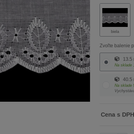
biela
Zvoľte balenie p
13.5
Na sklade
40.5
Na sklade
Vychystáv
Cena s DP