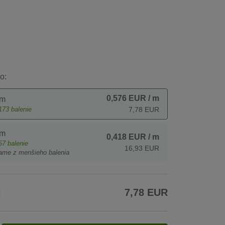
o:
0,576 EUR
/ m
 m
173
balenie
7,78 EUR
 m
0,418 EUR
/ m
57
balenie
16,93 EUR
ame z menšieho balenia
H
7,78 EUR