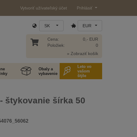
Vytvoriť užívateľský účet
Prihlásiť
SK
EUR
Cena:
0,- EUR
Položiek:
0
» Zobraziť košík
Leto vo
ne
Obaly a
vašom
lnky
vybavenie
štýle
- štykovanie šírka 50
54076_56062