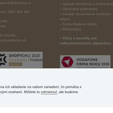
lasa-sk@stoklasa.cz
»
Spôsob doručenia a možnosti p
» Obchodné podmienky
linka: 0902 904 940
» Zásady spracovania osobných
údajov
vody
» Často kladené otázky
ánky
» Reklamácie
šie návody:
» Zľavy a benefity pre
vodyzadarmo.sk
veľkoobchodných zákazníkov
s na ich ukladanie na vašom zariadení, čo pomáha s
govými snahami. Môžete to
odmietnuť
, ale budeme
© Stoklasa textilní galanterie s.r.o. 2026.