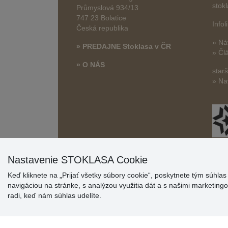
stok
Průmyslová 934/13
747 23 Bolatice
Info
Česká republika
» Ná
» PREDAJNE Stoklasa v ČR
» Čl
» O NÁS
star
» Na
Nastavenie STOKLASA Cookie
Keď kliknete na „Prijať všetky súbory cookie“, poskytnete tým súhla
navigáciou na stránke, s analýzou využitia dát a s našimi marketin
radi, keď nám súhlas udelíte.