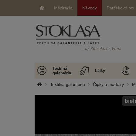
Inšpirácia
Návody
Darčekové pou
… už 36 rokov s Vami
Textilná
Látky
galantéria
Textilná galantéria
Čipky a madeiry
M
biel