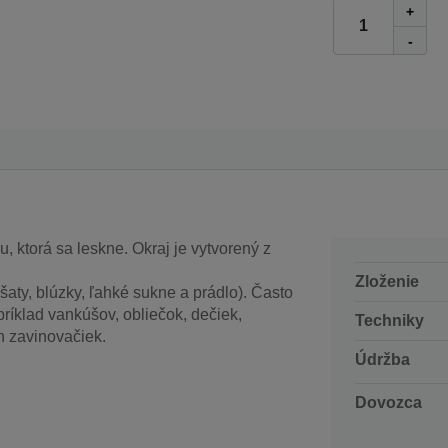
+
-
, ktorá sa leskne. Okraj je vytvorený z
Zloženie
aty, blúzky, ľahké sukne a prádlo). Často
príklad vankúšov, obliečok, dečiek,
Techniky
h zavinovačiek.
Údržba
Dovozca