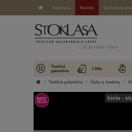
Inšpirácia
Návody
Darčekové pou
… už 36 rokov s Vami
Textilná
Látky
galantéria
Textilná galantéria
Čipky a madeiry
M
biela - s