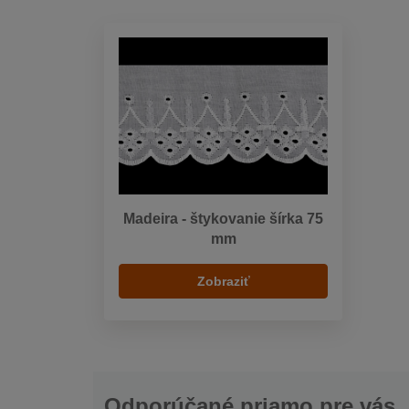
Madeira - štykovanie šírka 75
mm
Zobraziť
Odporúčané priamo pre vás