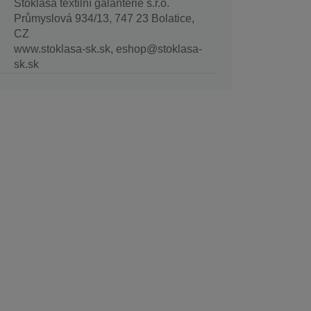
Stoklasa textilní galanterie s.r.o.
Průmyslová 934/13, 747 23 Bolatice,
CZ
www.stoklasa-sk.sk, eshop@stoklasa-
sk.sk