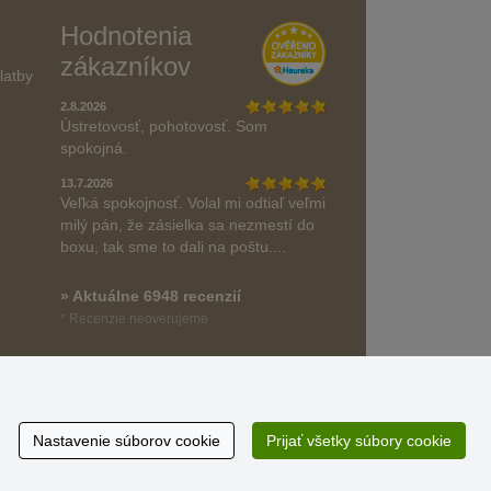
Hodnotenia
zákazníkov
latby
2.8.2026
Ústretovosť, pohotovosť. Som
spokojná.
13.7.2026
Veľká spokojnosť. Volal mi odtiaľ veľmi
milý pán, že zásielka sa nezmestí do
boxu, tak sme to dali na poštu....
» Aktuálne 6948 recenzií
* Recenzie neoverujeme
Nastavenie súborov cookie
Prijať všetky súbory cookie