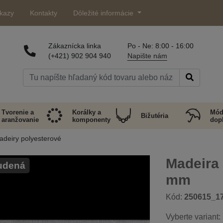
kazy
Kontakty
Dôležité informácie
Zákaznícka linka
Po - Ne: 8:00 - 16:00
(+421) 902 904 940
Napište nám
Tvorenie a
Korálky a
Mód
Bižutéria
aranžovanie
komponenty
dop
adeiry polyesterové
Madeira 
tudená
mm
Kód:
250615_1
Vyberte variant: