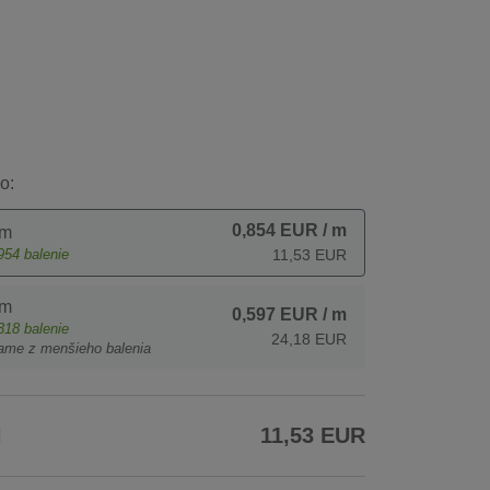
o:
0,854 EUR
/ m
 m
954
balenie
11,53 EUR
 m
0,597 EUR
/ m
318
balenie
24,18 EUR
ame z menšieho balenia
H
11,53 EUR