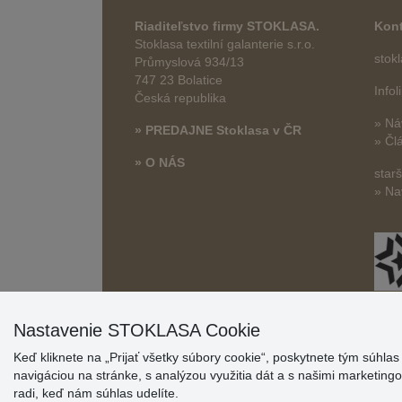
Riaditeľstvo firmy STOKLASA.
Kont
Stoklasa textilní galanterie s.r.o.
stok
Průmyslová 934/13
747 23 Bolatice
Info
Česká republika
» Ná
» PREDAJNE Stoklasa v ČR
» Čl
» O NÁS
star
» Na
Nastavenie STOKLASA Cookie
Keď kliknete na „Prijať všetky súbory cookie“, poskytnete tým súhla
navigáciou na stránke, s analýzou využitia dát a s našimi marketin
radi, keď nám súhlas udelíte.