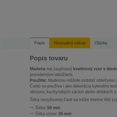
Popis
Hromadný nákup
Otázky
Popis tovaru
Madeira
má zaujímavý
kvetinový vzor s die
pravidelnými oblúčikmi.
Použitie:
Madeirou môžete ozdobiť oblečenie (ša
Často sa používa i ako dekorácia bytového texti
obrusov, kuchynských záclon alebo detských z
Šírka nevyšívanej časti sa môže mierne líšiť (±
Šírka:
50 mm
Šírka vzoru:
35 mm