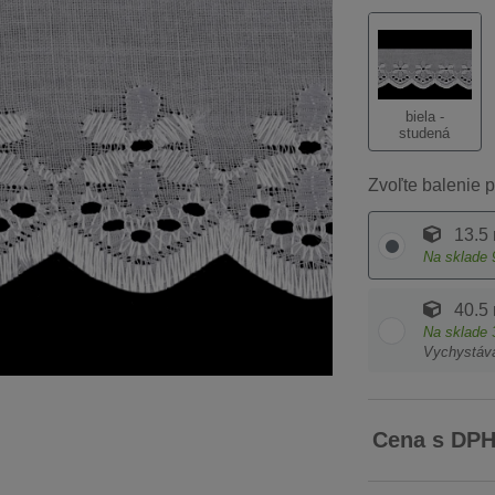
biela -
studená
Zvoľte balenie p
13.5
Na sklade
40.5
Na sklade
Vychystáv
Cena s DP