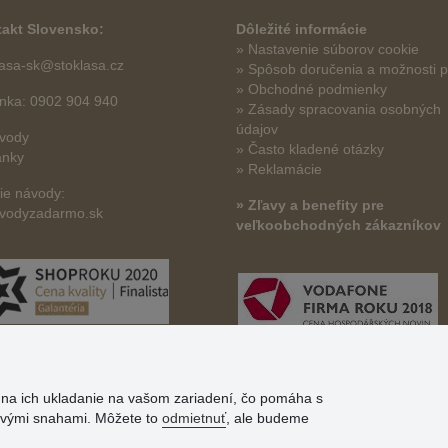
akt Slovensko:
Dôležité informácie
» Nastavenie súborov cookie
lasa-sk@stoklasa.cz
»
Spôsob doručenia a možnosti p
» Obchodné podmienky
linka: 0902 904 940
» Zásady spracovania osobných
údajov
vody
» Často kladené otázky
ánky
» Reklamácie
šie návody:
» Zľavy a benefity pre
vodyzadarmo.sk
veľkoobchodných zákazníkov
s na ich ukladanie na vašom zariadení, čo pomáha s
govými snahami. Môžete to
odmietnuť
, ale budeme