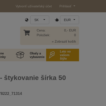
Vytvoriť užívateľský účet
Prihlásiť
SK
EUR
Cena:
0,- EUR
Položiek:
0
» Zobraziť košík
Leto vo
ne
Obaly a
vašom
lnky
vybavenie
štýle
- štykovanie šírka 50
78222_71314