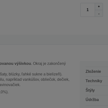
+
-
rkovanou výšivkou
. Okraj je zakončený
Zloženie
ty, blúzky, ľahké sukne a bielizeň).
lu, napríklad vankúšov, obliečok, dečiek,
Techniky
avinovačiek.
Štýly
10%).
Údržba