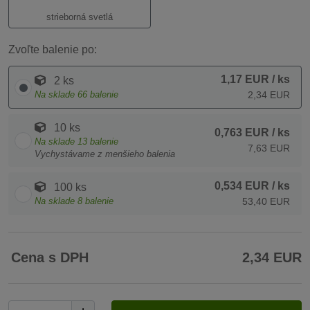
strieborná svetlá
Zvoľte balenie po:
1,17 EUR
/ ks
2 ks
Na sklade
66
balenie
2,34 EUR
10 ks
0,763 EUR
/ ks
Na sklade
13
balenie
7,63 EUR
Vychystávame z menšieho balenia
0,534 EUR
/ ks
100 ks
Na sklade
8
balenie
53,40 EUR
Cena s DPH
2,34 EUR