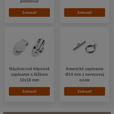
polotovar
Zobraziť
Zobraziť
Náušnicové klipsové
Americké zapínanie
zapínanie s lôžkom
Ø14 mm z nerezovej
10x18 mm
ocele
Zobraziť
Zobraziť