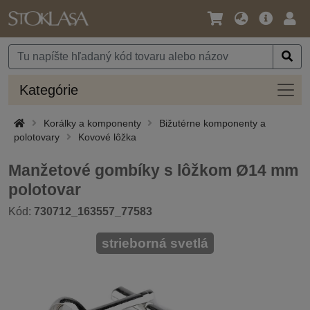
Jazyk
Hlavná
Prih
/
ponuka
Mena
Kateg
Kategórie
Korálky a komponenty
Bižutérne komponenty a
polotovary
Kovové lôžka
Manžetové gombíky s lôžkom Ø14 mm
polotovar
Kód:
730712_163557_77583
strieborná svetlá