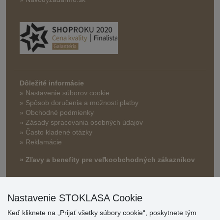
Dôležité informácie
» Nastavenie súborov cookie
»
Spôsob doručenia a možnosti platby
» Obchodné podmienky
» Zásady spracovania osobných údajov
» Často kladené otázky
» Reklamácie
» Zľavy a benefity pre veľkoobchodných zákazníkov
Nastavenie STOKLASA Cookie
Keď kliknete na „Prijať všetky súbory cookie“, poskytnete tým