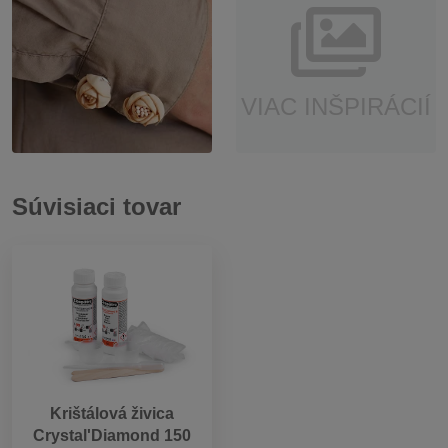
VIAC INŠPIRÁCIÍ
Súvisiaci tovar
Krištálová živica
Crystal'Diamond 150