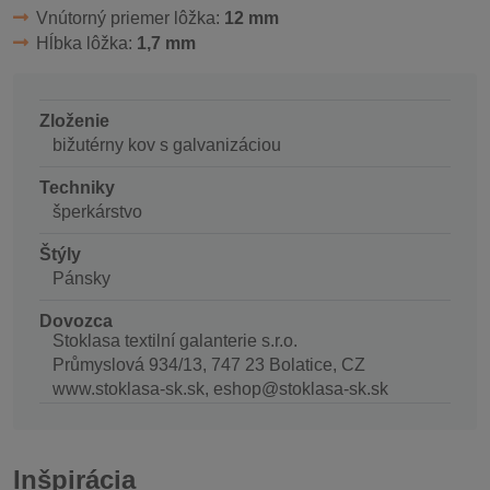
Vnútorný priemer lôžka:
12 mm
Hĺbka lôžka:
1,7 mm
Zloženie
bižutérny kov s galvanizáciou
Techniky
šperkárstvo
Štýly
Pánsky
Dovozca
Stoklasa textilní galanterie s.r.o.
Průmyslová 934/13, 747 23 Bolatice, CZ
www.stoklasa-sk.sk, eshop@stoklasa-sk.sk
Inšpirácia