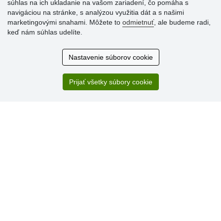
súhlas na ich ukladanie na vašom zariadení, čo pomáha s
navigáciou na stránke, s analýzou využitia dát a s našimi
marketingovými snahami. Môžete to
odmietnuť
, ale budeme radi,
Hodnotenia
keď nám súhlas udelíte.
zákazníkov
Nastavenie súborov cookie
2.8.2026
Ústretovosť, pohotovosť. Som spokojná.
Prijať všetky súbory cookie
13.7.2026
Veľká spokojnosť. Volal mi odtiaľ veľmi milý pán, že
zásielka sa nezmestí do boxu, tak sme to dali na poštu....
» Aktuálne 6948 recenzií
* Recenzie neoverujeme