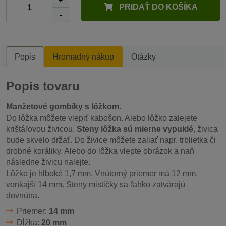
+
PRIDAŤ DO KOŠÍKA
-
Popis
Hromadný nákup
Otázky
Popis tovaru
Manžetové gombíky s lôžkom.
Do lôžka môžete vlepiť kabošon. Alebo lôžko zalejete
krištáľovou živicou.
Steny lôžka sú mierne vypuklé
, živica
bude skvelo držať. Do živice môžete zaliať napr. trblietka či
drobné koráliky. Alebo do lôžka vlepte obrázok a naň
následne živicu nalejte.
Lôžko je hlboké 1,7 mm. Vnútorný priemer má 12 mm,
vonkajší 14 mm. Steny mističky sa ľahko zatvárajú
dovnútra.
Priemer:
14 mm
Dĺžka:
20 mm