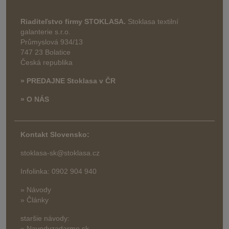
Riaditeľstvo firmy STOKLASA.
Stoklasa textilní
galanterie s.r.o.
Průmyslová 934/13
747 23 Bolatice
Česká republika
» PREDAJNE Stoklasa v ČR
» O NÁS
Kontakt Slovensko:
stoklasa-sk@stoklasa.cz
Infolinka: 0902 904 940
» Návody
» Články
staršie návody:
» Navodyzadarmo.sk