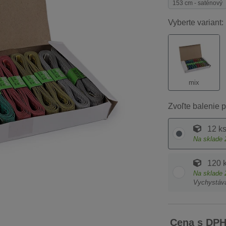
153 cm - saténový
Vyberte variant:
mix
Zvoľte balenie p
12 k
Na sklade
120 
Na sklade
Vychystáv
Cena s DP