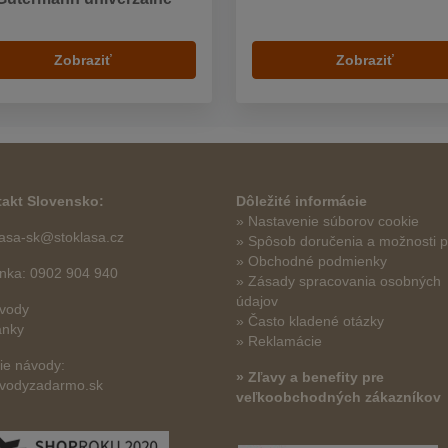
Zobraziť
Zobraziť
akt Slovensko:
Dôležité informácie
» Nastavenie súborov cookie
lasa-sk@stoklasa.cz
»
Spôsob doručenia a možnosti p
» Obchodné podmienky
linka: 0902 904 940
» Zásady spracovania osobných
údajov
vody
» Často kladené otázky
ánky
» Reklamácie
šie návody:
» Zľavy a benefity pre
vodyzadarmo.sk
veľkoobchodných zákazníkov