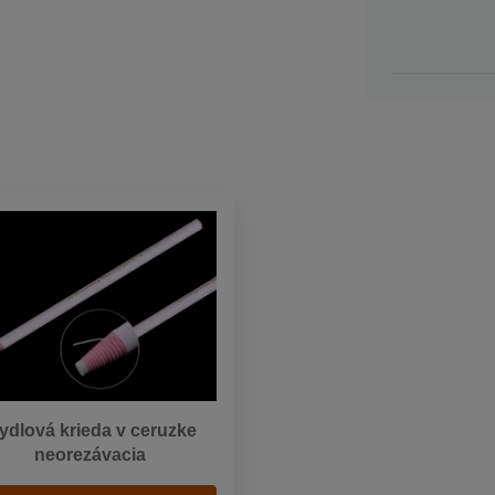
ydlová krieda v ceruzke
neorezávacia