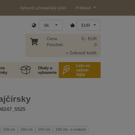
Vytvoriť užívateľský účet
Prihlásiť
SK
EUR
Cena:
0,- EUR
Položiek:
0
» Zobraziť košík
Leto vo
ne
Obaly a
vašom
lnky
vybavenie
štýle
ajčírsky
08247_5525
150 cm
150 cm
150 cm
150 cm - s cvokom