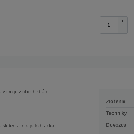
+
-
a v cm je z oboch strán.
Zloženie
Techniky
Dovozca
škrtenia, nie je to hračka