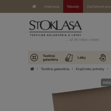
Inšpirácia
Návody
Darčekové pou
… už 36 rokov s Vami
Textilná
Látky
galantéria
Textilná galantéria
Krajčírske potreby
mix