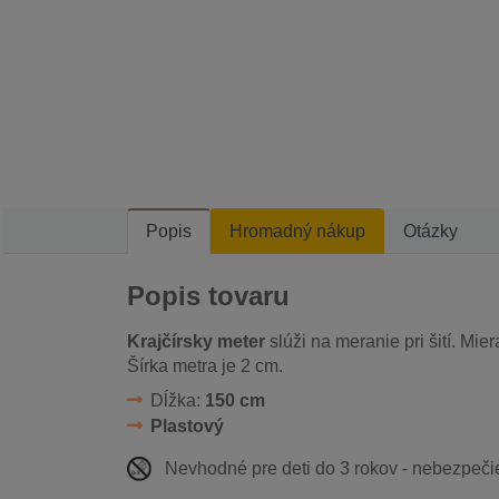
Popis
Hromadný nákup
Otázky
Popis tovaru
Krajčírsky meter
slúži na meranie pri šití. Mier
Šírka metra je 2 cm.
Dĺžka:
150 cm
Plastový
Nevhodné pre deti do 3 rokov - nebezpečie 