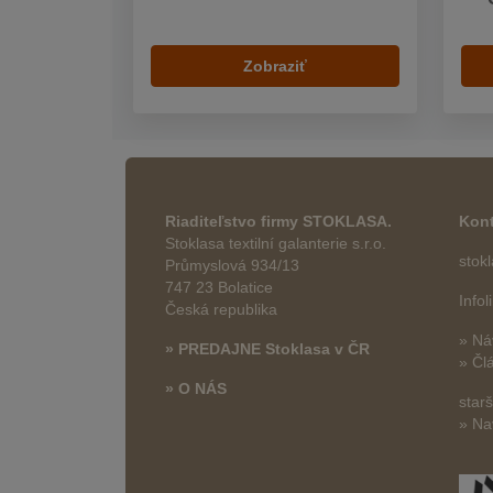
Zobraziť
Riaditeľstvo firmy STOKLASA.
Kont
Stoklasa textilní galanterie s.r.o.
stok
Průmyslová 934/13
747 23 Bolatice
Info
Česká republika
» Ná
» PREDAJNE Stoklasa v ČR
» Čl
» O NÁS
star
» Na