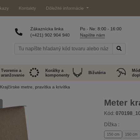
kazy
Kontakty
Dôležité informácie
Zákaznícka linka
Po - Ne: 8:00 - 16:00
(+421) 902 904 940
Napište nám
Tvorenie a
Korálky a
Mód
Bižutéria
aranžovanie
komponenty
dop
Krajčírske metre, pravítka a krivítka
Meter kr
Kód:
070198_1
Dĺžka :
150 cm
150 cm