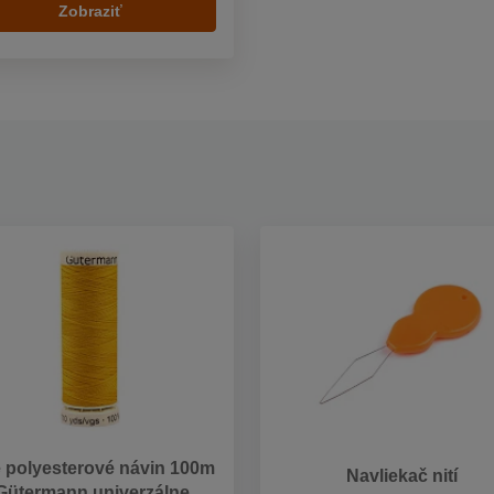
Zobraziť
e polyesterové návin 100m
Navliekač nití
Gütermann univerzálne