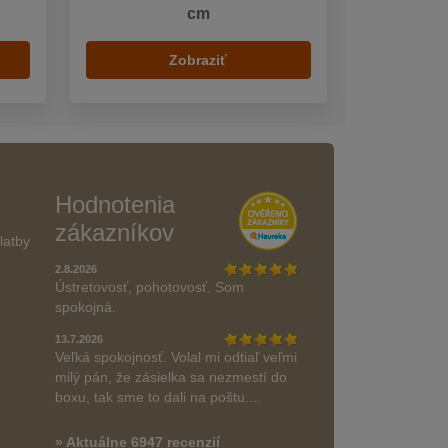
cm
Zobraziť
Hodnotenia
zákazníkov
latby
2.8.2026
Ústretovosť, pohotovosť. Som
spokojná.
13.7.2026
Veľká spokojnosť. Volal mi odtiaľ veľmi
milý pán, že zásielka sa nezmestí do
boxu, tak sme to dali na poštu....
» Aktuálne 6947 recenzií