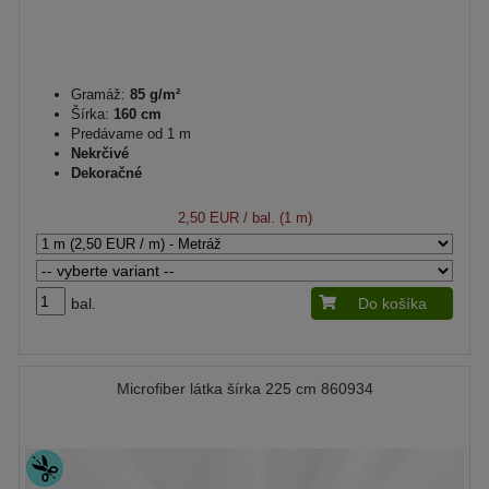
Gramáž:
85 g/m²
Šírka:
160 cm
Predávame od 1 m
Nekrčivé
Dekoračné
2,50 EUR
/ bal. (1 m)
bal.
Do košíka
Microfiber látka šírka 225 cm 860934