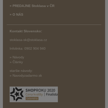
» PREDAJNE Stoklasa v ČR
» O NÁS
Kontakt Slovensko:
stoklasa-sk@stoklasa.cz
Infolinka: 0902 904 940
» Návody
» Články
staršie návody:
» Navodyzadarmo.sk