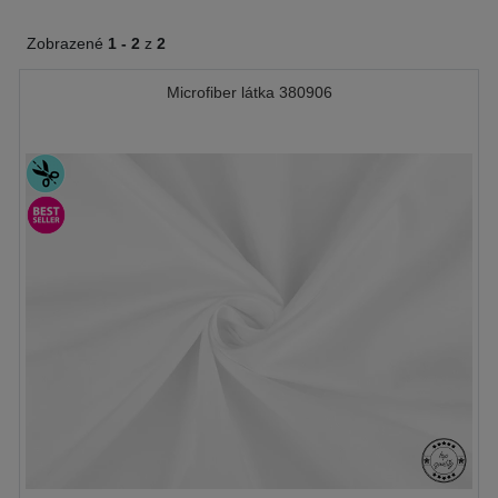
Zobrazené
1 -
2
z
2
Microfiber látka 380906