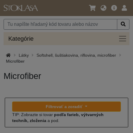
Jazyk
Hlavná
Prih
/
ponuka
Mena
Kateg
Kategórie
Látky
Softshell, šuštiakovina, riflovina, microfiber
Microfiber
Microfiber
Filtrovať a zoradiť
TIP: Zobrazte si tovar
podľa farieb, výtvarných
techník, zloženia
a pod.