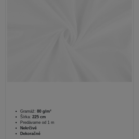
Gramáž:
80 g/m²
Šírka:
225 cm
Predávame od 1 m
Nekrčivé
Dekoračné