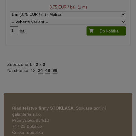
3,75 EUR
/ bal. (1 m)
bal.
Do košíka
Zobrazené
1 -
2
z
2
Na stránke:
12
24
48
96
Riaditeľstvo firmy STOKLASA.
Stoklasa textilní
galanterie s.r.o.
Průmyslová 934/13
747 23 Bolatice
Česká republika