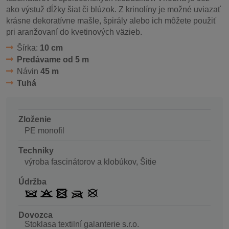
ako výstuž dĺžky šiat či blúzok. Z krinolíny je možné uviazať
krásne dekoratívne mašle, špirály alebo ich môžete použiť
pri aranžovaní do kvetinových väzieb.
Šírka:
10 cm
Predávame od 5 m
Návin
45 m
Tuhá
Zloženie
PE monofil
Techniky
výroba fascinátorov a klobúkov, Šitie
Údržba
Dovozca
Stoklasa textilní galanterie s.r.o.