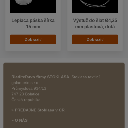
Lepiaca páska šírka
Výstuž do šiat Ø4,25
15 mm
mm plastová, dutá
Zobraziť
Zobraziť
Riaditeľstvo firmy STOKLASA.
Stoklasa textilní
galanterie s.r.o.
Průmyslová 934/13
747 23 Bolatice
Česká republika
» PREDAJNE Stoklasa v ČR
» O NÁS