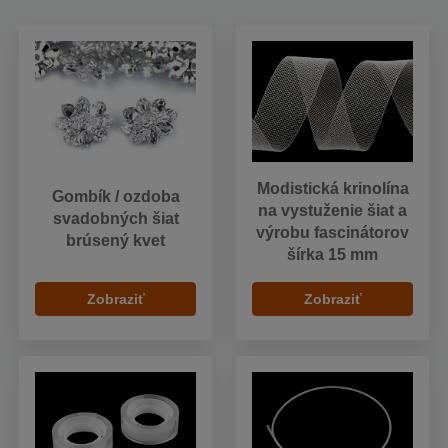
Modistická krinolína
Gombík / ozdoba
na vystuženie šiat a
svadobných šiat
výrobu fascinátorov
brúsený kvet
šírka 15 mm
Zobraziť
Zobraziť