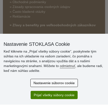
» Obchodné podmienky
» Zásady spracovania osobných údajov
» Často kladené otázky
» Reklamácie
» Zľavy a benefity pre veľkoobchodných zákazníkov
Nastavenie STOKLASA Cookie
Keď kliknete na „Prijať všetky súbory cookie“, poskytnete tým
súhlas na ich ukladanie na vašom zariadení, čo pomáha s
navigáciou na stránke, s analýzou využitia dát a s našimi
marketingovými snahami. Môžete to
odmietnuť
, ale budeme radi,
Hodnotenia
keď nám súhlas udelíte.
zákazníkov
Nastavenie súborov cookie
2.8.2026
Ústretovosť, pohotovosť. Som spokojná.
Prijať všetky súbory cookie
13.7.2026
Veľká spokojnosť. Volal mi odtiaľ veľmi milý pán, že
zásielka sa nezmestí do boxu, tak sme to dali na poštu....