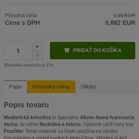
Pôvodná cena
1,10 EUR
Cena s DPH
0,882 EUR
+
PRIDAŤ DO KOŠÍKA
-
Minimálne množstvo je 5 m
Popis
Hromadný nákup
Otázky
Popis tovaru
Modistická krinolína
je špeciálna
šikmo tkaná tvarovacia
stuha
. Je veľmi
flexibilná a tvárna
. Výborne udrží svoj tvar.
Použitie:
Tento materiál sa často používa na výrobu
fascinátorov a spoločenských klobúčikov. Vhodná je tiež