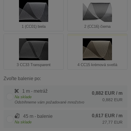
1 (CC01) biela
2 (CC16) čierna
3 CC33 Transparent
4 CC15 krémová svetlá
Zvoľte balenie po:
1 m - metráž
0,882 EUR
/ m
Na sklade
0,882 EUR
Odstrihneme vám požadované množstvo
0,617 EUR
/ m
45 m - balenie
Na sklade
27,77 EUR