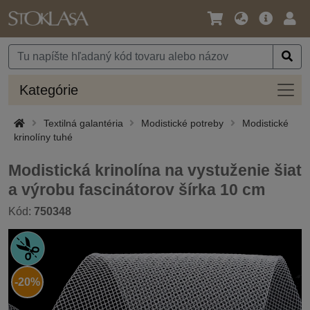
Jazyk
Hlavná
Prih
/
ponuka
Mena
Kateg
Kategórie
Textilná galantéria
Modistické potreby
Modistické
krinolíny tuhé
Modistická krinolína na vystuženie šiat
a výrobu fascinátorov šírka 10 cm
Kód:
750348
-20%