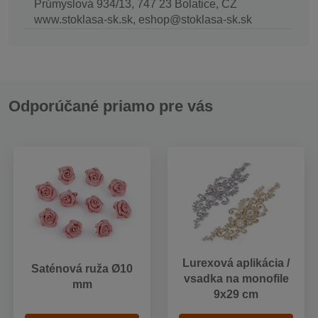
Průmyslová 934/13, 747 23 Bolatice, CZ
www.stoklasa-sk.sk, eshop@stoklasa-sk.sk
Odporúčané priamo pre vás
Lurexová aplikácia /
Saténová ruža Ø10
vsadka na monofile
mm
9x29 cm