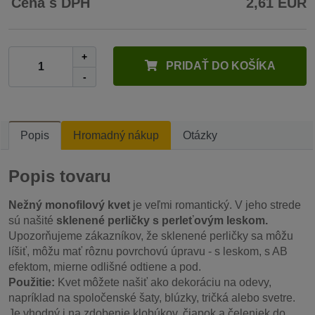
Cena s DPH
2,61 EUR
+
PRIDAŤ DO KOŠÍKA
-
Popis
Hromadný nákup
Otázky
Popis tovaru
Nežný monofilový kvet
je veľmi romantický. V jeho strede
sú našité
sklenené perličky s perleťovým leskom.
Upozorňujeme zákazníkov, že sklenené perličky sa môžu
líšiť, môžu mať rôznu povrchovú úpravu - s leskom, s AB
efektom, mierne odlišné odtiene a pod.
Použitie:
Kvet môžete našiť ako dekoráciu na odevy,
napríklad na spoločenské šaty, blúzky, tričká alebo svetre.
Je vhodný i na zdobenie klobúkov, čiapok a čeleniek do