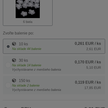
6 biela
Zvoľte balenie po:
0,261 EUR
/ ks
10 ks
Na sklade
44
balenie
2,61 EUR
30 ks
0,170 EUR
/ ks
Na sklade
14
balenie
5,10 EUR
Vychystávame z menšieho balenia
150 ks
0,119 EUR
/ ks
Na sklade
2
balenie
17,85 EUR
Vychystávame z menšieho balenia