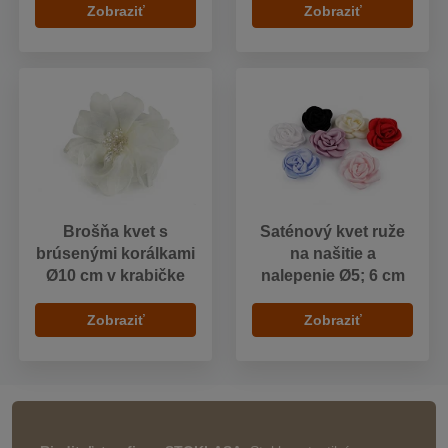
Zobraziť
Zobraziť
Brošňa kvet s
Saténový kvet ruže
brúsenými korálkami
na našitie a
Ø10 cm v krabičke
nalepenie Ø5; 6 cm
Zobraziť
Zobraziť