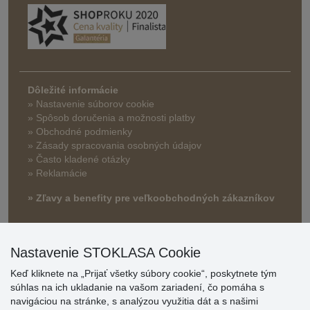
Dôležité informácie
» Nastavenie súborov cookie
»
Spôsob doručenia a možnosti platby
» Obchodné podmienky
» Zásady spracovania osobných údajov
» Často kladené otázky
» Reklamácie
» Zľavy a benefity pre veľkoobchodných zákazníkov
Nastavenie STOKLASA Cookie
Keď kliknete na „Prijať všetky súbory cookie“, poskytnete tým
súhlas na ich ukladanie na vašom zariadení, čo pomáha s
navigáciou na stránke, s analýzou využitia dát a s našimi