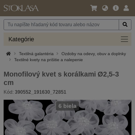
Jazyk
Hlavná
Prih
/
ponuka
Mena
Kateg
Kategórie
Textilná galantéria
Ozdoby na odevy, obuv a doplnky
Textilné kvety na prišitie a nalepenie
Monofilový kvet s korálkami Ø2,5-3
cm
Kód:
390552_191630_72851
6 biela