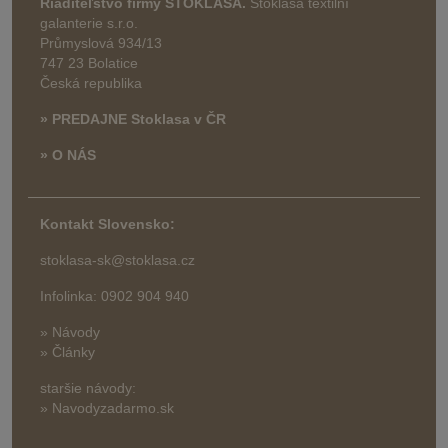
Riaditeľstvo firmy STOKLASA.
Stoklasa textilní
galanterie s.r.o.
Průmyslová 934/13
747 23 Bolatice
Česká republika
» PREDAJNE Stoklasa v ČR
» O NÁS
Kontakt Slovensko:
stoklasa-sk@stoklasa.cz
Infolinka: 0902 904 940
» Návody
» Články
staršie návody:
» Navodyzadarmo.sk