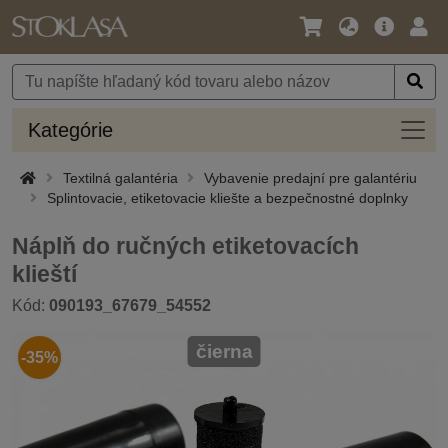
Jazyk
Hlavná
Prih
/
ponuka
Mena
Kateg
Kategórie
Textilná galantéria
Vybavenie predajní pre galantériu
Splintovacie, etiketovacie kliešte a bezpečnostné doplnky
Náplň do ručných etiketovacích
klieští
Kód:
090193_67679_54552
čierna
-35%