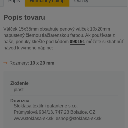
Popis
Hromadný nákup
Otázky
Popis tovaru
Válček 15x35mm obsahuje penový válček 10x20mm
napustený čiernou tlačiarenskou farbou. Ak používate z
našej ponuky kliešte pod kódom
090191
môžete si stiahnúť
návod k výmene náplne:
Rozmery:
10 x 20 mm
Zloženie
plast
Dovozca
Stoklasa textilní galanterie s.r.o.
Průmyslová 934/13, 747 23 Bolatice, CZ
www.stoklasa-sk.sk, eshop@stoklasa-sk.sk