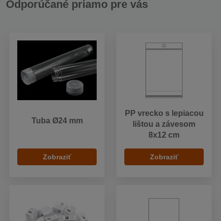
Odporúčané priamo pre vás
PP vrecko s lepiacou
Tuba Ø24 mm
lištou a závesom
8x12 cm
Zobraziť
Zobraziť