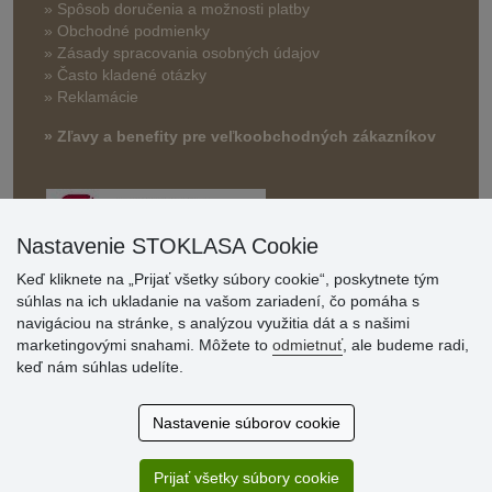
»
Spôsob doručenia a možnosti platby
» Obchodné podmienky
» Zásady spracovania osobných údajov
» Často kladené otázky
» Reklamácie
» Zľavy a benefity pre veľkoobchodných zákazníkov
Nastavenie STOKLASA Cookie
Keď kliknete na „Prijať všetky súbory cookie“, poskytnete tým
súhlas na ich ukladanie na vašom zariadení, čo pomáha s
navigáciou na stránke, s analýzou využitia dát a s našimi
Hodnotenia
marketingovými snahami. Môžete to
odmietnuť
, ale budeme radi,
zákazníkov
keď nám súhlas udelíte.
2.8.2026
Nastavenie súborov cookie
Ústretovosť, pohotovosť. Som spokojná.
13.7.2026
Prijať všetky súbory cookie
Veľká spokojnosť. Volal mi odtiaľ veľmi milý pán, že