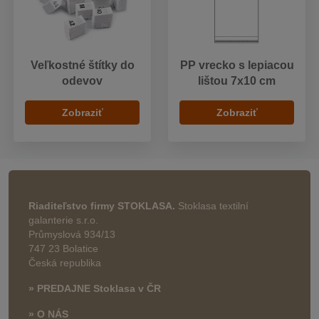
Veľkostné štítky do
PP vrecko s lepiacou
odevov
lištou 7x10 cm
Zobraziť
Zobraziť
Riaditeľstvo firmy STOKLASA.
Stoklasa textilní
galanterie s.r.o.
Průmyslová 934/13
747 23 Bolatice
Česká republika
» PREDAJNE Stoklasa v ČR
» O NÁS