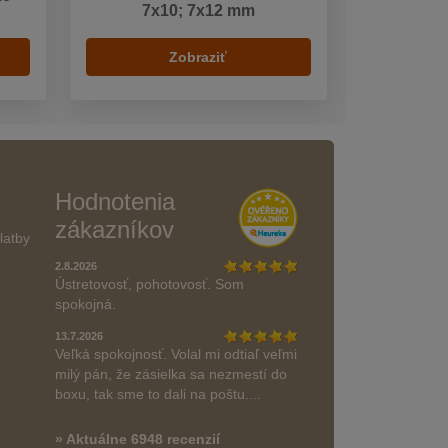
7x10; 7x12 mm
Zobraziť
Hodnotenia
zákazníkov
latby
2.8.2026
Ústretovosť, pohotovosť. Som
spokojná.
13.7.2026
Veľká spokojnosť. Volal mi odtiaľ veľmi
milý pán, že zásielka sa nezmestí do
boxu, tak sme to dali na poštu....
» Aktuálne 6948 recenzií