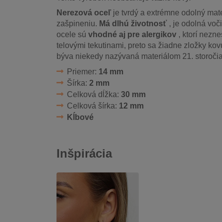
Nerezová oceľ
je tvrdý a extrémne odolný mater
zašpineniu.
Má dlhú životnosť
, je odolná voč
ocele sú
vhodné aj pre alergikov
, ktorí nezn
telovými tekutinami, preto sa žiadne zložky kov
býva niekedy nazývaná materiálom 21. storočia
Priemer:
14 mm
Šírka:
2 mm
Celková dĺžka:
30 mm
Celková šírka:
12 mm
Kĺbové
Inšpirácia