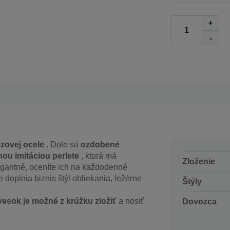
+
-
ezovej ocele
. Dole sú
ozdobené
u imitáciou perlete
, ktorá má
Zloženie
egantné, oceníte ich na každodenné
e doplnia biznis štýl obliekania, ležérne
Štýly
vesok je možné z krúžku zložiť
a nosiť
Dovozca