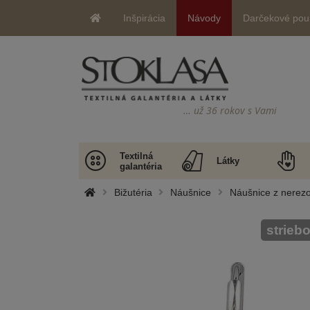
Inšpirácia
Návody
Darčekové pou
… už 36 rokov s Vami
Textilná
Látky
galantéria
Bižutéria
Náušnice
Náušnice z nerezov
strieb