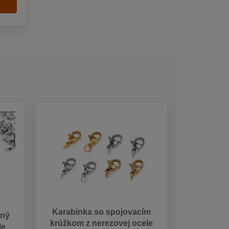
Karabinka so spojovacím
ený
krúžkom z nerezovej ocele
le