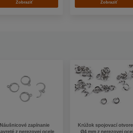
Zobraziť
Zobraziť
Náušnicové zapínanie
Krúžok spojovací otvor
avreté z nerezovej ocele
Ø4 mm z nerezovej oce