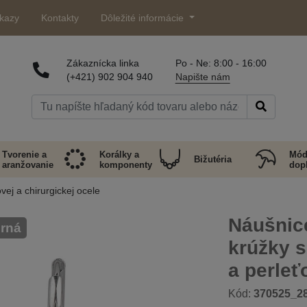
kazy
Kontakty
Dôležité informácie
Zákaznícka linka
Po - Ne: 8:00 - 16:00
(+421) 902 904 940
Napište nám
Tvorenie a
Korálky a
Mód
Bižutéria
aranžovanie
komponenty
dop
ej a chirurgickej ocele
Náušnice
orná
krúžky 
a perleť
Kód:
370525_2