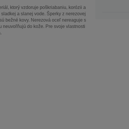
iál, ktorý vzdoruje poškriabaniu, korózii a
i sladkej a slanej vode. Šperky z nerezovej
esú bežné kovy. Nerezová oceľ nereaguje s
u neuvoľňujú do kože. Pre svoje vlastnosti
.