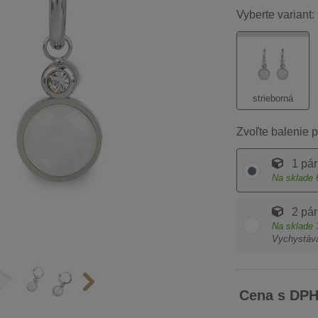
Vyberte variant:
strieborná
Zvoľte balenie p
1 pár
Na sklade
2 pár
Na sklade
Vychystáv
Cena s DP