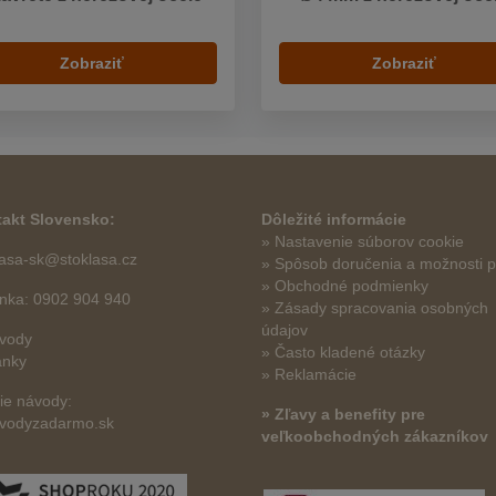
Zobraziť
Zobraziť
akt Slovensko:
Dôležité informácie
» Nastavenie súborov cookie
lasa-sk@stoklasa.cz
»
Spôsob doručenia a možnosti p
» Obchodné podmienky
linka: 0902 904 940
» Zásady spracovania osobných
údajov
vody
» Často kladené otázky
ánky
» Reklamácie
šie návody:
» Zľavy a benefity pre
vodyzadarmo.sk
veľkoobchodných zákazníkov