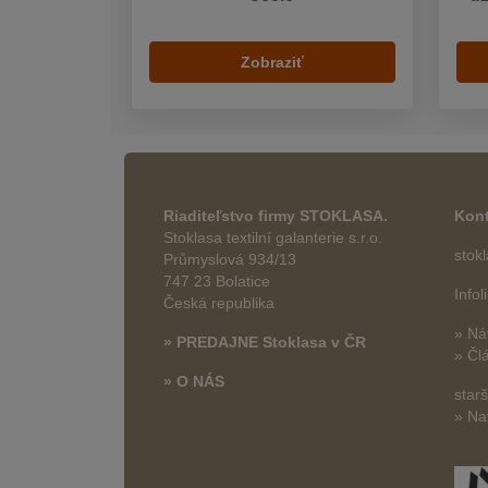
Zobraziť
Riaditeľstvo firmy STOKLASA.
Kont
Stoklasa textilní galanterie s.r.o.
stok
Průmyslová 934/13
747 23 Bolatice
Info
Česká republika
» Ná
» PREDAJNE Stoklasa v ČR
» Čl
» O NÁS
star
» Na