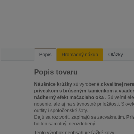
Popis
Hromadný nákup
Otázky
Popis tovaru
Náušnice krúžky
sú vyrobené
z kvalitnej ner
príveskom s brúseným kamienkom a vsadeno
nádherný efekt mačacieho oka
. Sú veľmi el
nosenie, ale aj na slávnostné príležitosti. Skvel
outfity i spoločenské šaty.
Dajú sa roztvoriť, zapínajú sa zacvaknutím.
Prí
ho len samotný, neozdobený.
Tento výrobok neobsahuje ťažké kovy.