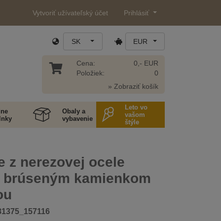
Vytvoriť užívateľský účet
Prihlásiť
SK
EUR
Cena:
0,- EUR
Položiek:
0
» Zobraziť košík
Leto vo
ne
Obaly a
vašom
lnky
vybavenie
štýle
 z nerezovej ocele
s brúseným kamienkom
ou
81375_157116