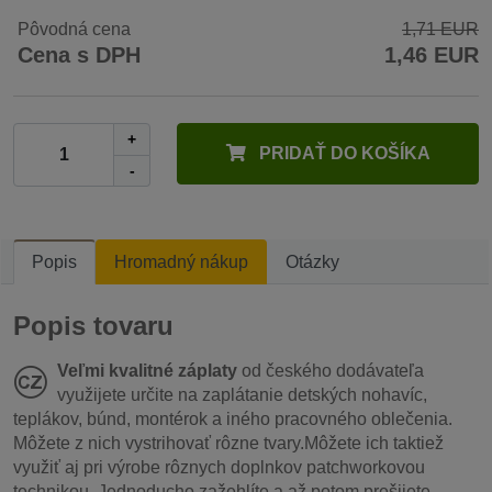
Pôvodná cena
1,71 EUR
Cena s DPH
1,46 EUR
+
PRIDAŤ DO KOŠÍKA
-
Popis
Hromadný nákup
Otázky
Popis tovaru
Veľmi kvalitné záplaty
od českého dodávateľa
využijete určite na zaplátanie detských nohavíc,
teplákov, búnd, montérok a iného pracovného oblečenia.
Môžete z nich vystrihovať rôzne tvary.Môžete ich taktiež
využiť aj pri výrobe rôznych doplnkov patchworkovou
technikou. Jednoducho zažehlíte a až potom prešijete.