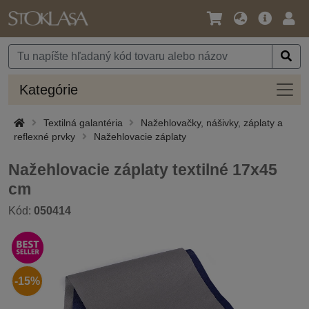
Jazyk
Hlavná
Prih
/
ponuka
Mena
Kateg
Kategórie
Textilná galantéria
Nažehlovačky, nášivky, záplaty a
reflexné prvky
Nažehlovacie záplaty
Nažehlovacie záplaty textilné 17x45
cm
Kód:
050414
-15%