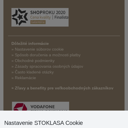
Dôležité informácie
» Nastavenie súborov cookie
»
Spôsob doručenia a možnosti platby
» Obchodné podmienky
» Zásady spracovania osobných údajov
» Často kladené otázky
» Reklamácie
» Zľavy a benefity pre veľkoobchodných zákazníkov
Nastavenie STOKLASA Cookie