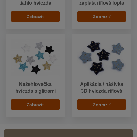
tiahlo hviezda
záplata riflová lopta
Zobraziť
Zobraziť
Nažehlovačka
Aplikácia / nášivka
hviezda s glitrami
3D hviezda riflová
Zobraziť
Zobraziť