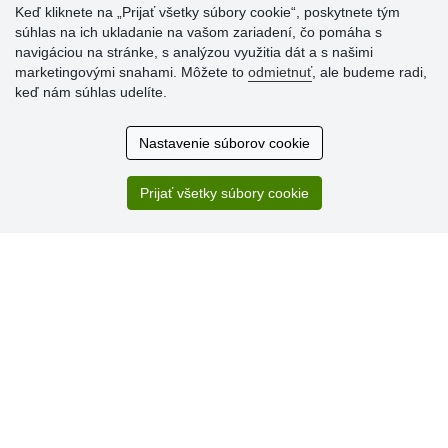
Keď kliknete na „Prijať všetky súbory cookie“, poskytnete tým
súhlas na ich ukladanie na vašom zariadení, čo pomáha s
Hodnotenia
navigáciou na stránke, s analýzou využitia dát a s našimi
zákazníkov
marketingovými snahami. Môžete to
odmietnuť
, ale budeme radi,
keď nám súhlas udelíte.
2.8.2026
Ústretovosť, pohotovosť. Som spokojná.
Nastavenie súborov cookie
13.7.2026
Veľká spokojnosť. Volal mi odtiaľ veľmi milý pán, že
zásielka sa nezmestí do boxu, tak sme to dali na poštu....
Prijať všetky súbory cookie
» Aktuálne 6948 recenzií
* Recenzie neoverujeme