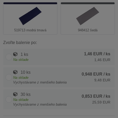
519713 modrá tmavá
948412 šedá
Zvoľte balenie po:
1,46 EUR
/ ks
1 ks
Na sklade
1,46 EUR
10 ks
0,948 EUR
/ ks
Na sklade
9,48 EUR
Vychystávame z menšieho balenia
30 ks
0,853 EUR
/ ks
Na sklade
25,59 EUR
Vychystávame z menšieho balenia