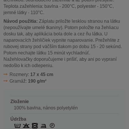
Teplota zažehlenia: bavlna - 200°C, polyester - 150°C,
jemné látky - 110°C.
Návod použitia:
Záplatu priložte lesklou stranou na látku
(nepoužívajte umelé tkaniny). Potom položte na žehliacu
dosku tak, aby aplikácia bola dole a cez ňu látka. U
naparovacích žehličiek vypnite naparovanie. Prežehlite z
rubovej strany pod väčším tlakom po dobu 15 - 20 sekúnd.
Potom nechajte látku 15 minút vychladnúť.
Nažehlovačky doporučujeme i prišiť, aby ani po vypraní
nedošlo k ich odlepeniu.
Rozmery:
17 x 45 cm
Gramáž:
190 g/m²
Zloženie
100% bavlna, nános polyetylén
Údržba