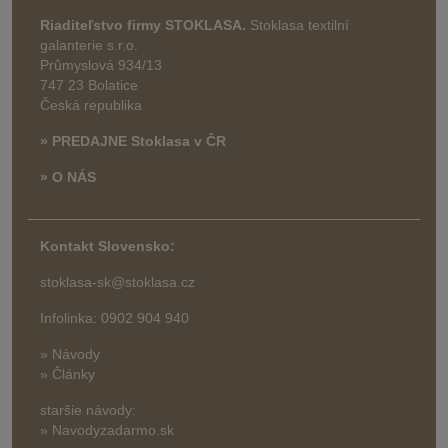
Riaditeľstvo firmy STOKLASA.
Stoklasa textilní
galanterie s.r.o.
Průmyslová 934/13
747 23 Bolatice
Česká republika
» PREDAJNE Stoklasa v ČR
» O NÁS
Kontakt Slovensko:
stoklasa-sk@stoklasa.cz
Infolinka: 0902 904 940
» Návody
» Články
staršie návody:
» Navodyzadarmo.sk