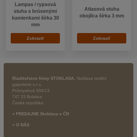
Lampas / rypsová
Atlasová stuha
stuha s brúsenými
obojlíca šírka 3 mm
kamienkami šírka 30
mm
Zobraziť
Zobraziť
Riaditeľstvo firmy STOKLASA.
Stoklasa textilní
galanterie s.r.o.
Průmyslová 934/13
747 23 Bolatice
Česká republika
» PREDAJNE Stoklasa v ČR
» O NÁS