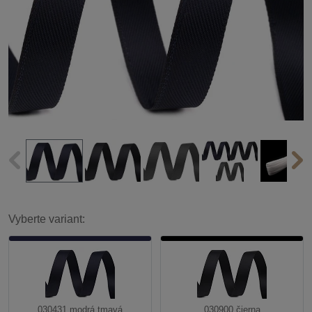
Vyberte variant:
030431 modrá tmavá
030900 čierna