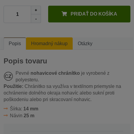
+
PRIDAŤ DO KOŠÍKA
-
Popis
Hromadný nákup
Otázky
Popis tovaru
Pevné
nohavicové chránítko
je vyrobené z
polyesteru.
Použitie:
Chránitko sa využíva v textilnom priemysle na
ochránenie dolného okraja nohavíc alebo sukní proti
poškodeniu alebo pri skracovaní nohavic.
Šírka:
14 mm
Návin
25 m