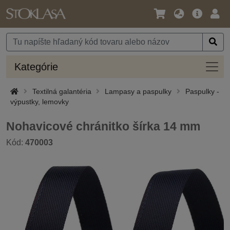
Jazyk
Hlavná
Prih
/
ponuka
Mena
Kateg
Kategórie
Textilná galantéria
Lampasy a paspulky
Paspulky -
výpustky, lemovky
Nohavicové chránitko šírka 14 mm
Kód:
470003