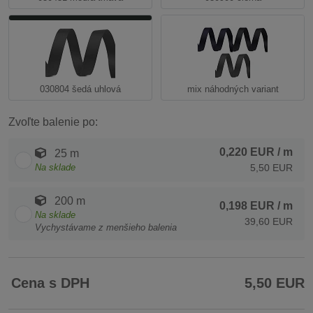
030804 šedá uhlová
mix náhodných variant
Zvoľte balenie po:
0,220 EUR
/ m
25 m
Na sklade
5,50 EUR
200 m
0,198 EUR
/ m
Na sklade
39,60 EUR
Vychystávame z menšieho balenia
Cena s DPH
5,50 EUR