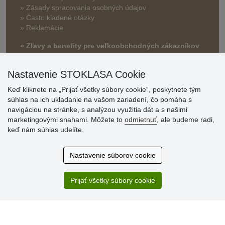
» Zásady spracovania osobných údajov
» Často kladené otázky
» Reklamácie
» Zľavy a benefity pre veľkoobchodných zákazníkov
Nastavenie STOKLASA Cookie
Keď kliknete na „Prijať všetky súbory cookie“, poskytnete tým
súhlas na ich ukladanie na vašom zariadení, čo pomáha s
navigáciou na stránke, s analýzou využitia dát a s našimi
marketingovými snahami. Môžete to
odmietnuť
, ale budeme radi,
keď nám súhlas udelíte.
Hodnotenia
zákazníkov
Nastavenie súborov cookie
2.8.2026
Ústretovosť, pohotovosť. Som spokojná.
Prijať všetky súbory cookie
13.7.2026
Veľká spokojnosť. Volal mi odtiaľ veľmi milý pán, že
zásielka sa nezmestí do boxu, tak sme to dali na poštu....