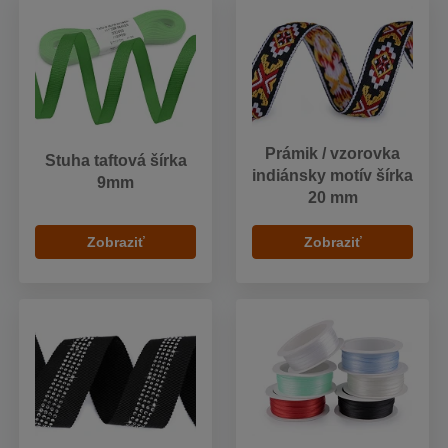
Prámik / vzorovka
Stuha taftová šírka
indiánsky motív šírka
9mm
20 mm
Zobraziť
Zobraziť