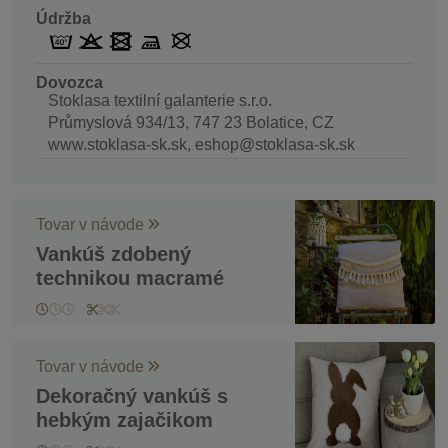
Údržba
Dovozca
Stoklasa textilní galanterie s.r.o.
Průmyslová 934/13, 747 23 Bolatice, CZ
www.stoklasa-sk.sk, eshop@stoklasa-sk.sk
Tovar v návode
Vankúš zdobený
technikou macramé
Tovar v návode
Dekoračný vankúš s
hebkým zajačikom