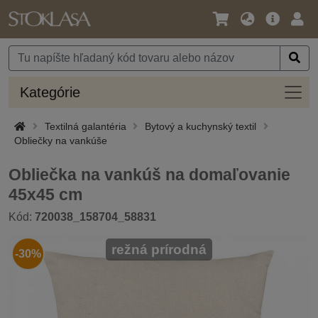
Jazyk
Hlavná
Prih
/
ponuka
Mena
Kateg
Kategórie
Textilná galantéria
Bytový a kuchynský textil
Obliečky na vankúše
Obliečka na vankúš na domaľovanie
45x45 cm
Kód:
720038_158704_58831
režná prírodná
-30%