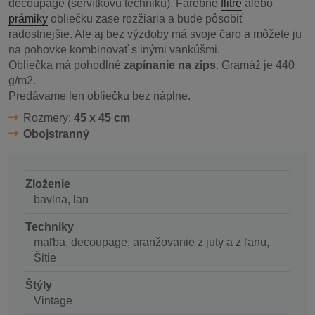
decoupage (servítkovú techniku). Farebné
flitre
alebo
prámiky
obliečku zase rozžiaria a bude pôsobiť
radostnejšie. Ale aj bez výzdoby má svoje čaro a môžete ju
na pohovke kombinovať s inými vankúšmi.
Obliečka má pohodlné
zapínanie na zips
. Gramáž je 440
g/m2.
Predávame len obliečku bez náplne.
Rozmery:
45 x 45 cm
Obojstranný
Zloženie
bavlna, lan
Techniky
maľba, decoupage, aranžovanie z juty a z ľanu,
Šitie
Štýly
Vintage