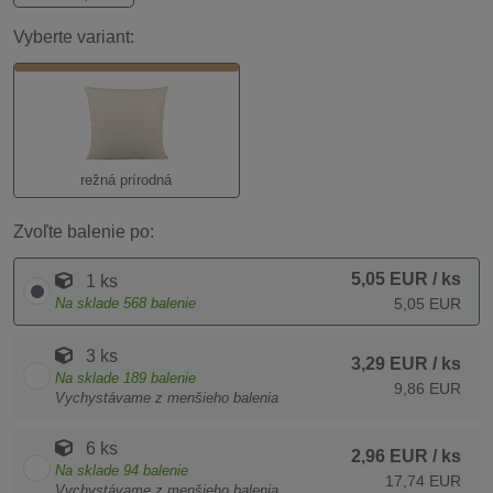
Vyberte variant:
režná prírodná
Zvoľte balenie po:
5,05 EUR
/ ks
1 ks
Na sklade
568
balenie
5,05 EUR
3 ks
3,29 EUR
/ ks
Na sklade
189
balenie
9,86 EUR
Vychystávame z menšieho balenia
6 ks
2,96 EUR
/ ks
Na sklade
94
balenie
17,74 EUR
Vychystávame z menšieho balenia