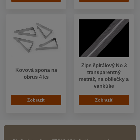
Zips špirálový No 3
Kovová spona na
transparentný
obrus 4 ks
metráž, na obliečky a
vankúše
Zobraziť
Zobraziť