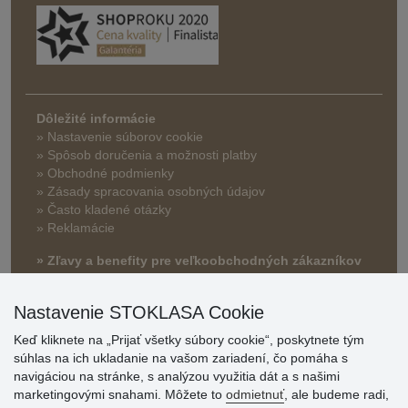
Dôležité informácie
» Nastavenie súborov cookie
»
Spôsob doručenia a možnosti platby
» Obchodné podmienky
» Zásady spracovania osobných údajov
» Často kladené otázky
» Reklamácie
» Zľavy a benefity pre veľkoobchodných zákazníkov
Nastavenie STOKLASA Cookie
Keď kliknete na „Prijať všetky súbory cookie“, poskytnete tým
súhlas na ich ukladanie na vašom zariadení, čo pomáha s
navigáciou na stránke, s analýzou využitia dát a s našimi
marketingovými snahami. Môžete to
odmietnuť
, ale budeme radi,