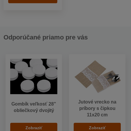
Odporúčané priamo pre vás
Jutové vrecko na
Gombík veľkosť 28"
príbory s čipkou
obliečkový dvojitý
11x20 cm
Zobraziť
Zobraziť