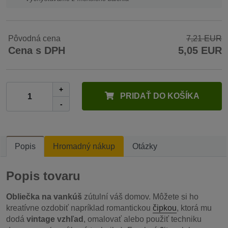
Pôvodná cena
7,21 EUR
Cena s DPH
5,05 EUR
+
PRIDAŤ DO KOŠÍKA
-
Popis
Hromadný nákup
Otázky
Popis tovaru
Obliečka na vankúš
zútulní váš domov. Môžete si ho
kreatívne ozdobiť napríklad romantickou
čipkou
, ktorá mu
dodá
vintage vzhľad
, omalovať alebo použiť techniku