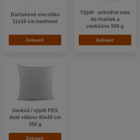
Výplň - prírodná vata
Darčekové vrecúško
do hračiek a
11x16 cm bavlnené
vankúšov 500 g
Zobraziť
Zobraziť
Vankúš / výplň PES
duté vlákno 40x40 cm
350 g
Zobraziť