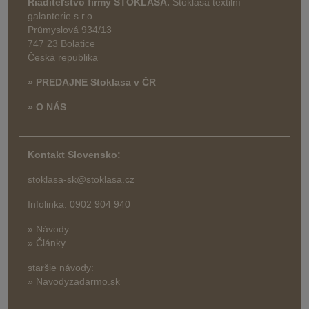
Riaditeľstvo firmy STOKLASA.
Stoklasa textilní
galanterie s.r.o.
Průmyslová 934/13
747 23 Bolatice
Česká republika
» PREDAJNE Stoklasa v ČR
» O NÁS
Kontakt Slovensko:
stoklasa-sk@stoklasa.cz
Infolinka: 0902 904 940
» Návody
» Články
staršie návody:
» Navodyzadarmo.sk