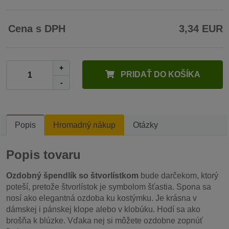
Cena s DPH
3,34 EUR
+
PRIDAŤ DO KOŠÍKA
-
Popis
Hromadný nákup
Otázky
Popis tovaru
Ozdobný špendlík so štvorlístkom
bude darčekom, ktorý
poteší, pretože štvorlístok je symbolom šťastia. Spona sa
nosí ako elegantná ozdoba ku kostýmku. Je krásna v
dámskej i pánskej klope alebo v klobúku. Hodí sa ako
brošňa k blúzke. Vďaka nej si môžete ozdobne zopnúť