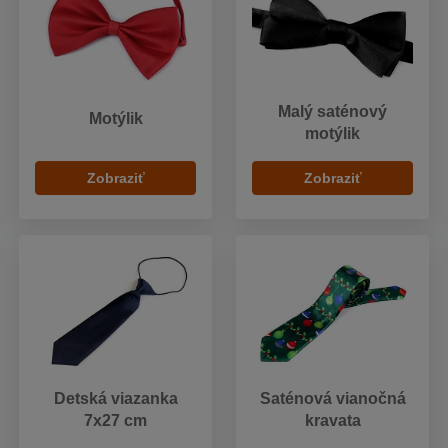
Malý saténový
Motýlik
motýlik
Zobraziť
Zobraziť
Detská viazanka
Saténová vianočná
7x27 cm
kravata