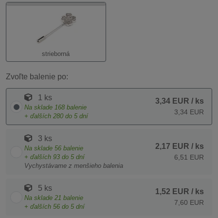
strieborná
Zvoľte balenie po:
1 ks
3,34 EUR
/ ks
Na sklade
168
balenie
3,34 EUR
+ ďalších
280
do 5 dní
3 ks
2,17 EUR
/ ks
Na sklade
56
balenie
+ ďalších
93
do 5 dní
6,51 EUR
Vychystávame z menšieho balenia
5 ks
1,52 EUR
/ ks
Na sklade
21
balenie
7,60 EUR
+ ďalších
56
do 5 dní