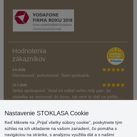
Hodnotenia
zákazníkov
2.8.2026
Ústretovosť, pohotovosť. Som spokojná.
13.7.2026
Veľká spokojnosť. Volal mi odtiaľ veľmi milý pán, že
zásielka sa nezmestí do boxu, tak sme to dali na poštu....
» Aktuálne 6948 recenzií
Nastavenie STOKLASA Cookie
* Recenzie neoverujeme
Keď kliknete na „Prijať všetky súbory cookie“, poskytnete tým
súhlas na ich ukladanie na vašom zariadení, čo pomáha s
navigáciou na stránke, s analýzou využitia dát a s našimi