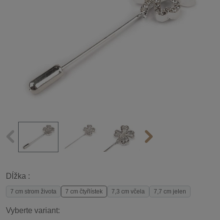
Dĺžka :
7 cm strom života
7 cm čtyřlístek
7,3 cm včela
7,7 cm jelen
Vyberte variant: