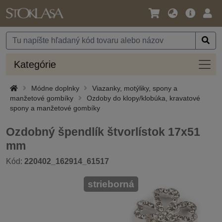
Jazyk
Hlavná
Prih
/
ponuka
Mena
Kateg
Kategórie
Módne doplnky
Viazanky, motýliky, spony a
manžetové gombíky
Ozdoby do klopy/klobúka, kravatové
spony a manžetové gombíky
Ozdobný špendlík štvorlístok 17x51
mm
Kód:
220402_162914_61517
strieborná