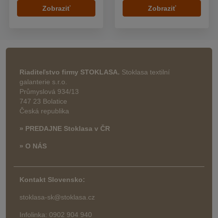
Zobraziť
Zobraziť
Riaditeľstvo firmy STOKLASA.
Stoklasa textilní
galanterie s.r.o.
Průmyslová 934/13
747 23 Bolatice
Česká republika
» PREDAJNE Stoklasa v ČR
» O NÁS
Kontakt Slovensko:
stoklasa-sk@stoklasa.cz
Infolinka: 0902 904 940