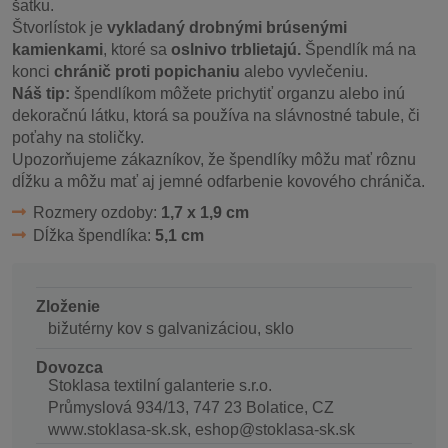
šatku.
Štvorlístok je
vykladaný drobnými brúsenými
kamienkami
, ktoré sa
oslnivo trblietajú.
Špendlík má na
konci
chránič proti popichaniu
alebo vyvlečeniu.
Náš tip:
špendlíkom môžete prichytiť organzu alebo inú
dekoračnú látku, ktorá sa používa na slávnostné tabule, či
poťahy na stoličky.
Upozorňujeme zákazníkov, že špendlíky môžu mať rôznu
dĺžku a môžu mať aj jemné odfarbenie kovového chrániča.
Rozmery ozdoby:
1,7 x 1,9 cm
Dĺžka špendlíka:
5,1 cm
Zloženie
bižutérny kov s galvanizáciou, sklo
Dovozca
Stoklasa textilní galanterie s.r.o.
Průmyslová 934/13, 747 23 Bolatice, CZ
www.stoklasa-sk.sk, eshop@stoklasa-sk.sk