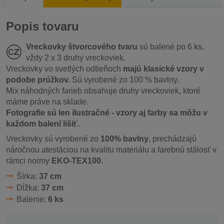
Popis tovaru
Vreckovky štvorcového tvaru
sú balené po 6 ks,
vždy 2 x 3 druhy vreckoviek.
Vreckovky vo svetlých odtieňoch
majú klasické vzory v
podobe prúžkov.
Sú vyrobené zo 100 % bavlny.
Mix náhodných farieb obsahuje druhy vreckoviek, ktoré
máme práve na sklade.
Fotografie sú len ilustračné - vzory aj farby sa môžu v
každom balení lišiť.
Vreckovky sú vyrobené zo
100% bavlny
, prechádzajú
náročnou atestáciou na kvalitu materiálu a farebnú stálosť v
rámci normy
EKO-TEX100.
Šírka:
37 cm
Dĺžka:
37 cm
Balenie:
6 ks