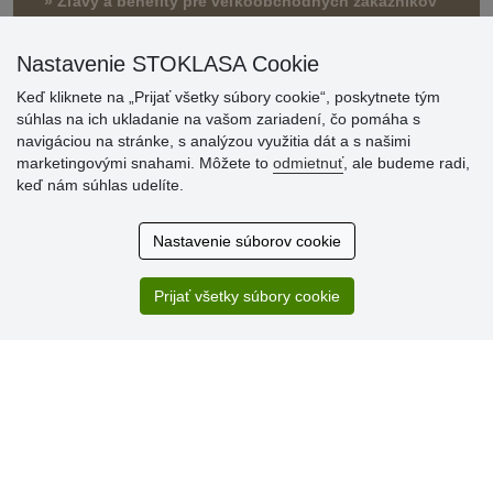
» Zľavy a benefity pre veľkoobchodných zákazníkov
Nastavenie STOKLASA Cookie
Keď kliknete na „Prijať všetky súbory cookie“, poskytnete tým
súhlas na ich ukladanie na vašom zariadení, čo pomáha s
navigáciou na stránke, s analýzou využitia dát a s našimi
marketingovými snahami. Môžete to
odmietnuť
, ale budeme radi,
keď nám súhlas udelíte.
Hodnotenia
zákazníkov
Nastavenie súborov cookie
2.8.2026
Ústretovosť, pohotovosť. Som spokojná.
Prijať všetky súbory cookie
13.7.2026
Veľká spokojnosť. Volal mi odtiaľ veľmi milý pán, že
zásielka sa nezmestí do boxu, tak sme to dali na poštu....
» Aktuálne 6948 recenzií
* Recenzie neoverujeme