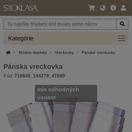
Jazyk
Hlavná
Prih
/
ponuka
Mena
Kateg
Kategórie
Módne doplnky
Vreckovky
Pánske vreckovky
Pánska vreckovka
Kód:
710648_144278_47689
mix náhodných
variant