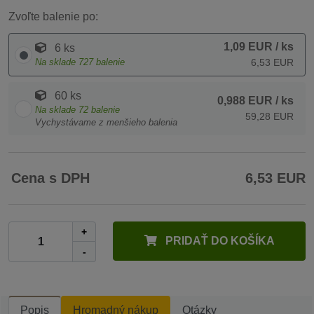
Zvoľte balenie po:
1,09 EUR
/ ks
6 ks
Na sklade
727
balenie
6,53 EUR
60 ks
0,988 EUR
/ ks
Na sklade
72
balenie
59,28 EUR
Vychystávame z menšieho balenia
Cena s DPH
6,53 EUR
+
PRIDAŤ DO KOŠÍKA
-
Popis
Hromadný nákup
Otázky