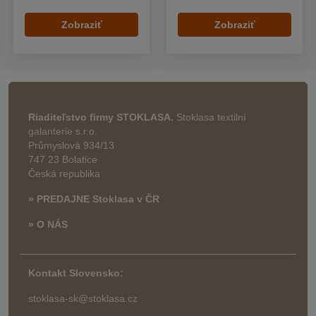
Zobraziť
Zobraziť
Riaditeľstvo firmy STOKLASA.
Stoklasa textilní
galanterie s.r.o.
Průmyslová 934/13
747 23 Bolatice
Česká republika
» PREDAJNE Stoklasa v ČR
» O NÁS
Kontakt Slovensko:
stoklasa-sk@stoklasa.cz