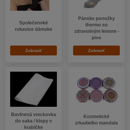
Pánske ponožky
Společenské
thermo so
rukavice dámske
zdravotným lemom -
pivo
Zobraziť
Zobraziť
Bavlnená vreckovka
Kozmetické
do saka / klopy v
zrkadielko mandala
krabičke