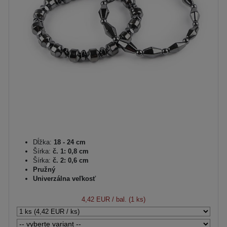
Dĺžka:
18 - 24 cm
Šírka:
č. 1: 0,8 cm
Šírka:
č. 2: 0,6 cm
Pružný
Univerzálna veľkosť
4,42 EUR
/ bal. (1 ks)