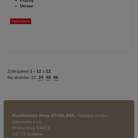
Pružný
Unisex
Vypredané
Zobrazené
1 -
12
z
12
Na stránke:
12
24
48
96
Riaditeľstvo firmy STOKLASA.
Stoklasa textilní
galanterie s.r.o.
Průmyslová 934/13
747 23 Bolatice