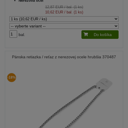
Nerezová oceľ
12,87 EUR
/ bal. (1 ks)
10,62 EUR
/ bal. (1 ks)
bal.
Do košíka
Pánska retiazka / reťaz z nerezovej ocele hrubšia 370487
-18%