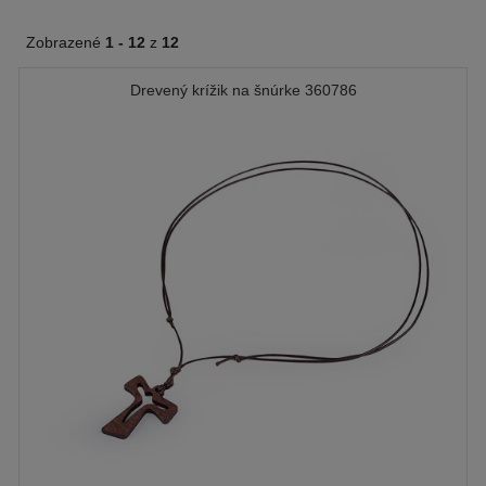
Zobrazené
1 -
12
z
12
Drevený krížik na šnúrke 360786