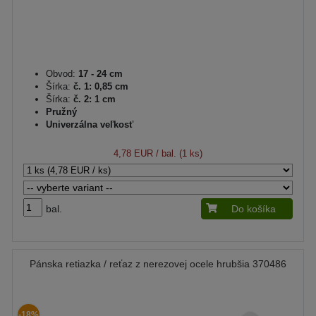
Obvod:
17 - 24 cm
Šírka:
č. 1: 0,85 cm
Šírka:
č. 2: 1 cm
Pružný
Univerzálna veľkosť
4,78 EUR
/ bal. (1 ks)
bal.
Do košíka
Pánska retiazka / reťaz z nerezovej ocele hrubšia 370486
-18%