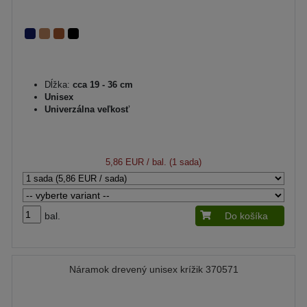
Dĺžka:
cca 19 - 36 cm
Unisex
Univerzálna veľkosť
5,86 EUR
/ bal. (1 sada)
bal.
Do košíka
Náramok drevený unisex krížik 370571