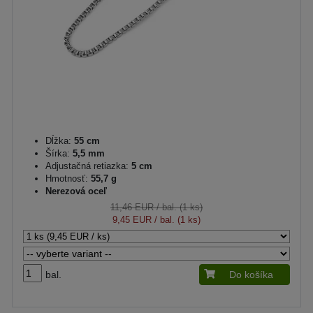
Dĺžka:
55 cm
Šírka:
5,5 mm
Adjustačná retiazka:
5 cm
Hmotnosť:
55,7 g
Nerezová oceľ
11,46 EUR
/ bal. (1 ks)
9,45 EUR
/ bal. (1 ks)
bal.
Do košíka