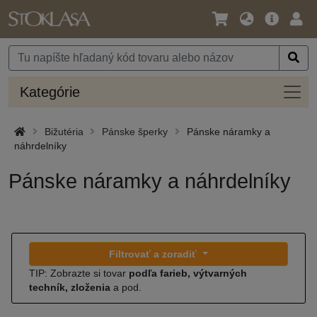
Jazyk
Hlavná
Prih
/
ponuka
Mena
Kateg
Kategórie
Bižutéria
Pánske šperky
Pánske náramky a
náhrdelníky
Pánske náramky a náhrdelníky
Filtrovať a zoradiť
TIP: Zobrazte si tovar
podľa farieb, výtvarných
techník, zloženia
a pod.