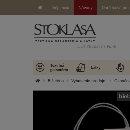
Inšpirácia
Návody
Darčekové pou
… už 36 rokov s Vami
Textilná
Látky
galantéria
Bižutéria
Vybavenie predajní
Označov
biel