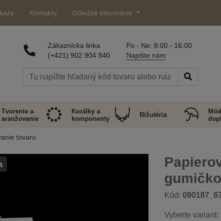
kazy
Kontakty
Dôležité informácie
Zákaznícka linka
Po - Ne: 8:00 - 16:00
(+421) 902 904 940
Napište nám
Tvorenie a
Korálky a
Mód
Bižutéria
aranžovanie
komponenty
dop
anie tovaru
Papiero
a
gumičk
Kód:
090187_6
Vyberte variant: