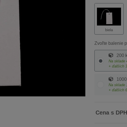
biela
Zvoľte balenie p
200 
Na sklade
+ ďalších
1000
Na sklade
+ ďalších
Cena s DP