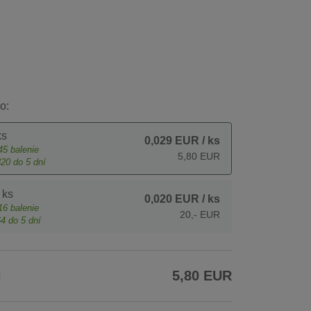
o:
ks
0,029 EUR
/ ks
45
balenie
5,80 EUR
320
do 5 dní
 ks
0,020 EUR
/ ks
16
balenie
20,- EUR
64
do 5 dní
H
5,80 EUR