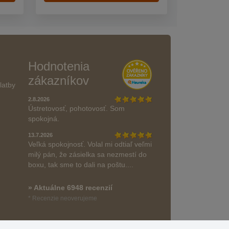
Hodnotenia
zákazníkov
latby
2.8.2026
Ústretovosť, pohotovosť. Som
spokojná.
13.7.2026
Veľká spokojnosť. Volal mi odtiaľ veľmi
milý pán, že zásielka sa nezmestí do
boxu, tak sme to dali na poštu....
» Aktuálne 6948 recenzií
* Recenzie neoverujeme