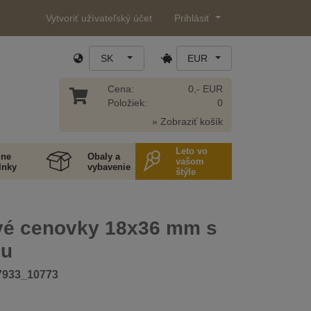
Vytvoriť užívateľský účet
Prihlásiť
SK
EUR
Cena:
0,- EUR
Položiek:
0
» Zobraziť košík
Leto vo
ne
Obaly a
vašom
lnky
vybavenie
štýle
vé cenovky 18x36 mm s
ou
7933_10773