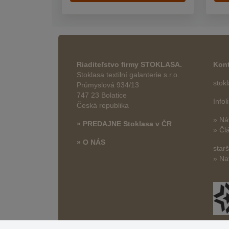
Riaditeľstvo firmy STOKLASA.
Kont
Stoklasa textilní galanterie s.r.o.
stok
Průmyslová 934/13
747 23 Bolatice
Info
Česká republika
» Ná
» PREDAJNE Stoklasa v ČR
» Čl
» O NÁS
star
» Na