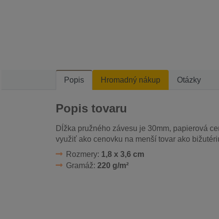
Popis
Hromadný nákup
Otázky
Popis tovaru
Dĺžka pružného závesu je 30mm, papierová ce
využiť ako cenovku na menší tovar ako bižutériu
Rozmery:
1,8 x 3,6 cm
Gramáž:
220 g/m²