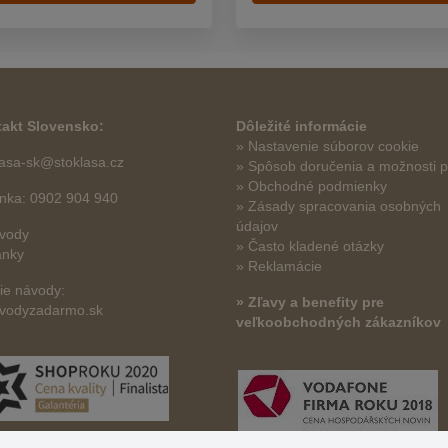
akt Slovensko:
Dôležité informácie
» Nastavenie súborov cookie
lasa-sk@stoklasa.cz
»
Spôsob doručenia a možnosti p
» Obchodné podmienky
linka: 0902 904 940
» Zásady spracovania osobných
údajov
vody
» Často kladené otázky
ánky
» Reklamácie
šie návody:
» Zľavy a benefity pre
vodyzadarmo.sk
veľkoobchodných zákazníkov