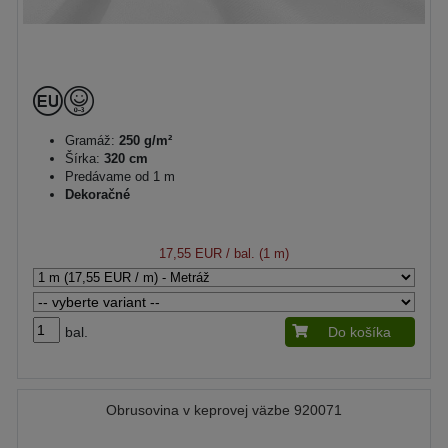
Gramáž:
250 g/m²
Šírka:
320 cm
Predávame od 1 m
Dekoračné
17,55 EUR
/ bal. (1 m)
bal.
Do košíka
Obrusovina v keprovej väzbe 920071