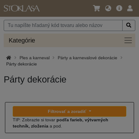
Jazyk
Hlavná
Prih
/
ponuka
Mena
Kateg
Kategórie
Ples a karneval
Párty a karnevalové dekorácie
Párty dekorácie
Párty dekorácie
Filtrovať a zoradiť
TIP: Zobrazte si tovar
podľa farieb, výtvarných
techník, zloženia
a pod.