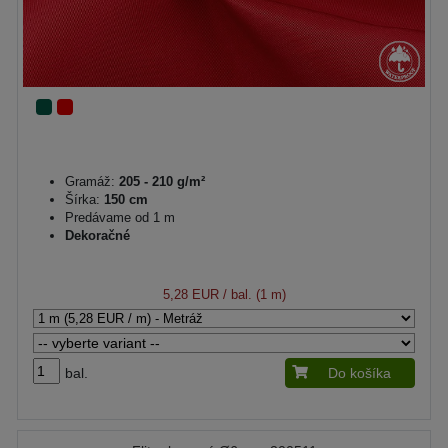
Gramáž:
205 - 210 g/m²
Šírka:
150 cm
Predávame od 1 m
Dekoračné
5,28 EUR
/ bal. (1 m)
bal.
Do košíka