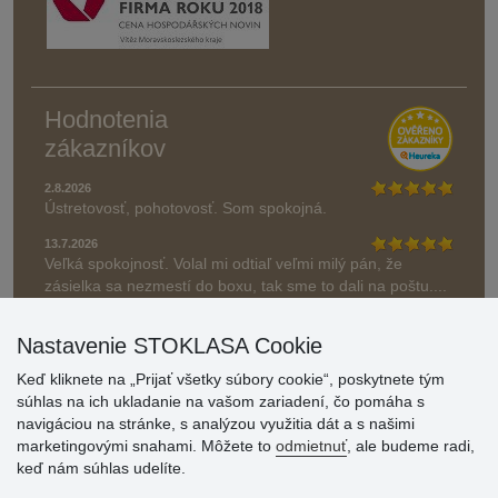
Hodnotenia
zákazníkov
2.8.2026
Ústretovosť, pohotovosť. Som spokojná.
13.7.2026
Veľká spokojnosť. Volal mi odtiaľ veľmi milý pán, že
zásielka sa nezmestí do boxu, tak sme to dali na poštu....
» Aktuálne 6948 recenzií
Nastavenie STOKLASA Cookie
* Recenzie neoverujeme
Keď kliknete na „Prijať všetky súbory cookie“, poskytnete tým
súhlas na ich ukladanie na vašom zariadení, čo pomáha s
navigáciou na stránke, s analýzou využitia dát a s našimi
marketingovými snahami. Môžete to
odmietnuť
, ale budeme radi,
keď nám súhlas udelíte.