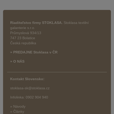
Riaditeľstvo firmy STOKLASA.
Stoklasa textilní
galanterie s.r.o.
Průmyslová 934/13
747 23 Bolatice
Česká republika
» PREDAJNE Stoklasa v ČR
» O NÁS
Kontakt Slovensko:
stoklasa-sk@stoklasa.cz
Infolinka: 0902 904 940
» Návody
» Články