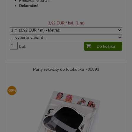
Predávame od 1 m
Dekoračné
3,92 EUR
/ bal. (1 m)
bal.
Do košíka
Párty rekvizity do fotokútika 780893
-30%