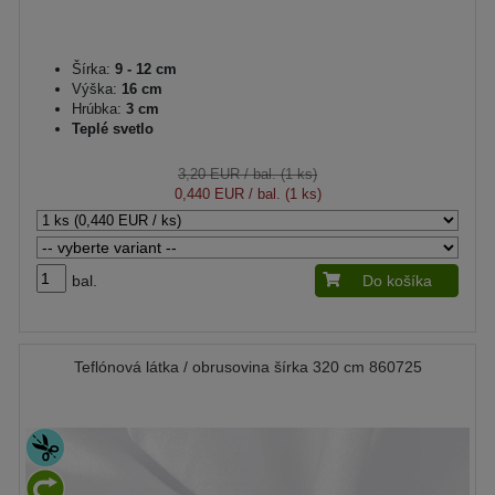
Šírka:
9 - 12 cm
Výška:
16 cm
Hrúbka:
3 cm
Teplé svetlo
3,20 EUR
/ bal. (1 ks)
0,440 EUR
/ bal. (1 ks)
bal.
Do košíka
Teflónová látka / obrusovina šírka 320 cm 860725