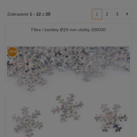
Zobrazené
1 -
12
z
25
1
2
3
Flitre / konfety Ø19 mm vločky 200030
-35%