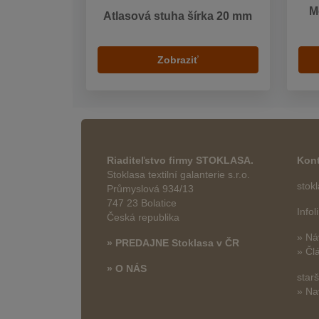
M
Atlasová stuha šírka 20 mm
Zobraziť
Riaditeľstvo firmy STOKLASA.
Kont
Stoklasa textilní galanterie s.r.o.
stok
Průmyslová 934/13
747 23 Bolatice
Info
Česká republika
» Ná
» PREDAJNE Stoklasa v ČR
» Čl
» O NÁS
star
» Na