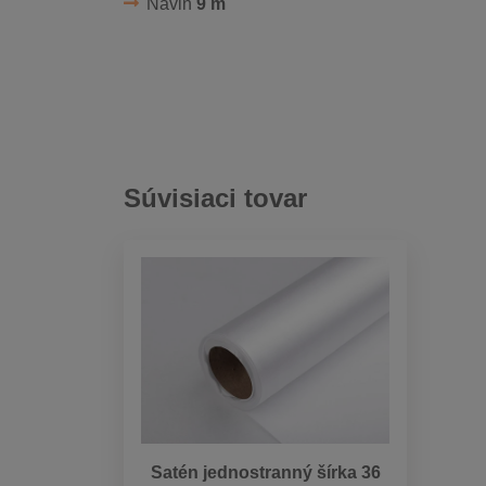
Návin
9 m
Súvisiaci tovar
Satén jednostranný šírka 36