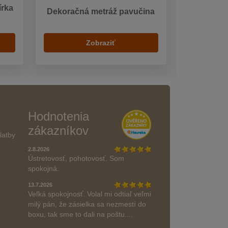
írka
Dekoračná metráž pavučina
Zobraziť
Hodnotenia
zákazníkov
latby
2.8.2026
Ústretovosť, pohotovosť. Som
spokojná.
13.7.2026
Veľká spokojnosť. Volal mi odtiaľ veľmi
milý pán, že zásielka sa nezmestí do
boxu, tak sme to dali na poštu....