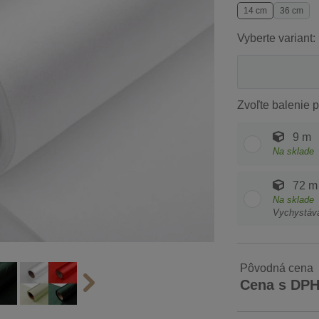
14 cm
36 cm
Vyberte variant:
Zvoľte balenie p
9 m
Na sklade
72 m
Na sklade
Vychystáv
Pôvodná cena
Cena s DP