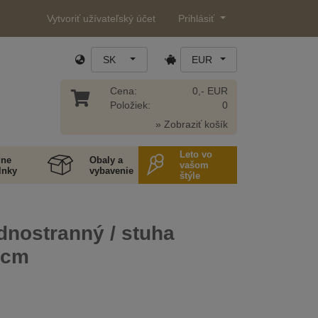
Vytvoriť užívateľský účet
Prihlásiť
SK
EUR
Cena:
0,- EUR
Položiek:
0
» Zobraziť košík
Leto vo
ne
Obaly a
vašom
lnky
vybavenie
štýle
dnostranný / stuha
 cm