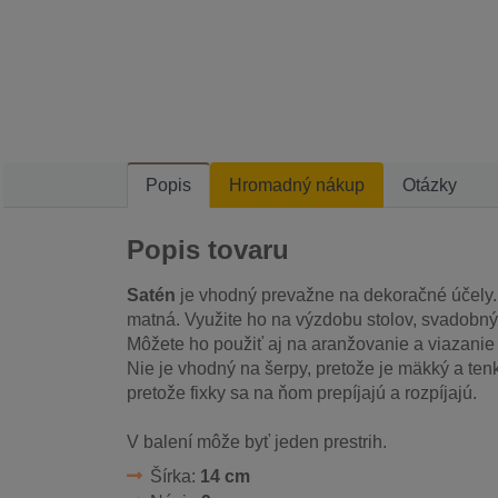
Popis
Hromadný nákup
Otázky
Popis tovaru
Satén
je vhodný prevažne na dekoračné účely. Z
matná. Využite ho na výzdobu stolov, svadobnýc
Môžete ho použiť aj na aranžovanie a viazanie
Nie je vhodný na šerpy, pretože je mäkký a tenk
pretože fixky sa na ňom prepíjajú a rozpíjajú.
V balení môže byť jeden prestrih.
Šírka:
14 cm