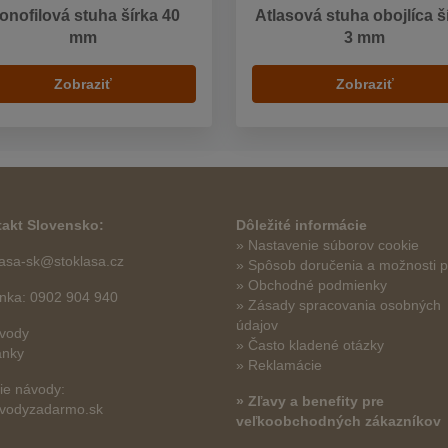
onofilová stuha šírka 40
Atlasová stuha obojlíca š
mm
3 mm
Zobraziť
Zobraziť
akt Slovensko:
Dôležité informácie
» Nastavenie súborov cookie
lasa-sk@stoklasa.cz
»
Spôsob doručenia a možnosti p
» Obchodné podmienky
linka: 0902 904 940
» Zásady spracovania osobných
údajov
vody
» Často kladené otázky
ánky
» Reklamácie
šie návody:
» Zľavy a benefity pre
vodyzadarmo.sk
veľkoobchodných zákazníkov