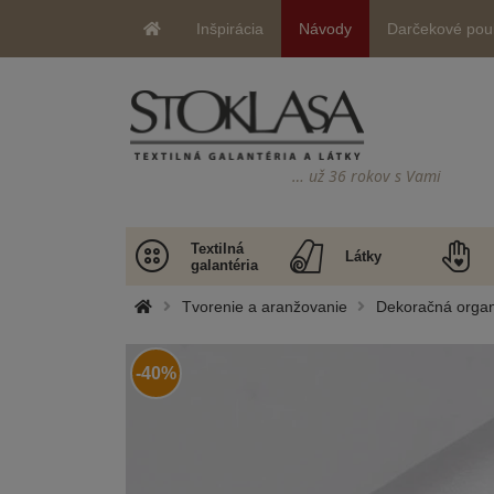
Inšpirácia
Návody
Darčekové pou
… už 36 rokov s Vami
Textilná
Látky
galantéria
Tvorenie a aranžovanie
Dekoračná organza
-40%