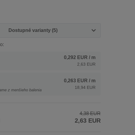
Dostupné varianty (5)
o:
0,292 EUR
/ m
2,63 EUR
0,263 EUR
/ m
18,94 EUR
ame z menšieho balenia
4,38 EUR
H
2,63 EUR