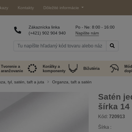
kazy
Kontakty
Dôležité informácie
Zákaznícka linka
Po - Ne: 8:00 - 16:00
(+421) 902 904 940
Napište nám
Tvorenie a
Korálky a
Mód
Bižutéria
aranžovanie
komponenty
dop
, tyl, satén, taft a juta
Organza, taft a satén
Satén je
šírka 14
Kód:
720913
Šírka :