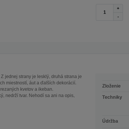
+
-
 jednej strany je lesklý, druhá strana je
h miestností, áut a ďalších dekorácií.
Zloženie
 rezaných kvetov a ikeban.
ý, nedrží tvar. Nehodí sa ani na opis,
Techniky
Údržba