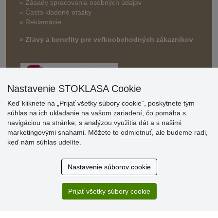
» Zásady spracovania osobných údajov
» Často kladené otázky
» Reklamácie
» Zľavy a benefity pre veľkoobchodných zákazníkov
Nastavenie STOKLASA Cookie
Keď kliknete na „Prijať všetky súbory cookie“, poskytnete tým
súhlas na ich ukladanie na vašom zariadení, čo pomáha s
navigáciou na stránke, s analýzou využitia dát a s našimi
Hodnotenia
marketingovými snahami. Môžete to
odmietnuť
, ale budeme radi,
zákazníkov
keď nám súhlas udelíte.
2.8.2026
Nastavenie súborov cookie
Ústretovosť, pohotovosť. Som spokojná.
13.7.2026
Prijať všetky súbory cookie
Veľká spokojnosť. Volal mi odtiaľ veľmi milý pán, že
zásielka sa nezmestí do boxu, tak sme to dali na poštu....