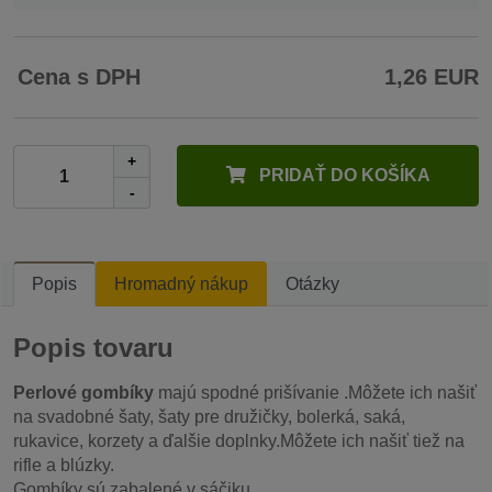
Cena s DPH
1,26 EUR
+
PRIDAŤ DO KOŠÍKA
-
Popis
Hromadný nákup
Otázky
Popis tovaru
Perlové gombíky
majú spodné prišívanie .Môžete ich našiť
na svadobné šaty, šaty pre družičky, bolerká, saká,
rukavice, korzety a ďalšie doplnky.Môžete ich našiť tiež na
rifle a blúzky.
Gombíky sú zabalené v sáčiku.