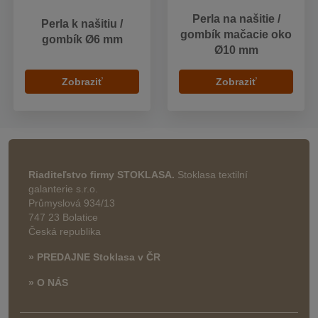
Perla na našitie /
Perla k našitiu /
gombík mačacie oko
gombík Ø6 mm
Ø10 mm
Zobraziť
Zobraziť
Riaditeľstvo firmy STOKLASA.
Stoklasa textilní
galanterie s.r.o.
Průmyslová 934/13
747 23 Bolatice
Česká republika
» PREDAJNE Stoklasa v ČR
» O NÁS