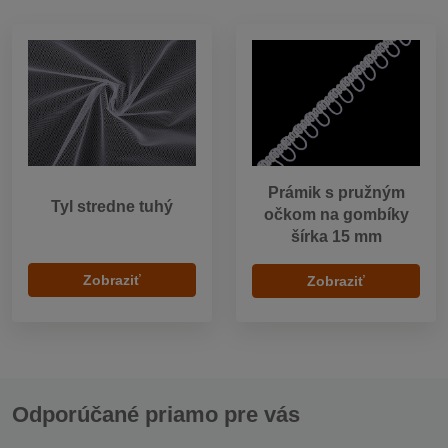
Prámik s pružným
Tyl stredne tuhý
očkom na gombíky
šírka 15 mm
Zobraziť
Zobraziť
Odporúčané priamo pre vás