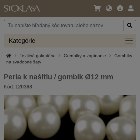
Jazyk
Hlavná
Prih
/
ponuka
Mena
Kateg
Kategórie
Textilná galantéria
Gombíky a zapínanie
Gombíky
na svadobné šaty
Perla k našitiu / gombík Ø12 mm
Kód:
120388