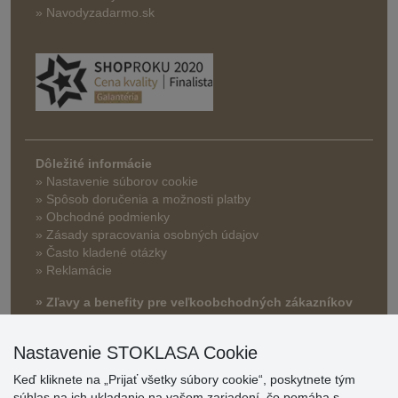
» Navodyzadarmo.sk
Dôležité informácie
» Nastavenie súborov cookie
»
Spôsob doručenia a možnosti platby
» Obchodné podmienky
» Zásady spracovania osobných údajov
» Často kladené otázky
» Reklamácie
» Zľavy a benefity pre veľkoobchodných zákazníkov
Nastavenie STOKLASA Cookie
Keď kliknete na „Prijať všetky súbory cookie“, poskytnete tým
súhlas na ich ukladanie na vašom zariadení, čo pomáha s