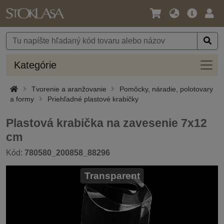
Jazyk
Hlavná
Prih
/
ponuka
Mena
Kateg
Kategórie
Tvorenie a aranžovanie
Pomôcky, náradie, polotovary
a formy
Priehľadné plastové krabičky
Plastová krabička na zavesenie 7x12
cm
Kód:
780580_200858_88296
Transparent