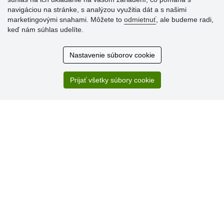
navigáciou na stránke, s analýzou využitia dát a s našimi
marketingovými snahami. Môžete to
odmietnuť
, ale budeme radi,
keď nám súhlas udelíte.
Hodnotenia
zákazníkov
Nastavenie súborov cookie
2.8.2026
Ústretovosť, pohotovosť. Som spokojná.
Prijať všetky súbory cookie
13.7.2026
Veľká spokojnosť. Volal mi odtiaľ veľmi milý pán, že
zásielka sa nezmestí do boxu, tak sme to dali na poštu....
» Aktuálne 6948 recenzií
* Recenzie neoverujeme