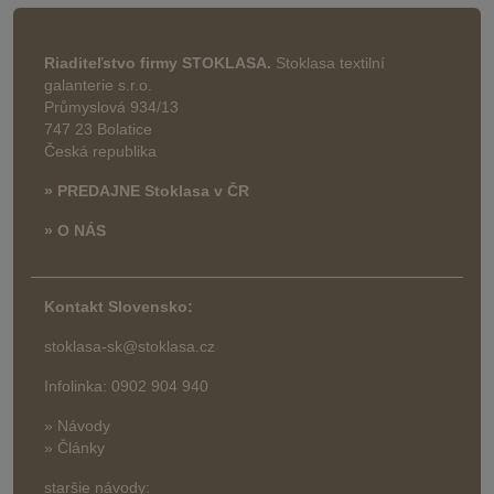
Riaditeľstvo firmy STOKLASA.
Stoklasa textilní
galanterie s.r.o.
Průmyslová 934/13
747 23 Bolatice
Česká republika
» PREDAJNE Stoklasa v ČR
» O NÁS
Kontakt Slovensko:
stoklasa-sk@stoklasa.cz
Infolinka: 0902 904 940
» Návody
» Články
staršie návody: