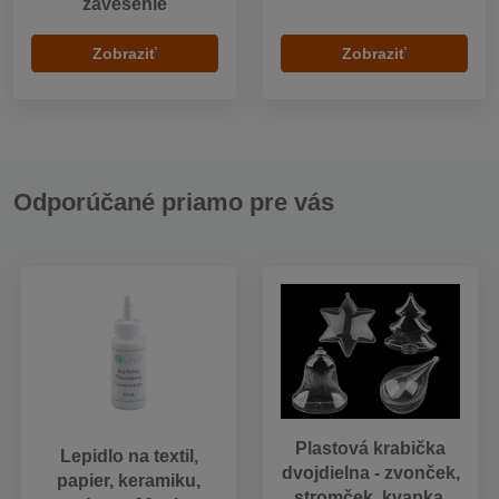
zavesenie
Zobraziť
Zobraziť
Odporúčané priamo pre vás
Plastová krabička
Lepidlo na textil,
dvojdielna - zvonček,
papier, keramiku,
stromček, kvapka,