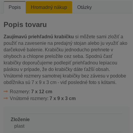
Popis
Hromadný nákup
Otázky
Popis tovaru
Zaujímavú priehľadnú krabičku
si môžete sami zložiť a
použiť na zavesenie na predajný stojan alebo ju využiť ako
darčekové balenie. Krabičku jednoducho prehnete v
ohyboch a chlopne preložíte cez seba. Spodnú časť
krabičky doporučujeme podlepiť priehľadnou lepiacou
páskou v prípade, že do krabičky dáte ťažší obsah.
Vnútorné rozmery samotnej krabičky bez závesu v podobe
obdĺžnika sú 7 x 9 x 3 cm - viď posledné foto s kótami.
Rozmery:
7 x 12 cm
Vnútorné rozmery:
7 x 9 x 3 cm
Zloženie
plast