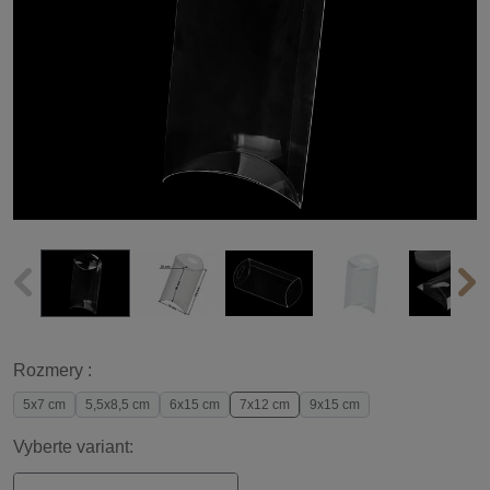
Rozmery :
5x7 cm
5,5x8,5 cm
6x15 cm
7x12 cm
9x15 cm
Vyberte variant: