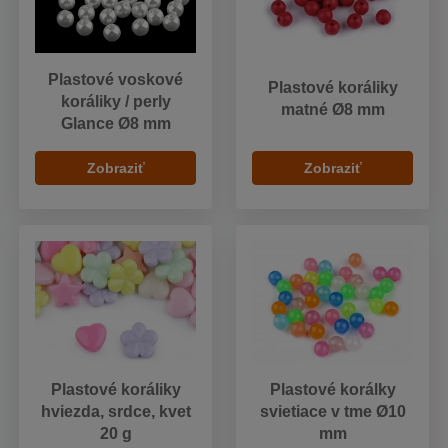
Plastové voskové
Plastové koráliky
koráliky / perly
matné Ø8 mm
Glance Ø8 mm
Zobraziť
Zobraziť
Plastové koráliky
Plastové korálky
hviezda, srdce, kvet
svietiace v tme Ø10
20 g
mm