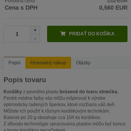
Pôvodná cena
1,02 EUR
Cena s DPH
0,560 EUR
+
PRIDAŤ DO KOŠÍKA
-
Popis
Hromadný nákup
Otázky
Popis tovaru
Koráliky
z pevného plastu
brúsené do tvaru slniečka
.
Pestré módne farby vás môžu inšpirovať k výrobe
optimisticky ladených šperkov, ktoré rozžiaria váš deň.
Môžete ich použiť k rôznym korálikovým technikám.
Balenie po 20 g obsahuje cca 104 ks korálikov.
Z dôvodu technológie spracovania plastov môžu byť konce
a hrany korálikov nezačistené.