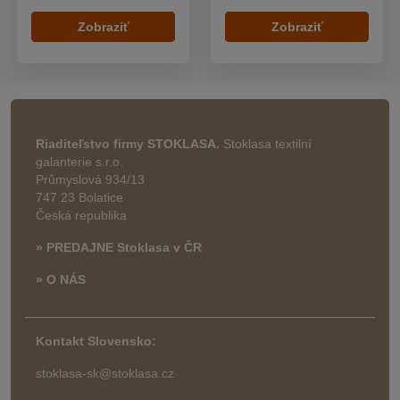
Zobraziť
Zobraziť
Riaditeľstvo firmy STOKLASA.
Stoklasa textilní
galanterie s.r.o.
Průmyslová 934/13
747 23 Bolatice
Česká republika
» PREDAJNE Stoklasa v ČR
» O NÁS
Kontakt Slovensko:
stoklasa-sk@stoklasa.cz