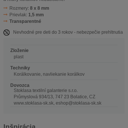
Rozmery:
8 x 8 mm
Prievlak:
1,5 mm
Transparentné
Nevhodné pre deti do 3 rokov - nebezpečie prehltnutia
Zloženie
plast
Techniky
Korálkovanie, navliekanie korálkov
Dovozca
Stoklasa textilní galanterie s.r.o.
Průmyslová 934/13, 747 23 Bolatice, CZ
www.stoklasa-sk.sk, eshop@stoklasa-sk.sk
Inšpirácia