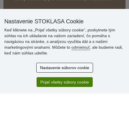
Nastavenie STOKLASA Cookie
Keď kliknete na „Prijať všetky súbory cookie“, poskytnete tým
súhlas na ich ukladanie na vašom zariadení, čo pomáha s
navigáciou na stránke, s analýzou využitia dát a s našimi
marketingovými snahami. Môžete to
odmietnuť
, ale budeme radi,
Hodnotenia
keď nám súhlas udelíte.
zákazníkov
Nastavenie súborov cookie
2.8.2026
Ústretovosť, pohotovosť. Som spokojná.
Prijať všetky súbory cookie
13.7.2026
Veľká spokojnosť. Volal mi odtiaľ veľmi milý pán, že
zásielka sa nezmestí do boxu, tak sme to dali na poštu....
» Aktuálne 6948 recenzií
* Recenzie neoverujeme