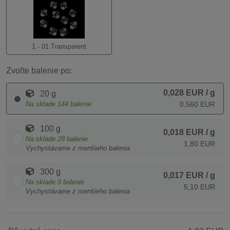
1 - 01 Transparent
Zvoľte balenie po:
0,028 EUR
/ g
20 g
Na sklade
144
balenie
0,560 EUR
100 g
0,018 EUR
/ g
Na sklade
28
balenie
1,80 EUR
Vychystávame z menšieho balenia
300 g
0,017 EUR
/ g
Na sklade
9
balenie
5,10 EUR
Vychystávame z menšieho balenia