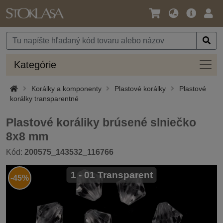
Jazyk
Hlavná
Prih
/
ponuka
Mena
Kateg
Kategórie
Korálky a komponenty
Plastové korálky
Plastové
korálky transparentné
Plastové koráliky brúsené slniečko
8x8 mm
Kód:
200575_143532_116766
1 - 01 Transparent
-45%