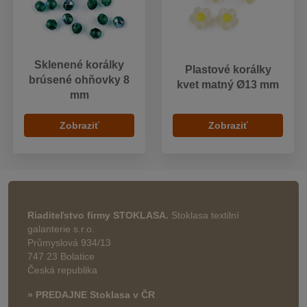
Sklenené korálky
Plastové korálky
brúsené ohňovky 8
kvet matný Ø13 mm
mm
Zobraziť
Zobraziť
Riaditeľstvo firmy STOKLASA.
Stoklasa textilní
galanterie s.r.o.
Průmyslová 934/13
747 23 Bolatice
Česká republika
» PREDAJNE Stoklasa v ČR