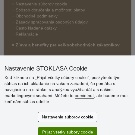
» Nastavenie súborov cookie
»
Spôsob doručenia a možnosti platby
» Obchodné podmienky
» Zásady spracovania osobných údajov
» Často kladené otázky
» Reklamácie
» Zľavy a benefity pre veľkoobchodných zákazníkov
Nastavenie STOKLASA Cookie
Keď kliknete na „Prijať všetky súbory cookie“, poskytnete tým
súhlas na ich ukladanie na vašom zariadení, čo pomáha s
navigáciou na stránke, s analýzou využitia dát a s našimi
marketingovými snahami. Môžete to
odmietnuť
, ale budeme radi,
Hodnotenia
keď nám súhlas udelíte.
zákazníkov
Nastavenie súborov cookie
2.8.2026
Ústretovosť, pohotovosť. Som spokojná.
Prijať všetky súbory cookie
13.7.2026