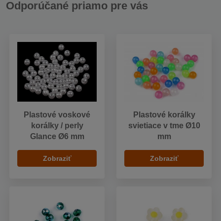
Odporúčané priamo pre vás
Plastové voskové
Plastové korálky
korálky / perly
svietiace v tme Ø10
Glance Ø6 mm
mm
Zobraziť
Zobraziť