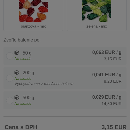
oranžová - mix
zelená - mix
Zvoľte balenie po:
0,063 EUR
/ g
50 g
Na sklade
3,15 EUR
200 g
0,041 EUR
/ g
Na sklade
8,20 EUR
Vychystávame z menšieho balenia
0,029 EUR
/ g
500 g
Na sklade
14,50 EUR
Cena s DPH
3,15 EUR