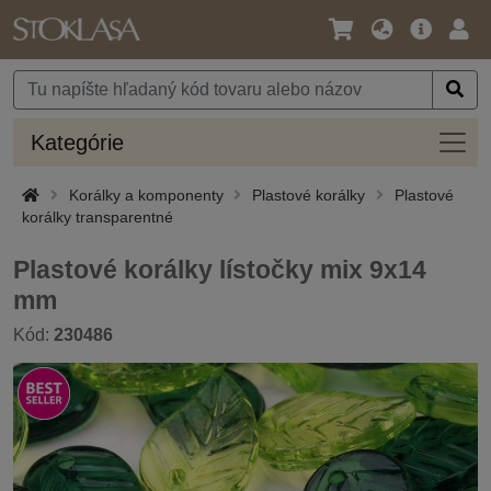
Jazyk
Hlavná
Prih
/
ponuka
Mena
Kateg
Kategórie
Korálky a komponenty
Plastové korálky
Plastové
korálky transparentné
Plastové korálky lístočky mix 9x14
mm
Kód:
230486