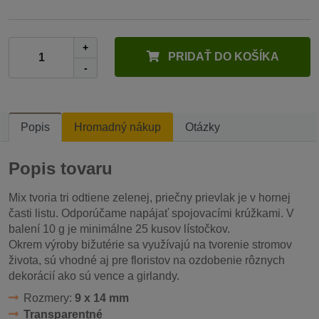
+
PRIDAŤ DO KOŠÍKA
-
Popis
Hromadný nákup
Otázky
Popis tovaru
Mix tvoria tri odtiene zelenej, priečny prievlak je v hornej
časti listu. Odporúčame napájať spojovacími krúžkami. V
balení 10 g je minimálne 25 kusov lístočkov.
Okrem výroby bižutérie sa využívajú na tvorenie stromov
života, sú vhodné aj pre floristov na ozdobenie rôznych
dekorácií ako sú vence a girlandy.
Rozmery:
9 x 14 mm
Transparentné