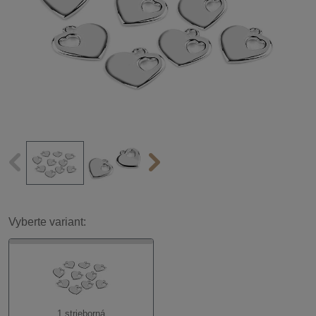
Vyberte variant:
1 strieborná