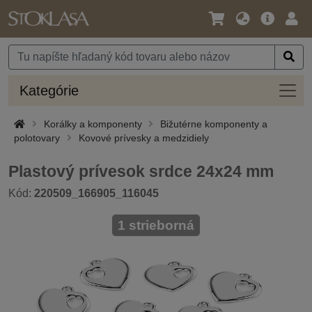
Jazyk
Hlavná
Prih
/
ponuka
Mena
Kateg
Kategórie
Korálky a komponenty
Bižutérne komponenty a
polotovary
Kovové prívesky a medzidiely
Plastový prívesok srdce 24x24 mm
Kód:
220509_166905_116045
1 strieborná