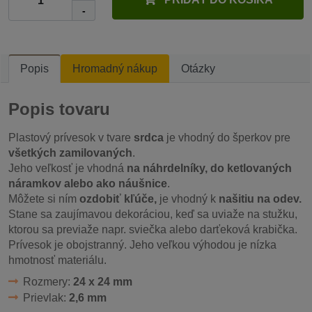
-
Popis
Hromadný nákup
Otázky
Popis tovaru
Plastový prívesok v tvare
srdca
je vhodný do šperkov pre
všetkých zamilovaných
.
Jeho veľkosť je vhodná
na náhrdelníky, do ketlovaných
náramkov alebo ako náušnice
.
Môžete si ním
ozdobiť kľúče,
je vhodný k
našitiu na odev.
Stane sa zaujímavou dekoráciou, keď sa uviaže na stužku,
ktorou sa previaže napr. sviečka alebo darťeková krabička.
Prívesok je obojstranný. Jeho veľkou výhodou je nízka
hmotnosť materiálu.
Rozmery:
24 x 24 mm
Prievlak:
2,6 mm