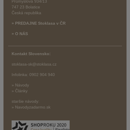
Průmyslová 934/13
747 23 Bolatice
Česká republika
» PREDAJNE Stoklasa v ČR
» O NÁS
Kontakt Slovensko:
stoklasa-sk@stoklasa.cz
Infolinka: 0902 904 940
» Návody
» Články
staršie návody:
» Navodyzadarmo.sk