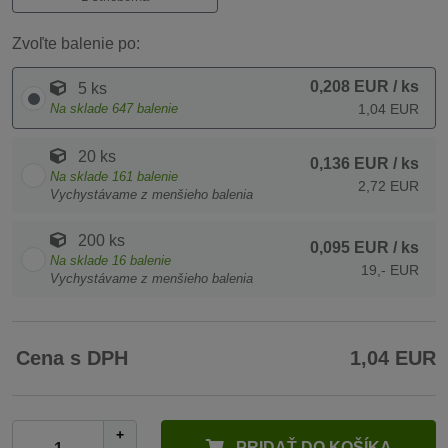
Zvoľte balenie po:
0,208 EUR
/ ks
5 ks
Na sklade
647
balenie
1,04 EUR
20 ks
0,136 EUR
/ ks
Na sklade
161
balenie
2,72 EUR
Vychystávame z menšieho balenia
200 ks
0,095 EUR
/ ks
Na sklade
16
balenie
19,- EUR
Vychystávame z menšieho balenia
Cena s DPH
1,04 EUR
+
PRIDAŤ DO KOŠÍKA