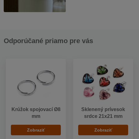
Odporúčané priamo pre vás
Krúžok spojovací Ø8
Sklenený prívesok
mm
srdce 21x21 mm
Zobraziť
Zobraziť