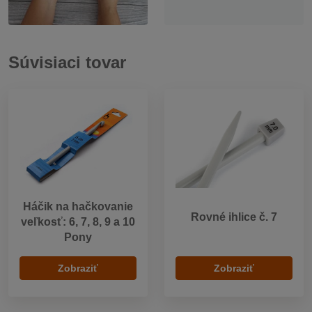
Súvisiaci tovar
Háčik na hačkovanie
Rovné ihlice č. 7
veľkosť: 6, 7, 8, 9 a 10
Pony
Zobraziť
Zobraziť