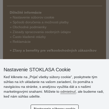
Dôležité informácie
» Nastavenie súborov cookie
»
Spôsob doručenia a možnosti platby
» Obchodné podmienky
» Zásady spracovania osobných údajov
» Často kladené otázky
» Reklamácie
» Zľavy a benefity pre veľkoobchodných zákazníkov
Nastavenie STOKLASA Cookie
Keď kliknete na „Prijať všetky súbory cookie“, poskytnete tým
súhlas na ich ukladanie na vašom zariadení, čo pomáha s
navigáciou na stránke, s analýzou využitia dát a s našimi
marketingovými snahami. Môžete to
odmietnuť
, ale budeme radi,
Hodnotenia
keď nám súhlas udelíte.
zákazníkov
Nastavenie súborov cookie