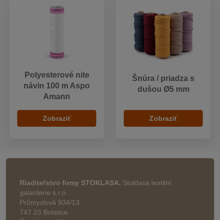
Polyesterové nite
Šnúra / priadza s
návin 100 m Aspo
dušou Ø5 mm
Amann
Zobraziť
Zobraziť
Riaditeľstvo firmy STOKLASA.
Stoklasa textilní
galanterie s.r.o.
Průmyslová 934/13
747 23 Bolatice