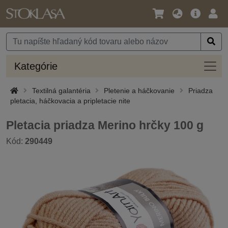
Jazyk
Hlavná
Prih
/
ponuka
Mena
Kateg
Kategórie
Textilná galantéria
Pletenie a háčkovanie
Priadza
pletacia, háčkovacia a pripletacie nite
Pletacia priadza Merino hrčky 100 g
Kód:
290449