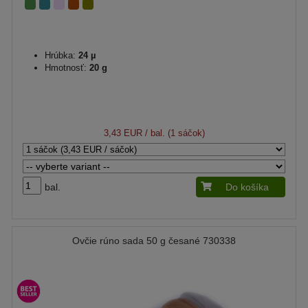
Hrúbka:
24 µ
Hmotnosť:
20 g
3,43 EUR
/ bal. (1 sáčok)
bal.
Do košíka
Ovčie rúno sada 50 g česané 730338