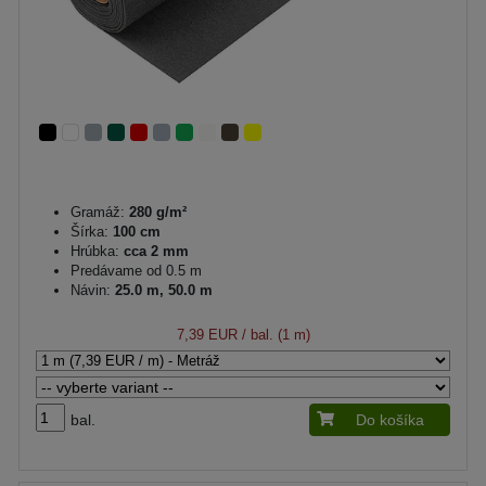
Gramáž:
280 g/m²
Šírka:
100 cm
Hrúbka:
cca 2 mm
Predávame od 0.5 m
Návin:
25.0 m, 50.0 m
7,39 EUR
/ bal. (1 m)
bal.
Do košíka