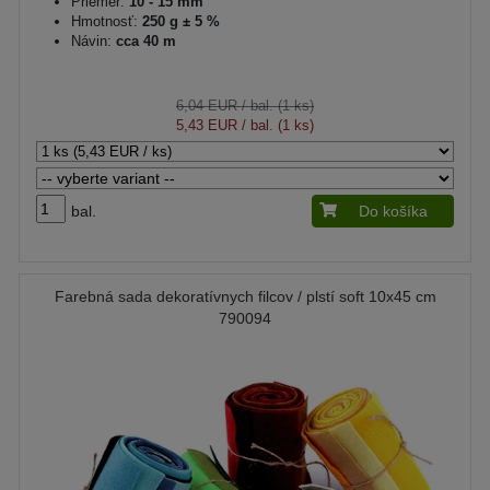
Priemer:
10 - 15 mm
Hmotnosť:
250 g ± 5 %
Návin:
cca 40 m
6,04 EUR
/ bal. (1 ks)
5,43 EUR
/ bal. (1 ks)
bal.
Do košíka
Farebná sada dekoratívnych filcov / plstí soft 10x45 cm
790094