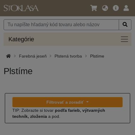
Jazyk
Hlavná
Prih
/
ponuka
Mena
Kateg
Kategórie
Farebná jeseň
Plstená tvorba
Plstíme
Plstíme
Filtrovať a zoradiť
TIP: Zobrazte si tovar
podľa farieb, výtvarných
techník, zloženia
a pod.