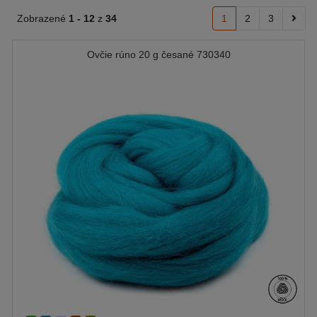
Zobrazené
1 -
12
z
34
1
2
3
Ovčie rúno 20 g česané 730340