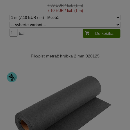
7,89 EUR
/ bal. (1 m)
7,10 EUR
/ bal. (1 m)
bal.
Do košíka
Filc/plsť metráž hrúbka 2 mm 920125