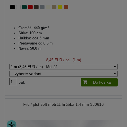
Gramáž:
440 g/m²
Šírka:
100 cm
Hrúbka:
cca 3 mm
Predávame od 0.5 m
Návin:
50.0 m
8,45 EUR
/ bal. (1 m)
bal.
Do košíka
Filc / plsť soft metráž hrúbka 1,4 mm 380616