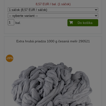
8,57 EUR
/ bal. (1 sáčok)
bal.
Do košíka
Extra hrubá priadza 1000 g česaná melír 290521
-20%