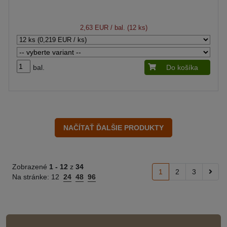
2,63 EUR
/ bal. (12 ks)
bal.
Do košíka
Zobrazené
1 -
12
z
34
1
2
3
Na stránke:
12
24
48
96