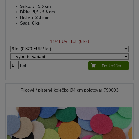
Šírka:
3 - 5,5 cm
Dĺžka:
5,5 - 5,8 cm
Hrúbka:
2,3 mm
Sada:
6 ks
1,92 EUR
/ bal. (6 ks)
bal.
Do košíka
Filcové / plstené kolečko Ø4 cm polotovar 790093