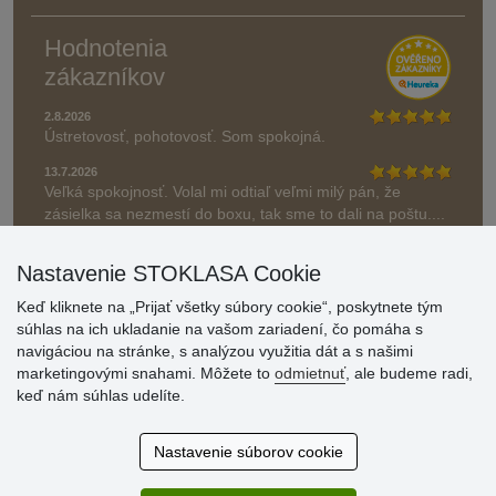
Hodnotenia
zákazníkov
2.8.2026
Ústretovosť, pohotovosť. Som spokojná.
13.7.2026
Veľká spokojnosť. Volal mi odtiaľ veľmi milý pán, že
zásielka sa nezmestí do boxu, tak sme to dali na poštu....
» Aktuálne 6948 recenzií
Nastavenie STOKLASA Cookie
* Recenzie neoverujeme
Keď kliknete na „Prijať všetky súbory cookie“, poskytnete tým
súhlas na ich ukladanie na vašom zariadení, čo pomáha s
navigáciou na stránke, s analýzou využitia dát a s našimi
marketingovými snahami. Môžete to
odmietnuť
, ale budeme radi,
keď nám súhlas udelíte.
Nastavenie súborov cookie