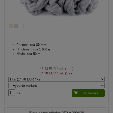
Priemer:
cca 30 mm
Hmotnosť:
cca 1 000 g
Návin:
cca 50 m
18,48 EUR
/ bal. (1 ks)
14,78 EUR
/ bal. (1 ks)
bal.
Do košíka
Extra hrubá priadza 250 g 290438