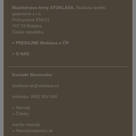
Riaditeľstvo firmy STOKLASA.
Stoklasa textilní
galanterie s.r.o.
Průmyslová 934/13
747 23 Bolatice
Česká republika
» PREDAJNE Stoklasa v ČR
» O NÁS
Kontakt Slovensko:
stoklasa-sk@stoklasa.cz
Infolinka: 0902 904 940
» Návody
» Články
staršie návody:
» Navodyzadarmo.sk