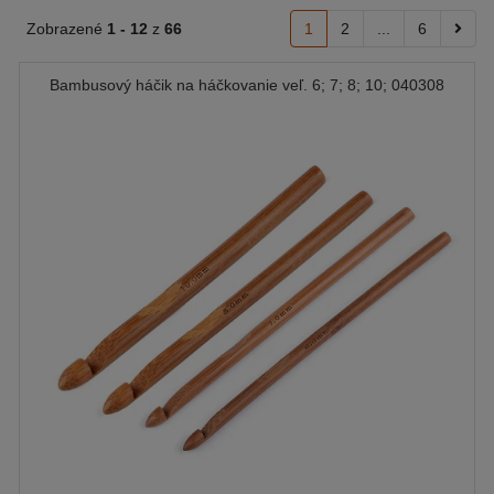
Zobrazené
1 -
12
z
66
1
2
...
6
Bambusový háčik na háčkovanie veľ. 6; 7; 8; 10; 040308