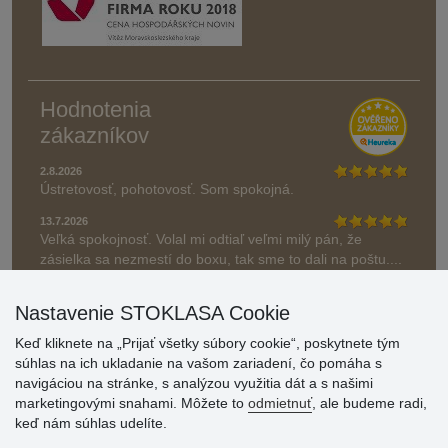
Hodnotenia
zákazníkov
2.8.2026
Ústretovosť, pohotovosť. Som spokojná.
13.7.2026
Veľká spokojnosť. Volal mi odtiaľ veľmi milý pán, že
zásielka sa nezmestí do boxu, tak sme to dali na poštu....
» Aktuálne 6948 recenzií
Nastavenie STOKLASA Cookie
* Recenzie neoverujeme
Keď kliknete na „Prijať všetky súbory cookie“, poskytnete tým
súhlas na ich ukladanie na vašom zariadení, čo pomáha s
navigáciou na stránke, s analýzou využitia dát a s našimi
marketingovými snahami. Môžete to
odmietnuť
, ale budeme radi,
keď nám súhlas udelíte.