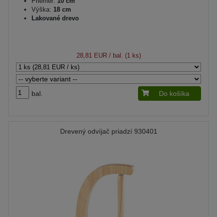
Priemer:
10 cm
Výška:
18 cm
Lakované drevo
28,81 EUR
/ bal. (1 ks)
bal.
Do košíka
Drevený odvíjač priadzí 930401