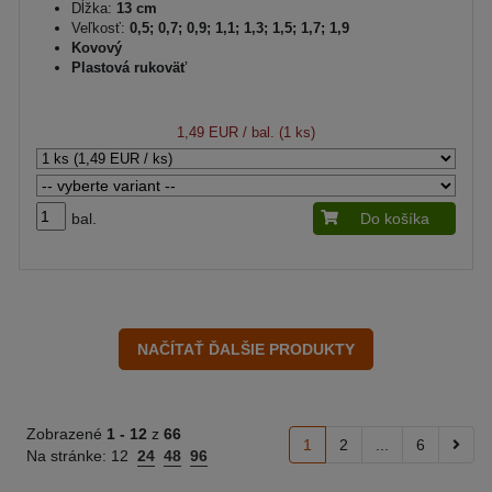
Dĺžka:
13 cm
Veľkosť:
0,5; 0,7; 0,9; 1,1; 1,3; 1,5; 1,7; 1,9
Kovový
Plastová rukoväť
1,49 EUR
/ bal. (1 ks)
bal.
Do košíka
Zobrazené
1 -
12
z
66
1
2
...
6
Na stránke:
12
24
48
96