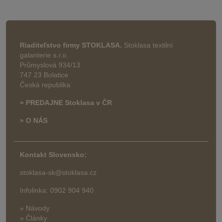
Riaditeľstvo firmy STOKLASA.
Stoklasa textilní
galanterie s.r.o.
Průmyslová 934/13
747 23 Bolatice
Česká republika
» PREDAJNE Stoklasa v ČR
» O NÁS
Kontakt Slovensko:
stoklasa-sk@stoklasa.cz
Infolinka: 0902 904 940
» Návody
» Články