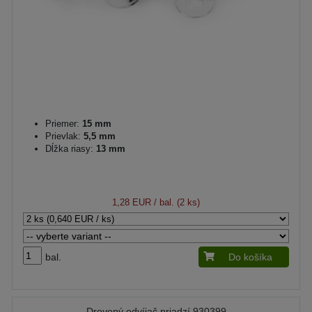
Priemer:
15 mm
Prievlak:
5,5 mm
Dĺžka riasy:
13 mm
1,28 EUR
/ bal. (2 ks)
bal.
Do košíka
Drevený odvíjač priadzí 930399