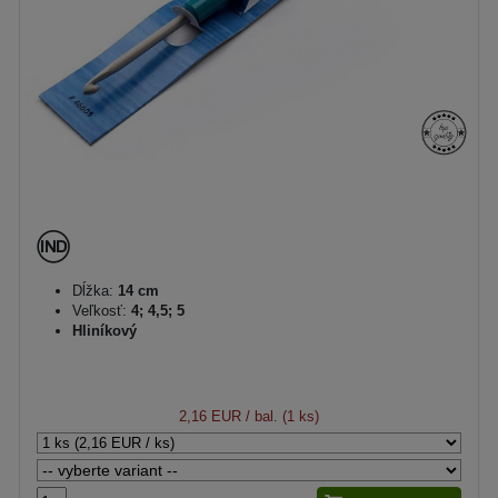
Dĺžka:
14 cm
Veľkosť:
4; 4,5; 5
Hliníkový
2,16 EUR
/ bal. (1 ks)