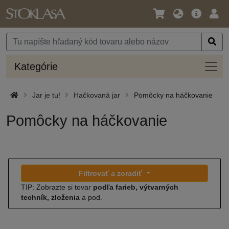
Jazyk
Hlavná
Prih
/
ponuka
Mena
Kateg
Kategórie
Jar je tu!
Hačkovaná jar
Pomôcky na háčkovanie
Pomôcky na háčkovanie
Filtrovať a zoradiť
TIP: Zobrazte si tovar
podľa farieb, výtvarných
techník, zloženia
a pod.