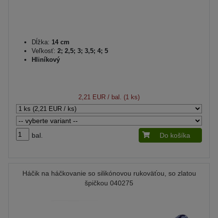
Dĺžka:
14 cm
Veľkosť:
2; 2,5; 3; 3,5; 4; 5
Hliníkový
2,21 EUR
/ bal. (1 ks)
bal.
Do košíka
Háčik na háčkovanie so silikónovou rukoväťou, so zlatou
špičkou 040275